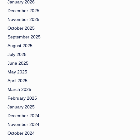
January 2026
December 2025
November 2025
October 2025
September 2025
August 2025
July 2025
June 2025
May 2025
April 2025
March 2025
February 2025
January 2025
December 2024
November 2024
October 2024