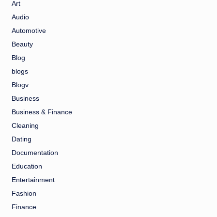
Art
Audio
Automotive
Beauty
Blog
blogs
Blogv
Business
Business & Finance
Cleaning
Dating
Documentation
Education
Entertainment
Fashion
Finance