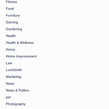
Fitness
Food
Furniture
Gaming
Gardening
Health
Health & Wellness
Home
Home Improvement
Law
LockSmith
Marketing
News
News & Politics
pet
Photography