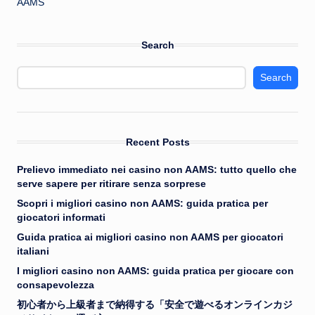
AAMS
Search
Search
Recent Posts
Prelievo immediato nei casino non AAMS: tutto quello che
serve sapere per ritirare senza sorprese
Scopri i migliori casino non AAMS: guida pratica per
giocatori informati
Guida pratica ai migliori casino non AAMS per giocatori
italiani
I migliori casino non AAMS: guida pratica per giocare con
consapevolezza
初心者から上級者まで納得する「安全で遊べるオンラインカジ