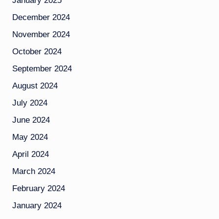
January 2025
December 2024
November 2024
October 2024
September 2024
August 2024
July 2024
June 2024
May 2024
April 2024
March 2024
February 2024
January 2024