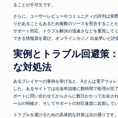
ることが不可欠です。
さらに、ユーザーレビューやコミュニティの評判は実
りがあることもあるため複数のソースを照合すること
サポート対応、トラブル解決の迅速さなどを重視して
できる情報源を選び、
オンラインカジノ 出金早い
と評
実例とトラブル回避策
な対処法
あるプレイヤーの事例を挙げると、Aさんは電子ウォレ
した。あるサイトでは出金申請後に数時間で処理が完
ポートに問い合わせてからさらに数日かかって出金され
ールの明確さ、そしてサポートの対応速度に起因して
トラブルを避けるための具体的な対策は次の通りです。