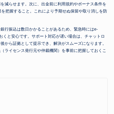
間を減らせます。次に、出金前に利用規約やボーナス条件を
）や出金制限を把握すること。これにより予期せぬ保留や取り消しを防
銀行振込は数日かかることがあるため、緊急時にはe-
しておくと安心です。サポート対応が遅い場合は、チャットロ
、後から証拠として提示でき、解決がスムーズになります。
先（ライセンス発行元や仲裁機関）を事前に把握しておくこ