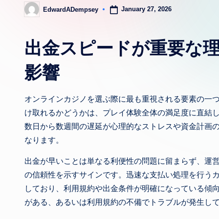
January 27, 2026
EdwardADempsey
Posted
by
出金スピードが重要な
影響
オンラインカジノを選ぶ際に最も重視される要素の一
け取れるかどうかは、プレイ体験全体の満足度に直結
数日から数週間の遅延が心理的なストレスや資金計画
なります。
出金が早いことは単なる利便性の問題に留まらず、運
の信頼性を示すサインです。迅速な支払い処理を行うカ
しており、利用規約や出金条件が明確になっている傾
がある、あるいは利用規約の不備でトラブルが発生し