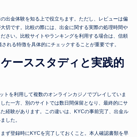
際の出金体験を知る上で役立ちます。ただし、レビューは偏
が大切です。比較の際には、出金に関する実際の処理時間や
ください。比較サイトやランキングを利用する場合は、信頼
価される特徴を具体的にチェックすることが重要です。
：ケーススタディと実践的
ットを利用して複数のオンラインカジノでプレイしていま
了した一方、別のサイトでは数日間保留となり、最終的にサ
た経験があります。この違いは、KYCの事前完了、出金ル
いました。
まず登録時にKYCを完了しておくこと。本人確認書類を早