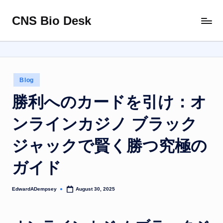
CNS Bio Desk
Skip
Bringing
to
Life
content
to
Every
Story
Posted
Blog
in
勝利へのカードを引け：オ
ンラインカジノ ブラック
ジャックで賢く勝つ究極の
ガイド
EdwardADempsey
August 30, 2025
Posted
by