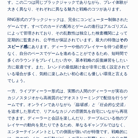
す。この二つは同じブラックジャックでありながら、プレイ体験が
大きく異なり、それぞれに異なる魅力と戦略のコツがあります。
RNG形式のブラックジャックは、完全にコンピューター制御された
ゲームです。すべてのカードの配布とゲームの進行はアルゴリズム
によって管理されており、その乱数性は独立した検査機関によって
定期的に監査され、公平性が保証されています。最大の特徴は
その
スピード感
にあります。ディーラーや他のプレイヤーを待つ必要が
なく、自分のペースでゲームを進めることができるため、短時間で
多くのラウンドをプレイしたい方や、基本戦略の反復練習をしたい
方に最適です。また、1ハンドの最低賭け金が非常に低く設定されて
いる場合が多く、気軽に楽しみたい初心者にも優しい環境と言える
でしょう。
一方、ライブディーラー形式は、実際の人間のディーラーが実在の
カジノスタジオから高画質のビデオストリーミングで配信を行うゲ
ームです。オンラインでありながら
「臨場感」と「社会的な交流」
を追求した形式で、リアルなカジノの雰囲気を自宅にいながら再現
できます。ディーラーと会話を楽しんだり、テーブルにいる他のプ
レイヤーの動向を見たりできるため、単なるギャンブルではなく、
エンターテインメントとしての側面が強いのが特徴です。戦略的に