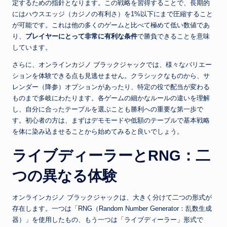
定するための指針となります。この戦略を習得することで、長期的
にはハウスエッジ（カジノの有利さ）を1%以下にまで圧縮すること
が可能です。これは他の多くのゲームと比べて極めて低い数値であ
り、
プレイヤーにとって非常に有利な条件
で勝負できることを意味
しています。
さらに、
オンラインカジノ ブラックジャック
では、様々なバリエー
ションを体験できる点も見逃せません。クラシックなものから、サ
レンダー（降参）オプションがあったり、特定の役で配当が変わる
ものまで多岐にわたります。各ゲームの細かなルールの違いを理解
し、自分に合ったテーブルを選ぶことも勝利への重要な第一歩で
す。初心者の方は、まずはデモモードや低額のテーブルで基本戦略
を体に染み込ませることから始めてみると良いでしょう。
ライブディーラーとRNG：二
つの異なる体験
オンラインカジノ ブラックジャックは、大きく分けて二つの形式が
存在します。一つは「RNG（Random Number Generator：乱数生成
器）」を使用したもの、もう一つは「ライブディーラー」形式で