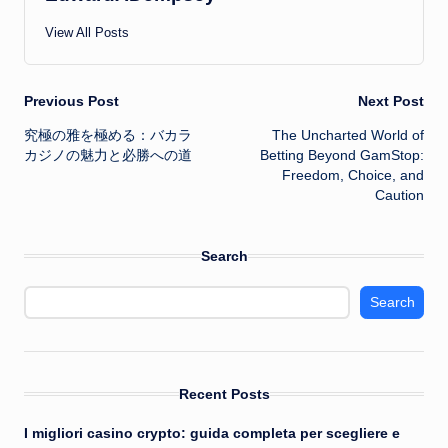
View All Posts
Post
Previous Post
Next Post
究極の雅を極める：バカラ
The Uncharted World of
navigation
カジノの魅力と必勝への道
Betting Beyond GamStop:
Freedom, Choice, and
Caution
Search
Search
Recent Posts
I migliori casino crypto: guida completa per scegliere e