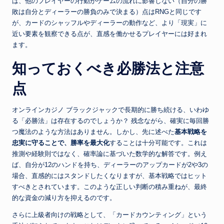
は、他のプレイヤーの行動がゲームの流れに影響しない（自分の勝
敗は自分とディーラーの勝負のみで決まる）点はRNGと同じです
が、カードのシャッフルやディーラーの動作など、より「現実」に
近い要素を観察できる点が、直感を働かせるプレイヤーには好まれ
ます。
知っておくべき必勝法と注意
点
オンラインカジノ ブラックジャックで長期的に勝ち続ける、いわゆ
る「必勝法」は存在するのでしょうか？ 残念ながら、確実に毎回勝
つ魔法のような方法はありません。しかし、先に述べた
基本戦略を
忠実に守ることで、勝率を最大化
することは十分可能です。これは
推測や経験則ではなく、確率論に基づいた数学的な解答です。例え
ば、自分が12のハンドを持ち、ディーラーのアップカードが2や3の
場合、直感的にはスタンドしたくなりますが、基本戦略ではヒット
すべきとされています。このような正しい判断の積み重ねが、最終
的な資金の減り方を抑えるのです。
さらに上級者向けの戦略として、「カードカウンティング」という