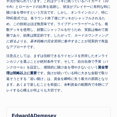
手法が知られています。これはデッキに残っているハイカード（10
やA）とローカードの比率を追跡し、状況がプレイヤーに有利な時に
賭け金を増やすという方法です。しかし、オンラインカジノ、特に
RNG形式では、各ラウンド終了後にデッキがシャッフルされるた
め、この技術はほぼ無意味です。ライブディーラーゲームでも、複
数デッキを使用し、頻繁にシャッフルを行うため、実践は極めて困
難であり、効果は限定的です。したがって、
カードカウンティング
に頼るよりも、基本戦略の完全習得に集中する
ことが現実的で有益
なアプローチです。
注意点としては、まずは信頼できるライセンスを所持したオンライ
ンカジノを選ぶことが絶対条件です。そして、自分自身で予算（バ
ンクロール）を設定し、感情的に賭け金を増やさないという
資金管
理は戦略以上に重要
です。負けが続いている時に大きな金額で取り
返そうとする「追い賭け」は、資金を瞬時に失う最大の原因となり
ます。あくまで楽しむことを前提に、余剰資金の範囲内で冷静にプ
レイする心構えが何よりも大切です。
EdwardADempsey