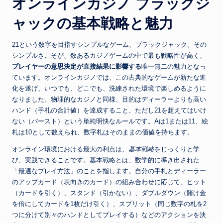
オンラインカジノ ブラックジ
ャックの基本戦略と魅力
21という数字を目指すシンプルなゲーム、ブラックジャック。その
シンプルさこそが、数あるカジノゲームの中で最も戦略性が高く、
プレイヤーの意思決定が直接結果に影響する
唯一無二の魅力となっ
ています。オンラインカジノでは、この古典的なゲームが新たな進
化を遂げ、いつでも、どこでも、洗練された環境で楽しめるように
なりました。物理的なカジノと同様、目的はディーラーよりも高い
ハンド（手札の合計値）を達成すること、ただし21を超えてはいけ
ない（バースト）という単純明快なルールです。Aは1または11、絵
札は10として数えられ、数字札はそのままの価値を持ちます。
オンライン環境における最大の利点は、
基本戦略
をじっくりと学
び、実践できることです。基本戦略とは、数学的に導き出された
「最適なプレイ方法」のことを指します。自分の手札とディーラー
のアップカード（表向きのカード）の組み合わせに応じて、ヒット
（カードを引く）、スタンド（引かない）、ダブルダウン（賭け金
を倍にしてカードを1枚だけ引く）、スプリット（同じ数字の札を2
つに分けて別々のハンドとしてプレイする）などのアクションを決