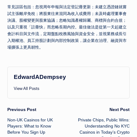
常見誤區包括：忽視周年申報與法定登記冊更新；未建立憑證鏈就嘗
試主張離岸免稅；將股東往來混同為收入或費用；未及時處理董事會
決議、股權變更與股東協議；忽略知識產權歸屬、商標與合約合規；
以及只重視「註冊快」而忽略長期內控。最佳做法是從第一天起建立
會計科目與文件流，定期盤點稅務風險與資金安全，並視業務成長引
入期權池、員工持股計劃與內部控制政策，讓企業在治理、融資與市
場擴張上更具韌性。
EdwardADempsey
View All Posts
Post
Previous Post
Next Post
Non-UK Casinos for UK
Private Chips, Public Wins:
navigation
Players: What to Know
Understanding No KYC
Before You Sign Up
Casinos in Today’s Crypto