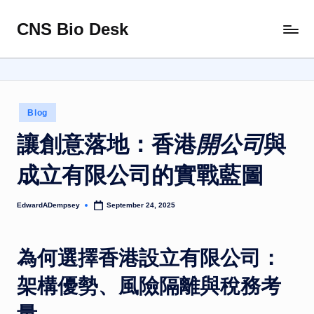
CNS Bio Desk
Skip
Bringing
to
Life
content
to
Every
Story
Posted
Blog
in
開公司
讓創意落地：香港
與
成立有限公司
的實戰藍圖
EdwardADempsey
September 24, 2025
Posted
by
為何選擇香港設立有限公司：
架構優勢、風險隔離與稅務考