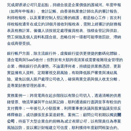
完成
開香港公司
只是起點，持續合規是企業價值的護城河。年度申報
（如周年申報表）、會計記帳、由香港執業會計師出具的審計報告、
利得稅報稅，以及重要控制人登記冊的維護，都是核心工作；首次利
得稅報稅通常在成立約18個月後收到報稅表，需附上經審計的財務報
表及稅務計算。僱傭人須按規定處理僱員稅表、強積金登記與供款、
勞工保險及個人資料私隱合規。忽略任何一環都可能導致罰款、滯納
金或商譽受損。
銀行帳戶方面，除主流銀行外，虛擬銀行提供更便捷的數碼化體驗，
適合電商與SaaS收付；但對於有大額跨境清算或需要複雜現金管理的
企業，傳統銀行仍具優勢。不論選擇何者，持續提供業務憑證、更新
實益擁有人資料、定期審視交易風險，有助降低賬戶審查與凍結風
險。避免以個人賬戶處理公司收入，確保商業交易與個人收支分離，
是專業財務管理的基本。
實務案例一：跨境電商在起步階段以有限公司切入，透過清晰的供應
鏈發票、物流單據與平台結算記錄，順利通過銀行盡調並享有較佳的
支付費率；一年後引入小額股東，利用董事會決議與股東協議安排反
稀釋條款，成功擴張至多渠道銷售。案例二：顧問公司初期以獨資
開
公司
，待簽下大型企業合約前轉為
成立有限公司
，以有限責任為專案
風險設防，並以審計財報建立可信度，順利獲得年度顧問框架合約。