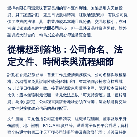
選擇有限公司還意味著更長期的資本運作彈性。無論是引入天使投
資、員工認股計劃，還是日後股權轉讓、紅股/配股安排，有限公司提
供了成熟的法律工具。若業務較為本地且風險低、交易規模小，亦可
考慮以獨資或合夥方式
開公司
起步；但一旦涉及品牌資產累積、對外
融資或大型合約，轉為
成立有限公司
通常更合適。
從構想到落地：公司命名、法
定文件、時間表與流程細節
計劃在香港
註冊公司
，首要工作是釐清業務模式、公司名稱與股權架
構。名稱需避免具誤導性或受限制用詞，並建議同步檢索商標與域
名，以便日後品牌一致。接著確認股東與董事名單、認購股本及持股
比例；股本無強制最低額，常見做法是以「可支持營運」且「便於引
資」為原則設定。公司秘書與註冊地址必須在香港，這兩項是提交法
定文件與接收政府信函的基礎配置。
文件層面，常見包括公司註冊申請表、組織章程細則、董事及股東身
份證明、地址證明、KYC/AML資料等。透過電子服務平台辦理，資料
齊全時通常數個工作天可獲公司註冊證書及商業登記證；若涉及特別