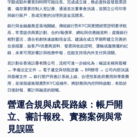
字眼或額外審查則時間可能拉長。完成成立後，務必盡快簽發股票證
書、備存重要控制人登記冊、通過首次董事會決議，並開立公司印章
與銀行賬戶，形成完整的治理與資金流體系。
銀行與金融服務是落地關鍵。傳統銀行對KYC與實體經營證明要求較
高，常需提供商業計劃、合約/報價單、網站與供應鏈資料；虛擬銀行
相對靈活，適合初創快速啟動現金流。建議在成立早期即建立完善的
合規檔案，如客戶/供應商資料、發票與收款證明、運輸或服務履約紀
錄，未來可用於審計與稅務申報，也能支持境內外支付與清關。
若計劃在香港
註冊有限公司
，流程可進一步細化為：確認名稱與股權
→ 準備法定文件 → 電子遞交與領取證書 → BR辦理 → 公司內部決議
與股權文件 → 銀行開戶與會計系統上線。合理預算政府費用與專業費
用，並保留緩衝期應對KYC或補件。將財務與內控同時啟動，有助於
日後財報、審計與融資的順暢。
營運合規與成長路線：帳戶開
立、審計報稅、實務案例與常
見誤區