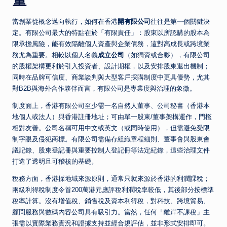
量
當創業從概念邁向執行，如何在香港
開有限公司
往往是第一個關鍵決
定。有限公司最大的特點在於「有限責任」：股東以所認購的股本為
限承擔風險，能有效隔離個人資產與企業債務，這對高成長或跨境業
務尤為重要。相較以個人名義
成立公司
（如獨資或合夥），有限公司
的股權架構更利於引入投資者、設計期權，以及安排股東退出機制；
同時在品牌可信度、商業談判與大型客戶採購制度中更具優勢，尤其
對B2B與海外合作夥伴而言，有限公司是專業度與治理的象徵。
制度面上，香港有限公司至少需一名自然人董事、公司秘書（香港本
地個人或法人）與香港註冊地址；可由單一股東/董事架構運作，門檻
相對友善。公司名稱可用中文或英文（或同時使用），但需避免受限
制字眼及侵犯商標。有限公司需備存組織章程細則、董事會與股東會
議記錄、股東登記冊與重要控制人登記冊等法定紀錄，這些治理文件
打造了透明且可稽核的基礎。
稅務方面，香港採地域來源原則，通常只就來源於香港的利潤課稅；
兩級利得稅制度令首200萬港元應評稅利潤稅率較低，其後部分按標準
稅率計算。沒有增值稅、銷售稅及資本利得稅，對科技、跨境貿易、
顧問服務與數碼內容公司具有吸引力。當然，任何「離岸不課稅」主
張需以實際業務實況和證據支持並經合規評估，並非形式安排即可。