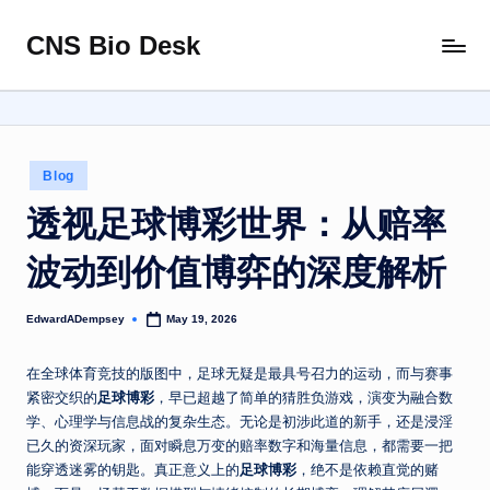
CNS Bio Desk
Skip
Bringing
to
Life
content
to
Every
Story
Posted
Blog
in
透视足球博彩世界：从赔率
波动到价值博弈的深度解析
EdwardADempsey
May 19, 2026
Posted
by
在全球体育竞技的版图中，足球无疑是最具号召力的运动，而与赛事
紧密交织的
足球博彩
，早已超越了简单的猜胜负游戏，演变为融合数
学、心理学与信息战的复杂生态。无论是初涉此道的新手，还是浸淫
已久的资深玩家，面对瞬息万变的赔率数字和海量信息，都需要一把
能穿透迷雾的钥匙。真正意义上的
足球博彩
，绝不是依赖直觉的赌