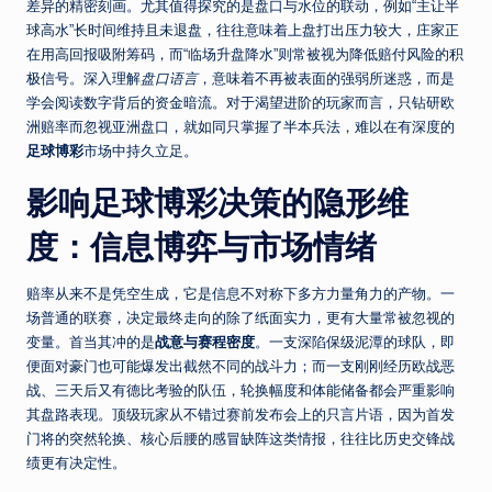
差异的精密刻画。尤其值得探究的是盘口与水位的联动，例如“主让半
球高水”长时间维持且未退盘，往往意味着上盘打出压力较大，庄家正
在用高回报吸附筹码，而“临场升盘降水”则常被视为降低赔付风险的积
极信号。深入理解
盘口语言
，意味着不再被表面的强弱所迷惑，而是
学会阅读数字背后的资金暗流。对于渴望进阶的玩家而言，只钻研欧
洲赔率而忽视亚洲盘口，就如同只掌握了半本兵法，难以在有深度的
足球博彩
市场中持久立足。
影响足球博彩决策的隐形维
度：信息博弈与市场情绪
赔率从来不是凭空生成，它是信息不对称下多方力量角力的产物。一
场普通的联赛，决定最终走向的除了纸面实力，更有大量常被忽视的
变量。首当其冲的是
战意与赛程密度
。一支深陷保级泥潭的球队，即
便面对豪门也可能爆发出截然不同的战斗力；而一支刚刚经历欧战恶
战、三天后又有德比考验的队伍，轮换幅度和体能储备都会严重影响
其盘路表现。顶级玩家从不错过赛前发布会上的只言片语，因为首发
门将的突然轮换、核心后腰的感冒缺阵这类情报，往往比历史交锋战
绩更有决定性。