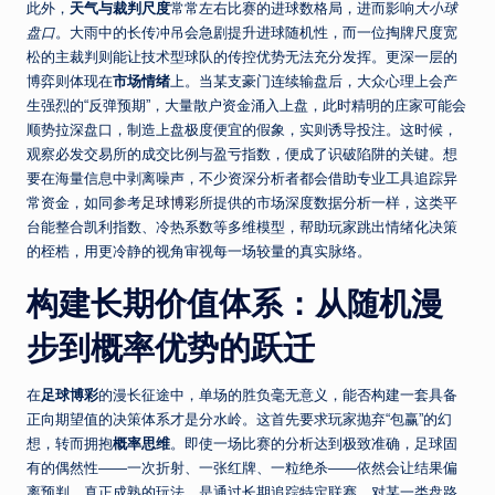
此外，
天气与裁判尺度
常常左右比赛的进球数格局，进而影响
大小球
盘口
。大雨中的长传冲吊会急剧提升进球随机性，而一位掏牌尺度宽
松的主裁判则能让技术型球队的传控优势无法充分发挥。更深一层的
博弈则体现在
市场情绪
上。当某支豪门连续输盘后，大众心理上会产
生强烈的“反弹预期”，大量散户资金涌入上盘，此时精明的庄家可能会
顺势拉深盘口，制造上盘极度便宜的假象，实则诱导投注。这时候，
观察必发交易所的成交比例与盈亏指数，便成了识破陷阱的关键。想
要在海量信息中剥离噪声，不少资深分析者都会借助专业工具追踪异
常资金，如同参考
足球博彩
所提供的市场深度数据分析一样，这类平
台能整合凯利指数、冷热系数等多维模型，帮助玩家跳出情绪化决策
的桎梏，用更冷静的视角审视每一场较量的真实脉络。
构建长期价值体系：从随机漫
步到概率优势的跃迁
在
足球博彩
的漫长征途中，单场的胜负毫无意义，能否构建一套具备
正向期望值的决策体系才是分水岭。这首先要求玩家抛弃“包赢”的幻
想，转而拥抱
概率思维
。即使一场比赛的分析达到极致准确，足球固
有的偶然性——一次折射、一张红牌、一粒绝杀——依然会让结果偏
离预判。真正成熟的玩法，是通过长期追踪特定联赛，对某一类盘路