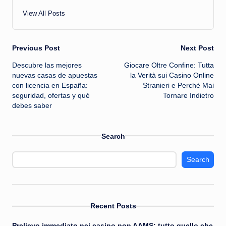
View All Posts
Post
Previous Post
Next Post
Descubre las mejores
Giocare Oltre Confine: Tutta
navigation
nuevas casas de apuestas
la Verità sui Casino Online
con licencia en España:
Stranieri e Perché Mai
seguridad, ofertas y qué
Tornare Indietro
debes saber
Search
Search
Recent Posts
Prelievo immediato nei casino non AAMS: tutto quello che