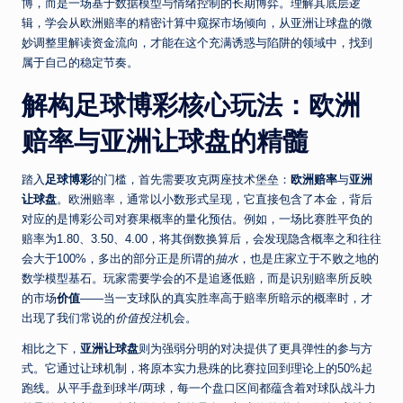
博，而是一场基于数据模型与情绪控制的长期博弈。理解其底层逻
辑，学会从欧洲赔率的精密计算中窥探市场倾向，从亚洲让球盘的微
妙调整里解读资金流向，才能在这个充满诱惑与陷阱的领域中，找到
属于自己的稳定节奏。
解构足球博彩核心玩法：欧洲
赔率与亚洲让球盘的精髓
踏入
足球博彩
的门槛，首先需要攻克两座技术堡垒：
欧洲赔率
与
亚洲
让球盘
。欧洲赔率，通常以小数形式呈现，它直接包含了本金，背后
对应的是博彩公司对赛果概率的量化预估。例如，一场比赛胜平负的
赔率为1.80、3.50、4.00，将其倒数换算后，会发现隐含概率之和往往
会大于100%，多出的部分正是所谓的
抽水
，也是庄家立于不败之地的
数学模型基石。玩家需要学会的不是追逐低赔，而是识别赔率所反映
的市场
价值
——当一支球队的真实胜率高于赔率所暗示的概率时，才
出现了我们常说的
价值投注
机会。
相比之下，
亚洲让球盘
则为强弱分明的对决提供了更具弹性的参与方
式。它通过让球机制，将原本实力悬殊的比赛拉回到理论上的50%起
跑线。从平手盘到球半/两球，每一个盘口区间都蕴含着对球队战斗力