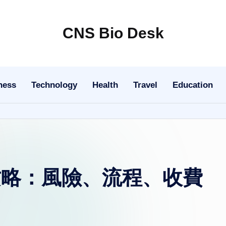
CNS Bio Desk
Bringing
Life
to
ness
Technology
Health
Travel
Education
Every
Story
攻略：風險、流程、收費