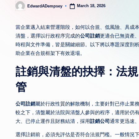
March 18, 2026
EdwardADempsey
Posted
by
當企業邁入結束營運階段，如何以合規、低風險、具成
清盤，選擇以行政程序完成的
公司註銷
更適合已無資產
時程與文件準備，皆是關鍵細節。以下將以專題深度剖
助企業在合規框架下有效退場。
註銷與清盤的抉擇：法規
管
公司註銷
屬於行政性質的解散機制，主要針對已停止業
較之下，清盤屬於法院與清盤人參與的程序，適用於仍
大、已停止運作且財務結清，採用
註銷公司
通常更迅速
選擇註銷前，必須先評估是否符合法規門檻。一般情況