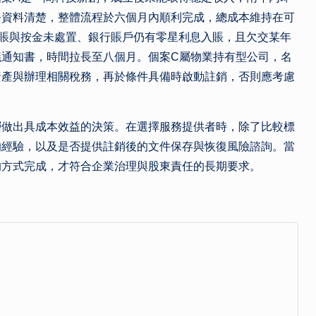
務資料清楚，整體流程於六個月內順利完成，總成本維持在可
賬與按金未處置、銀行賬戶仍有零星利息入賬，且欠交某年
議通知書，時間拉長至八個月。個案C屬物業持有型公司，名
資產與辦理相關稅務，再於條件具備時啟動註銷，否則應考慮
層做出具成本效益的決策。在選擇服務提供者時，除了比較標
的經驗，以及是否提供註銷後的文件保存與恢復風險諮詢。當
的方式完成，才符合企業治理與股東責任的長期要求。