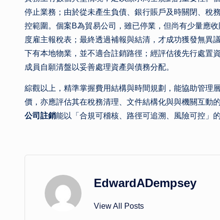
停止業務；由於從未產生負債、銀行賬戶及時關閉、稅
控範圍。個案B為貿易公司，雖已停業，但尚有少量應收
度雇主報稅表；最終透過補報與結清，才成功獲發無異
下有本地物業，並不適合註銷路徑；經評估後先行處置
成員自願清盤以妥善處理資產與債務分配。
綜觀以上，精準掌握費用結構與時間規劃，能協助管理
價，亦應評估其在稅務清理、文件結構化與與機關互動
公司註銷
能以「合規可稽核、路徑可追溯、風險可控」
EdwardADempsey
View All Posts