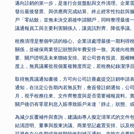
邁向註銷的第一步，是進行合規盤點與文件清理。企業
發出最後發票、與供應商完成結算、終止經常性扣款與
戶「零結餘」並無未決交易後申請關戶，同時整理最後
議通報員工與主要利害關係人，讓資訊對齊、降低爭議
稅務清理是整個申請的核心。企業須處理最後一期利得
關係，並確保商業登記狀態與年費安排一致。其後向稅
要、關戶證明及未來聯絡安排。若公司曾有投資、股權
度上，無異議審批視個案複雜度而定，若稅務紀錄潔淨
取得無異議通知書後，方可向公司註冊處提交註銷申請
通知，在法定公告期內若無反對，會簽發註銷通知，公
月，視乎稅務往來、文件齊整度與是否需要補報資料。
關戶後仍有零星利息入賬導致賬戶未達「靜止」狀態、
為減少反覆補件與查詢，建議由專人擬定清單式的文件
結清證明、董事與股東決議、商業登記處置安排、以及
可避免在公告期或批核階段收到補正通知，亦能在必要