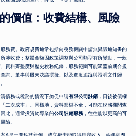
的價值：收費結構、風險
業服務費。政府規費通常包括向稅務機關申請無異議通知書的
登所涉收費；整體金額因政策調整與公司類型有所變動，一般
度、資料齊整度與歷史稅務紀錄，服務範圍可能涵蓋前期合規
返查詢、董事與股東決議撰擬、以及進度追蹤與證明文件歸
加。
結清債務或稅務的情況下匆促申請
有限公司註銷
，日後被債權
的「二次成本」。同樣地，資料歸檔不全，可能在稅務機關查
。因此，適當投資於專業的
公司註銷服務
，往往能以更高的可
體風險。
案A是一間科技新創，成立後未能取得穩定收入，兩年內即