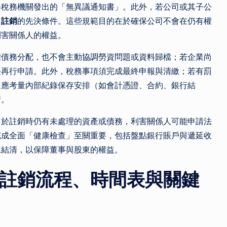
得稅務機關發出的「無異議通知書」。此外，若公司或其子公
司註銷
的先決條件。這些規範目的在於確保公司不會在仍有權
利害關係人的權益。
權債務分配，也不會主動協調勞資問題或資料歸檔；若企業尚
決再行申請。此外，稅務事項須完成最終申報與清繳；若有罰
還應考量內部紀錄保存安排（如會計憑證、合約、銀行結
請。
司於註銷時仍有未處理的資產或債務，利害關係人可能申請法
完成全面「健康檢查」至關重要，包括盤點銀行賬戶與遞延收
來結清，以保障董事與股東的權益。
註銷流程
、時間表與關鍵