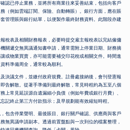
需確認已停止業務，並將所有商業往來妥善結束，包括向客戶
服務（例如雲端訂閱、保險、自動轉賬）。銀行方面，應在賬
一套管理賬與銀行結單，以便製作最終財務資料。此階段亦建
。
稅報稅表及相關財務報表，必要時提交雇主報稅表以完結僱傭
務機關遞交無異議通知書申請，通常需附上停業日期、財務摘
轉讓或物業買賣，亦可能需要補交印花稅或相關文件。時間進
且資料準備周全，通常較為順利。
表及決議文件，並繳付政府規費。註冊處接納後，會刊登憲報
司即告解散。從著手準備到最終解散，常見時程約為五至八個
實務上常見延誤源自遺漏細小負債（例如年費或銀行月費）、
或忘記終止第三方付款指示；及早規劃能有效縮短時程。
包，包含停業聲明、最後賬目、銀行關戶確認、供應商與客戶
稅務無異議申請副本。透過前置盤點與一次到位的檔案整理，
時快速回應機關查詢，降低「卡關」風險。