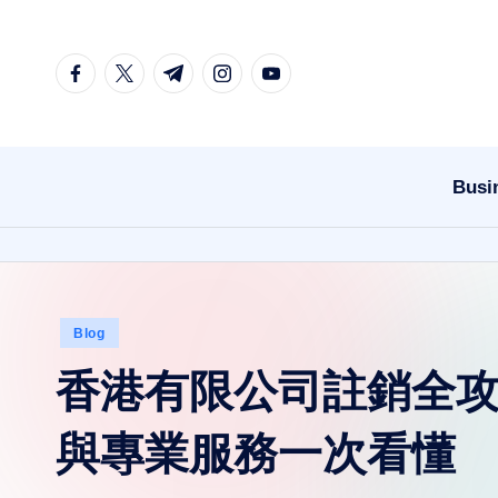
Skip
facebook.com
twitter.com
t.me
instagram.com
youtube.com
to
content
Busi
Posted
Blog
in
香港有限公司註銷全
與專業服務一次看懂