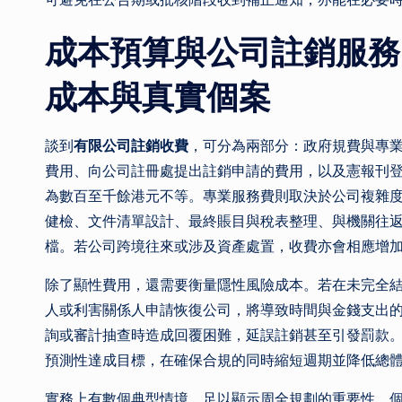
成本預算與公司註銷服務
成本與真實個案
談到
有限公司註銷收費
，可分為兩部分：政府規費與專
費用、向公司註冊處提出註銷申請的費用，以及憲報刊
為數百至千餘港元不等。專業服務費則取決於公司複雜
健檢、文件清單設計、最終賬目與稅表整理、與機關往
檔。若公司跨境往來或涉及資產處置，收費亦會相應增
除了顯性費用，還需要衡量隱性風險成本。若在未完全
人或利害關係人申請恢復公司，將導致時間與金錢支出
詢或審計抽查時造成回覆困難，延誤註銷甚至引發罰款
預測性達成目標，在確保合規的同時縮短週期並降低總
實務上有數個典型情境，足以顯示周全規劃的重要性。個