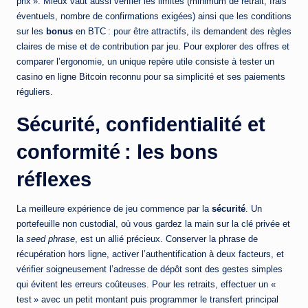
prix ». Mieux vaut aussi vérifier les limites (minimum de retrait, frais
éventuels, nombre de confirmations exigées) ainsi que les conditions
sur les
bonus
en BTC : pour être attractifs, ils demandent des règles
claires de mise et de contribution par jeu. Pour explorer des offres et
comparer l’ergonomie, un unique repère utile consiste à tester un
casino en ligne Bitcoin
reconnu pour sa simplicité et ses paiements
réguliers.
Sécurité, confidentialité et
conformité : les bons
réflexes
La meilleure expérience de jeu commence par la
sécurité
. Un
portefeuille non custodial, où vous gardez la main sur la clé privée et
la
seed phrase
, est un allié précieux. Conserver la phrase de
récupération hors ligne, activer l’authentification à deux facteurs, et
vérifier soigneusement l’adresse de dépôt sont des gestes simples
qui évitent les erreurs coûteuses. Pour les retraits, effectuer un «
test » avec un petit montant puis programmer le transfert principal