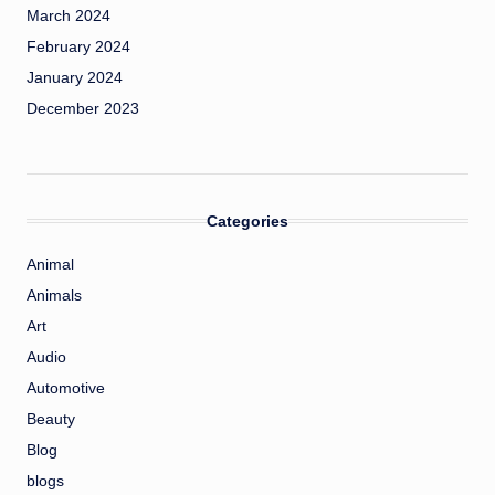
March 2024
February 2024
January 2024
December 2023
Categories
Animal
Animals
Art
Audio
Automotive
Beauty
Blog
blogs