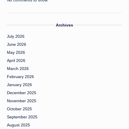
No comments to show.
Archives
July 2026
June 2026
May 2026
April 2026
March 2026
February 2026
January 2026
December 2025
November 2025
October 2025
September 2025
August 2025