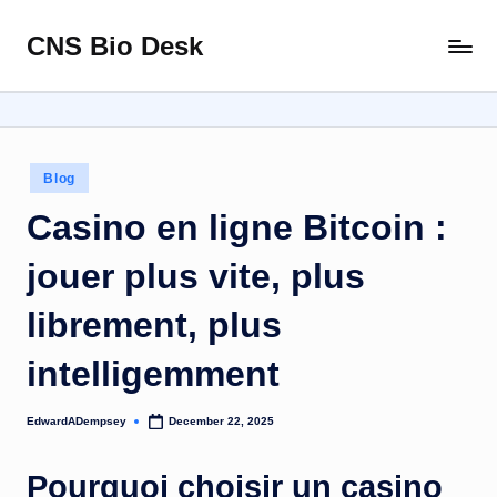
CNS Bio Desk
Skip
Bringing
to
Life
content
to
Every
Story
Posted
Blog
in
Casino en ligne Bitcoin :
jouer plus vite, plus
librement, plus
intelligemment
EdwardADempsey
December 22, 2025
Posted
by
Pourquoi choisir un casino