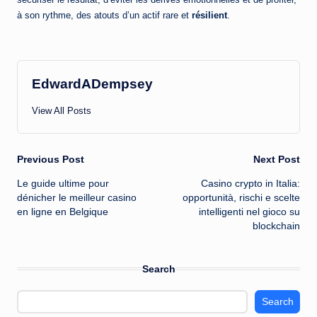
à son rythme, des atouts d’un actif rare et
résilient
.
EdwardADempsey
View All Posts
Post
Previous Post
Next Post
Le guide ultime pour
Casino crypto in Italia:
navigation
dénicher le meilleur casino
opportunità, rischi e scelte
en ligne en Belgique
intelligenti nel gioco su
blockchain
Search
Search