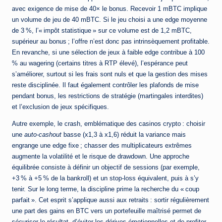
avec exigence de mise de 40× le bonus. Recevoir 1 mBTC implique
un volume de jeu de 40 mBTC. Si le jeu choisi a une edge moyenne
de 3 %, l’« impôt statistique » sur ce volume est de 1,2 mBTC,
supérieur au bonus ; l’offre n’est donc pas intrinsèquement profitable.
En revanche, si une sélection de jeux à faible edge contribue à 100
% au wagering (certains titres à RTP élevé), l’espérance peut
s’améliorer, surtout si les frais sont nuls et que la gestion des mises
reste disciplinée. Il faut également contrôler les plafonds de mise
pendant bonus, les restrictions de stratégie (martingales interdites)
et l’exclusion de jeux spécifiques.
Autre exemple, le crash, emblématique des casinos crypto : choisir
une
auto-cashout
basse (x1,3 à x1,6) réduit la variance mais
engrange une edge fixe ; chasser des multiplicateurs extrêmes
augmente la volatilité et le risque de drawdown. Une approche
équilibrée consiste à définir un objectif de sessions (par exemple,
+3 % à +5 % de la bankroll) et un stop-loss équivalent, puis à s’y
tenir. Sur le long terme, la discipline prime la recherche du « coup
parfait ». Cet esprit s’applique aussi aux retraits : sortir régulièrement
une part des gains en BTC vers un portefeuille maîtrisé permet de
sécuriser le résultat, d’éviter les dérives émotionnelles et de profiter,