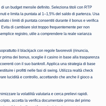
e di un budget mensile definito. Seleziona titoli con RTP
nuti e limita la puntata al 1–1,5% del saldo di partenza. Usa
iato i limiti di puntata consentiti durante il bonus e verifica
g. Evita di cambiare slot troppo frequentemente per non
 semplice registro, utile a comprendere la reale varianza
oprattutto il blackjack con regole favorevoli (rinuncia,
r prima dei bonus, sceglie il casino in base alla trasparenza
i coerenti con il suo bankroll. Applica una strategia di base
tuire i profitti nelle fasi di swing. Utilizza realtà check
vare lucidità e controllo, accettando che anche il gioco a
mizzare la volatilità valutaria e cerca prelievi rapidi.
cripto, accetta la verifica documentale prima del primo