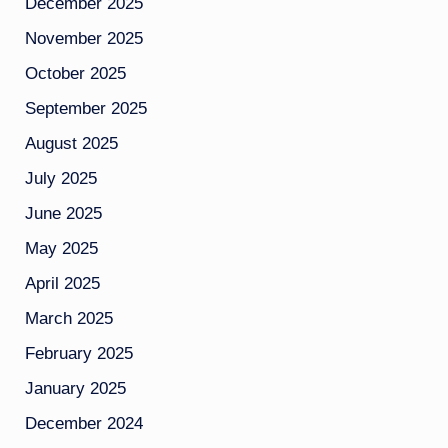
December 2025
November 2025
October 2025
September 2025
August 2025
July 2025
June 2025
May 2025
April 2025
March 2025
February 2025
January 2025
December 2024