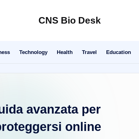
CNS Bio Desk
Bringing
Life
to
ness
Technology
Health
Travel
Education
Every
Story
ida avanzata per
proteggersi online