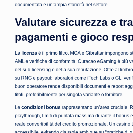
documentata e un’ampia storicità nel settore.
Valutare sicurezza e tr
pagamenti e gioco res
La
licenza
è il primo filtro. MGA e Gibraltar impongono s
AML e verifiche di conformità; Curacao eGaming è più vari
del sub-licensing e della sua reputazione. Oltre al timbr
su RNG e payout: laboratori come iTech Labs o GLI verifi
buon operatore rende disponibili documenti e report agg
titoli, preferibilmente per singola variante o fornitore.
Le
condizioni bonus
rappresentano un’area cruciale. Re
playthrough, limiti di puntata massima durante il bonus
reale convertibilità del credito promozionale. Un casino
accessibile, evitando clausole ambigue su “pratiche di 