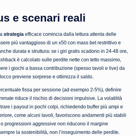
us e scenari reali
la
strategia
efficace comincia dalla lettura attenta delle
re più vantaggioso di un x50 con mass bet restrittivo e
he durata e struttura: se i giri gratis scadono in 24-48 ore,
ashback è calcolato sulle perdite nette con tetto massimo,
ere i giochi a bassa contribuzione (spesso tavoli e live) da
blocco previene sorprese e ottimizza il saldo.
percentuale fissa per sessione (ad esempio 2-5%), definire
ate riduce il rischio di decisioni impulsive. La volatilità
trare i payout in pochi colpi, richiedendo buffer più ampi e
riore, come alcuni tavoli, favoriscono andamenti più stabili
o o progressioni aggressive non riducono il margine
empre la sostenibilità, non l’inseguimento delle perdite.