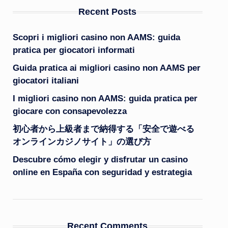
Recent Posts
Scopri i migliori casino non AAMS: guida
pratica per giocatori informati
Guida pratica ai migliori casino non AAMS per
giocatori italiani
I migliori casino non AAMS: guida pratica per
giocare con consapevolezza
初心者から上級者まで納得する「安全で遊べる
オンラインカジノサイト」の選び方
Descubre cómo elegir y disfrutar un casino
online en España con seguridad y estrategia
Recent Comments