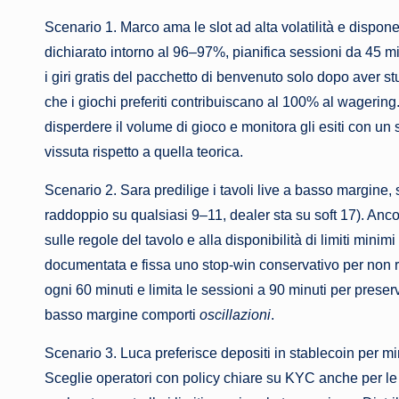
Scenario 1. Marco ama le slot ad alta volatilità e dispon
dichiarato intorno al 96–97%, pianifica sessioni da 45 mi
i giri gratis del pacchetto di benvenuto solo dopo aver stud
che i giochi preferiti contribuiscano al 100% al wagerin
disperdere il volume di gioco e monitora gli esiti con un
vissuta rispetto a quella teorica.
Scenario 2. Sara predilige i tavoli live a basso margine, s
raddoppio su qualsiasi 9–11, dealer sta su soft 17). Anco
sulle regole del tavolo e alla disponibilità di limiti minim
documentata e fissa uno stop-win conservativo per non resti
ogni 60 minuti e limita le sessioni a 90 minuti per preser
basso margine comporti
oscillazioni
.
Scenario 3. Luca preferisce depositi in stablecoin per mini
Sceglie operatori con policy chiare su KYC anche per le 