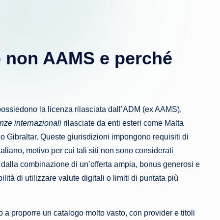
o non AAMS e perché
ossiedono la licenza rilasciata dall’ADM (ex AAMS),
enze internazionali
rilasciate da enti esteri come Malta
Gibraltar. Queste giurisdizioni impongono requisiti di
liano, motivo per cui tali siti non sono considerati
e dalla combinazione di un’offerta ampia, bonus generosi e
à di utilizzare valute digitali o limiti di puntata più
a proporre un catalogo molto vasto, con provider e titoli