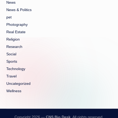
News
News & Politics
pet
Photography
Real Estate
Religion
Research
Social
Sports
Technology
Travel
Uncategorized
Wellness
Copyright 2026 —
CNS Bio Desk
. All rights reserved.