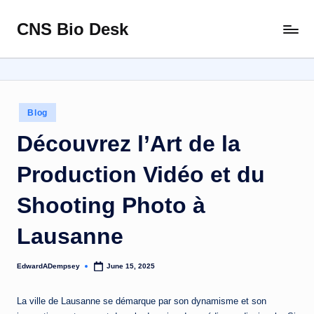
CNS Bio Desk
Skip
Bringing
to
Life
content
to
Every
Story
Posted
Blog
in
Découvrez l’Art de la
Production Vidéo et du
Shooting Photo à
Lausanne
EdwardADempsey
June 15, 2025
Posted
by
La ville de Lausanne se démarque par son dynamisme et son