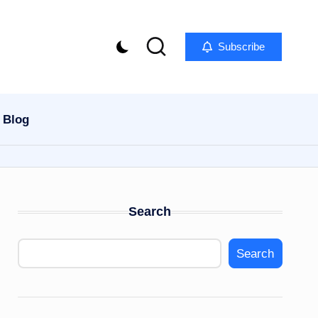
Subscribe
Blog
Search
Search