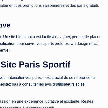
également des promotions saisonnières et des paris gratuits
tive
. Un site bien conçu est facile à naviguer, permet de placer
lisation pour suivre vos sports préférés. Un design réactif
entiel.
Site Paris Sportif
our intensifier vos paris, il est crucial de se référencer à
sitez pas à consulter les avis d’utilisateurs et les
passion en une expérience lucrative et excitante. Restez