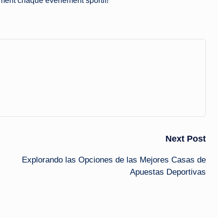
nement chaque événement sportif!
Next Post
Explorando las Opciones de las Mejores Casas de
Apuestas Deportivas