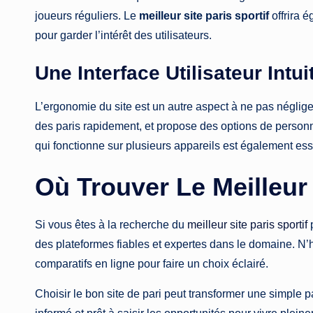
joueurs réguliers. Le
meilleur site paris sportif
offrira 
pour garder l’intérêt des utilisateurs.
Une Interface Utilisateur Intui
L’ergonomie du site est un autre aspect à ne pas négliger
des paris rapidement, et propose des options de personna
qui fonctionne sur plusieurs appareils est également ess
Où Trouver Le Meilleur 
Si vous êtes à la recherche du
meilleur site paris sportif
p
des plateformes fiables et expertes dans le domaine. N’hé
comparatifs en ligne pour faire un choix éclairé.
Choisir le bon site de pari peut transformer une simple 