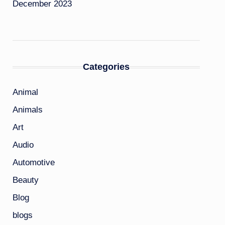
December 2023
Categories
Animal
Animals
Art
Audio
Automotive
Beauty
Blog
blogs