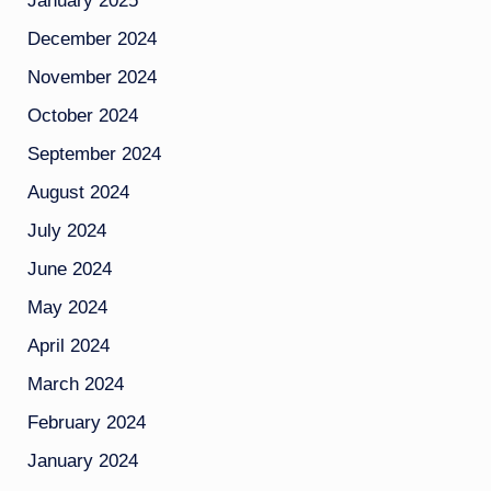
January 2025
December 2024
November 2024
October 2024
September 2024
August 2024
July 2024
June 2024
May 2024
April 2024
March 2024
February 2024
January 2024