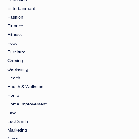
Entertainment
Fashion
Finance
Fitness
Food
Furniture
Gaming
Gardening
Health
Health & Wellness
Home
Home Improvement
Law
LockSmith
Marketing
News