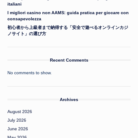
italiani
I migliori casino non AAMS: guida pratica per giocare con
consapevolezza
初心者から上級者まで納得する「安全で遊べるオンラインカジ
ノサイト」の選び方
Recent Comments
No comments to show.
Archives
August 2026
July 2026
June 2026
May 2026