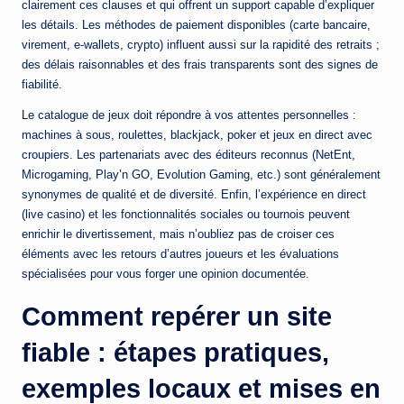
clairement ces clauses et qui offrent un support capable d’expliquer
les détails. Les méthodes de paiement disponibles (carte bancaire,
virement, e-wallets, crypto) influent aussi sur la rapidité des retraits ;
des délais raisonnables et des frais transparents sont des signes de
fiabilité.
Le catalogue de jeux doit répondre à vos attentes personnelles :
machines à sous, roulettes, blackjack, poker et jeux en direct avec
croupiers. Les partenariats avec des éditeurs reconnus (NetEnt,
Microgaming, Play’n GO, Evolution Gaming, etc.) sont généralement
synonymes de qualité et de diversité. Enfin, l’expérience en direct
(live casino) et les fonctionnalités sociales ou tournois peuvent
enrichir le divertissement, mais n’oubliez pas de croiser ces
éléments avec les retours d’autres joueurs et les évaluations
spécialisées pour vous forger une opinion documentée.
Comment repérer un site
fiable : étapes pratiques,
exemples locaux et mises en