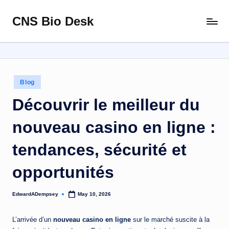
CNS Bio Desk
Skip
Bringing
to
Life
content
to
Every
Story
Posted
Blog
in
Découvrir le meilleur du
nouveau casino en ligne :
tendances, sécurité et
opportunités
EdwardADempsey
May 10, 2026
Posted
by
L’arrivée d’un
nouveau casino en ligne
sur le marché suscite à la