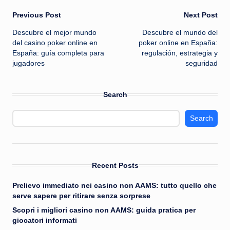
Post
Previous Post
Next Post
Descubre el mejor mundo
Descubre el mundo del
navigation
del casino poker online en
poker online en España:
España: guía completa para
regulación, estrategia y
jugadores
seguridad
Search
Search
Recent Posts
Prelievo immediato nei casino non AAMS: tutto quello che
serve sapere per ritirare senza sorprese
Scopri i migliori casino non AAMS: guida pratica per
giocatori informati