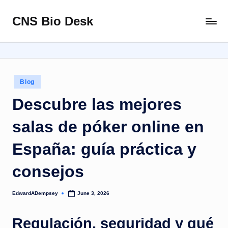
CNS Bio Desk
Skip
Bringing
to
Life
content
to
Every
Story
Posted
Blog
in
Descubre las mejores
salas de póker online en
España: guía práctica y
consejos
EdwardADempsey
June 3, 2026
Posted
by
Regulación, seguridad y qué