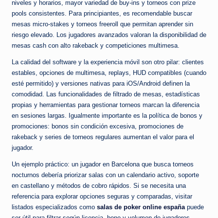
niveles y horarios, mayor variedad de buy-ins y torneos con prize
pools consistentes. Para principiantes, es recomendable buscar
mesas micro-stakes y torneos freeroll que permitan aprender sin
riesgo elevado. Los jugadores avanzados valoran la disponibilidad de
mesas cash con alto rakeback y competiciones multimesa.
La calidad del software y la experiencia móvil son otro pilar: clientes
estables, opciones de multimesa, replays, HUD compatibles (cuando
esté permitido) y versiones nativas para iOS/Android definen la
comodidad. Las funcionalidades de filtrado de mesas, estadísticas
propias y herramientas para gestionar torneos marcan la diferencia
en sesiones largas. Igualmente importante es la política de bonos y
promociones: bonos sin condición excesiva, promociones de
rakeback y series de torneos regulares aumentan el valor para el
jugador.
Un ejemplo práctico: un jugador en Barcelona que busca torneos
nocturnos debería priorizar salas con un calendario activo, soporte
en castellano y métodos de cobro rápidos. Si se necesita una
referencia para explorar opciones seguras y comparadas, visitar
listados especializados como
salas de poker online españa
puede
ser útil para filtrar según licencia, bono y volumen de jugadores.