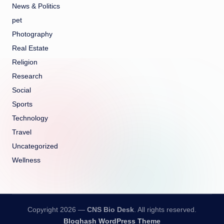
News & Politics
pet
Photography
Real Estate
Religion
Research
Social
Sports
Technology
Travel
Uncategorized
Wellness
Copyright 2026 —
CNS Bio Desk
. All rights reserved.
Bloghash WordPress Theme