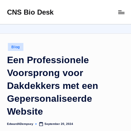
CNS Bio Desk
Skip
Bringing
to
Life
content
to
Every
Story
Posted
Blog
in
Een Professionele
Voorsprong voor
Dakdekkers met een
Gepersonaliseerde
Website
EdwardADempsey
September 20, 2024
Posted
by