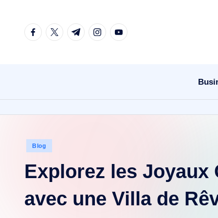
Skip
facebook.com
twitter.com
t.me
instagram.com
youtube.com
to
content
Busi
Posted
Blog
in
Explorez les Joyaux
avec une Villa de Rê