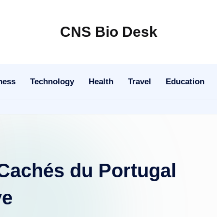
CNS Bio Desk
Bringing
Life
to
ness
Technology
Health
Travel
Education
Every
Story
 Cachés du Portugal
ve