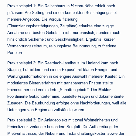
Praxisbeispiel 1: Ein Reihenhaus in
Husum
-Nähe erhielt nach
präzisem Pre-Setting und einem kompakten Besichtigungsslot
mehrere Angebote. Die Vorqualifizierung
(Finanzierungsbestätigungen, Zeitpläne) erlaubte eine zügige
Annahme des besten Gebots – nicht nur preislich, sondern auch
hinsichtlich Sicherheit und Geschwindigkeit. Ergebnis: kurzer
Vermarktungszeitraum, reibungslose Beurkundung, zufriedene
Parteien.
Praxisbeispiel 2: Ein Reetdach-Landhaus im Umland kam nach
Staging, Luftbildern und einem Exposé mit klaren Energie- und
Wartungsinformationen in die engere Auswahl mehrerer Käufer. Ein
moderiertes Bieterverfahren mit transparenten Fristen stellte
Fairness her und verhinderte „Schattengebote“. Der
Makler
koordinierte Gutachtertermine, bündelte Fragen und dokumentierte
Zusagen. Die Beurkundung erfolgte ohne Nachforderungen, weil alle
Unterlagen von Beginn an vollständig waren.
Praxisbeispiel 3: Ein Anlageobjekt mit zwei Wohneinheiten und
Ferienlizenz verlangte besondere Sorgfalt. Die Aufbereitung der
Mietverhältnisse, der Neben- und Instandhaltungskosten sowie der