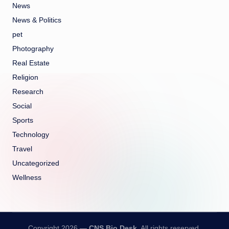
News
News & Politics
pet
Photography
Real Estate
Religion
Research
Social
Sports
Technology
Travel
Uncategorized
Wellness
Copyright 2026 —
CNS Bio Desk
. All rights reserved.