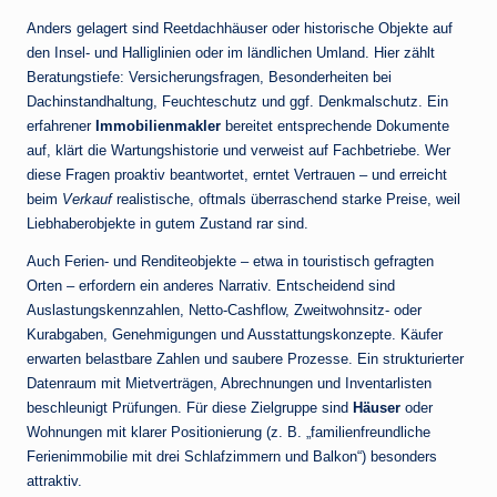
Anders gelagert sind Reetdachhäuser oder historische Objekte auf
den Insel- und Halliglinien oder im ländlichen Umland. Hier zählt
Beratungstiefe: Versicherungsfragen, Besonderheiten bei
Dachinstandhaltung, Feuchteschutz und ggf. Denkmalschutz. Ein
erfahrener
Immobilienmakler
bereitet entsprechende Dokumente
auf, klärt die Wartungshistorie und verweist auf Fachbetriebe. Wer
diese Fragen proaktiv beantwortet, erntet Vertrauen – und erreicht
beim
Verkauf
realistische, oftmals überraschend starke Preise, weil
Liebhaberobjekte in gutem Zustand rar sind.
Auch Ferien- und Renditeobjekte – etwa in touristisch gefragten
Orten – erfordern ein anderes Narrativ. Entscheidend sind
Auslastungskennzahlen, Netto-Cashflow, Zweitwohnsitz- oder
Kurabgaben, Genehmigungen und Ausstattungskonzepte. Käufer
erwarten belastbare Zahlen und saubere Prozesse. Ein strukturierter
Datenraum mit Mietverträgen, Abrechnungen und Inventarlisten
beschleunigt Prüfungen. Für diese Zielgruppe sind
Häuser
oder
Wohnungen mit klarer Positionierung (z. B. „familienfreundliche
Ferienimmobilie mit drei Schlafzimmern und Balkon“) besonders
attraktiv.