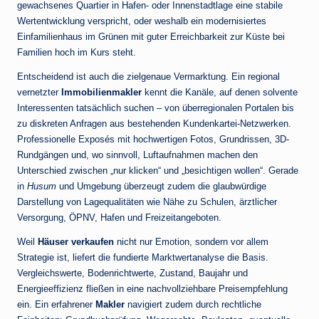
gewachsenes Quartier in Hafen- oder Innenstadtlage eine stabile
Wertentwicklung verspricht, oder weshalb ein modernisiertes
Einfamilienhaus im Grünen mit guter Erreichbarkeit zur Küste bei
Familien hoch im Kurs steht.
Entscheidend ist auch die zielgenaue Vermarktung. Ein regional
vernetzter
Immobilienmakler
kennt die Kanäle, auf denen solvente
Interessenten tatsächlich suchen – von überregionalen Portalen bis
zu diskreten Anfragen aus bestehenden Kundenkartei-Netzwerken.
Professionelle Exposés mit hochwertigen Fotos, Grundrissen, 3D-
Rundgängen und, wo sinnvoll, Luftaufnahmen machen den
Unterschied zwischen „nur klicken“ und „besichtigen wollen“. Gerade
in
Husum
und Umgebung überzeugt zudem die glaubwürdige
Darstellung von Lagequalitäten wie Nähe zu Schulen, ärztlicher
Versorgung, ÖPNV, Hafen und Freizeitangeboten.
Weil
Häuser verkaufen
nicht nur Emotion, sondern vor allem
Strategie ist, liefert die fundierte Marktwertanalyse die Basis.
Vergleichswerte, Bodenrichtwerte, Zustand, Baujahr und
Energieeffizienz fließen in eine nachvollziehbare Preisempfehlung
ein. Ein erfahrener
Makler
navigiert zudem durch rechtliche