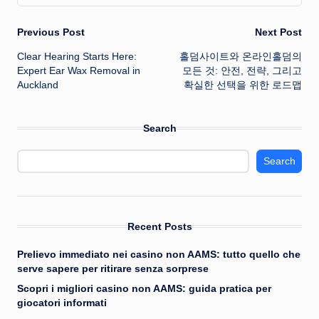
Post
Previous Post
Next Post
Clear Hearing Starts Here:
홀덤사이트와 온라인홀덤의
navigation
Expert Ear Wax Removal in
모든 것: 안전, 전략, 그리고
Auckland
확실한 선택을 위한 로드맵
Search
Search
Recent Posts
Prelievo immediato nei casino non AAMS: tutto quello che
serve sapere per ritirare senza sorprese
Scopri i migliori casino non AAMS: guida pratica per
giocatori informati