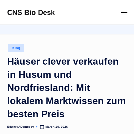
CNS Bio Desk
Skip
Bringing
to
Life
content
to
Every
Story
Posted
Blog
in
Häuser clever verkaufen
in Husum und
Nordfriesland: Mit
lokalem Marktwissen zum
besten Preis
EdwardADempsey
March 14, 2026
Posted
by