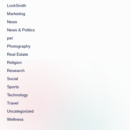
LockSmith
Marketing
News
News & Politics
pet
Photography
Real Estate
Religion
Research
Social
Sports
Technology
Travel
Uncategorized
Wellness