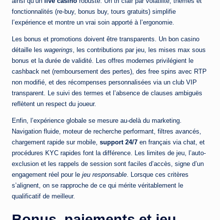
ainsi qu’un
live casino
robuste. Un tri clair par volatilité, thèmes et
fonctionnalités (re-buy, bonus buy, tours gratuits) simplifie
l’expérience et montre un vrai soin apporté à l’ergonomie.
Les bonus et promotions doivent être transparents. Un bon casino
détaille les
wagerings
, les contributions par jeu, les mises max sous
bonus et la durée de validité. Les offres modernes privilégient le
cashback net (remboursement des pertes), des free spins avec RTP
non modifié, et des récompenses personnalisées via un club VIP
transparent. Le suivi des termes et l’absence de clauses ambiguës
reflètent un respect du joueur.
Enfin, l’expérience globale se mesure au-delà du marketing.
Navigation fluide, moteur de recherche performant, filtres avancés,
chargement rapide sur mobile,
support 24/7
en français via chat, et
procédures KYC rapides font la différence. Les limites de jeu, l’auto-
exclusion et les rappels de session sont faciles d’accès, signe d’un
engagement réel pour le
jeu responsable
. Lorsque ces critères
s’alignent, on se rapproche de ce qui mérite véritablement le
qualificatif de meilleur.
Bonus, paiements et jeu