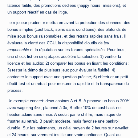
latence faible, des promotions dédiées (happy hours, missions), et
un support réactif en cas de litige.
Le « joueur prudent » mettra en avant la protection des données, des
bonus simples (cashback, spins sans conditions), des plafonds de
mise sous bonus raisonnables, et des retraits rapides sans frais. Il
évaluera la clarté des CGU, la disponibilité d’outils de
jeu
responsable
et la réputation sur les forums spécialisés. Pour tous,
une check-list en cinq étapes accélère la sélection: 1) vérifier la
licence et les audits; 2) comparer les bonus en lisant les conditions;
3) tester la démo de plusieurs jeux pour évaluer la fluidité; 4)
contacter le support avec une question précise; 5) effectuer un petit
dépôt-test et un retrait pour mesurer la rapidité et la transparence du
process.
Un exemple concret: deux casinos A et B. A propose un bonus 200%
avec wagering 45x, plafonné à 3x; B offre 10% de cashback net
hebdomadaire sans mise. A séduit par le chiffre, mais risque de
frustrer au retrait. B paraît modeste, mais favorise une bankroll
durable. Sur les paiements, un délai moyen de 2 heures sur e-wallet
et 24 heures sur virement instille une vraie confiance. Quant au