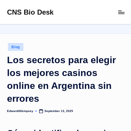
CNS Bio Desk
Skip
Bringing
to
Life
content
to
Every
Story
Posted
Blog
in
Los secretos para elegir
los mejores casinos
online en Argentina sin
errores
EdwardADempsey
September 13, 2025
Posted
by