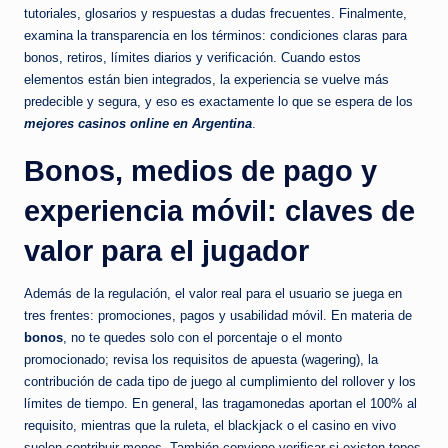
tutoriales, glosarios y respuestas a dudas frecuentes. Finalmente,
examina la transparencia en los términos: condiciones claras para
bonos, retiros, límites diarios y verificación. Cuando estos
elementos están bien integrados, la experiencia se vuelve más
predecible y segura, y eso es exactamente lo que se espera de los
mejores casinos online en Argentina
.
Bonos, medios de pago y
experiencia móvil: claves de
valor para el jugador
Además de la regulación, el valor real para el usuario se juega en
tres frentes: promociones, pagos y usabilidad móvil. En materia de
bonos
, no te quedes solo con el porcentaje o el monto
promocionado; revisa los requisitos de apuesta (wagering), la
contribución de cada tipo de juego al cumplimiento del rollover y los
límites de tiempo. En general, las tragamonedas aportan el 100% al
requisito, mientras que la ruleta, el blackjack o el casino en vivo
suelen contribuir menos. También conviene verificar si existen topes