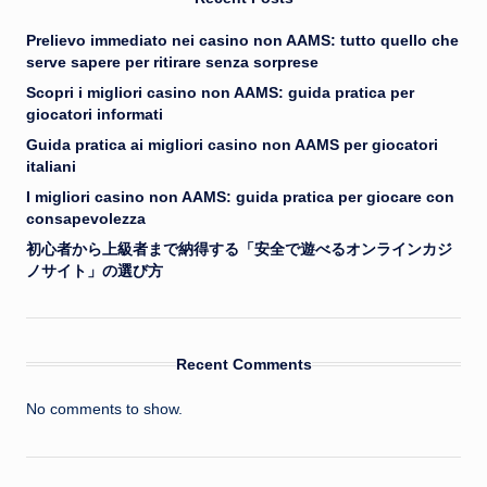
Prelievo immediato nei casino non AAMS: tutto quello che
serve sapere per ritirare senza sorprese
Scopri i migliori casino non AAMS: guida pratica per
giocatori informati
Guida pratica ai migliori casino non AAMS per giocatori
italiani
I migliori casino non AAMS: guida pratica per giocare con
consapevolezza
初心者から上級者まで納得する「安全で遊べるオンラインカジ
ノサイト」の選び方
Recent Comments
No comments to show.