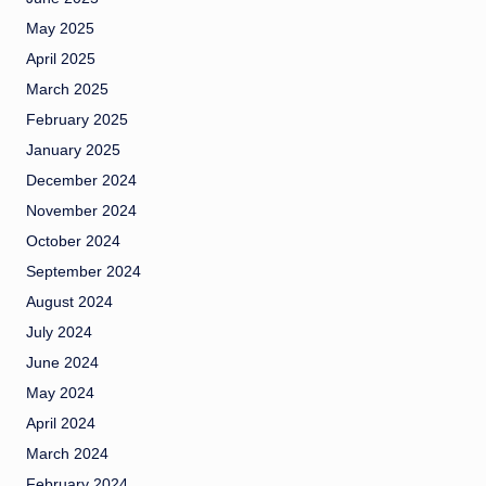
May 2025
April 2025
March 2025
February 2025
January 2025
December 2024
November 2024
October 2024
September 2024
August 2024
July 2024
June 2024
May 2024
April 2024
March 2024
February 2024