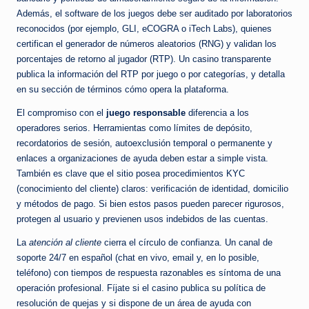
Además, el software de los juegos debe ser auditado por laboratorios
reconocidos (por ejemplo, GLI, eCOGRA o iTech Labs), quienes
certifican el generador de números aleatorios (RNG) y validan los
porcentajes de retorno al jugador (RTP). Un casino transparente
publica la información del RTP por juego o por categorías, y detalla
en su sección de términos cómo opera la plataforma.
El compromiso con el
juego responsable
diferencia a los
operadores serios. Herramientas como límites de depósito,
recordatorios de sesión, autoexclusión temporal o permanente y
enlaces a organizaciones de ayuda deben estar a simple vista.
También es clave que el sitio posea procedimientos KYC
(conocimiento del cliente) claros: verificación de identidad, domicilio
y métodos de pago. Si bien estos pasos pueden parecer rigurosos,
protegen al usuario y previenen usos indebidos de las cuentas.
La
atención al cliente
cierra el círculo de confianza. Un canal de
soporte 24/7 en español (chat en vivo, email y, en lo posible,
teléfono) con tiempos de respuesta razonables es síntoma de una
operación profesional. Fíjate si el casino publica su política de
resolución de quejas y si dispone de un área de ayuda con