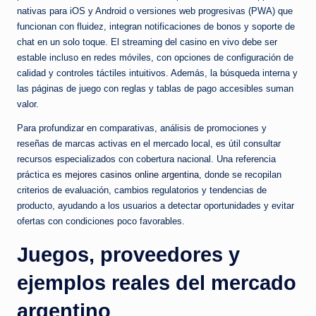
nativas para iOS y Android o versiones web progresivas (PWA) que
funcionan con fluidez, integran notificaciones de bonos y soporte de
chat en un solo toque. El streaming del casino en vivo debe ser
estable incluso en redes móviles, con opciones de configuración de
calidad y controles táctiles intuitivos. Además, la búsqueda interna y
las páginas de juego con reglas y tablas de pago accesibles suman
valor.
Para profundizar en comparativas, análisis de promociones y
reseñas de marcas activas en el mercado local, es útil consultar
recursos especializados con cobertura nacional. Una referencia
práctica es
mejores casinos online argentina
, donde se recopilan
criterios de evaluación, cambios regulatorios y tendencias de
producto, ayudando a los usuarios a detectar oportunidades y evitar
ofertas con condiciones poco favorables.
Juegos, proveedores y
ejemplos reales del mercado
argentino