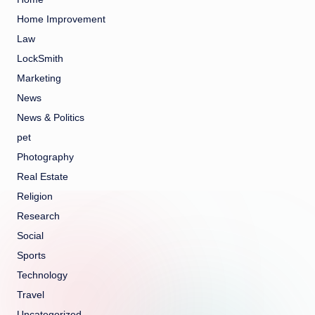
Home Improvement
Law
LockSmith
Marketing
News
News & Politics
pet
Photography
Real Estate
Religion
Research
Social
Sports
Technology
Travel
Uncategorized