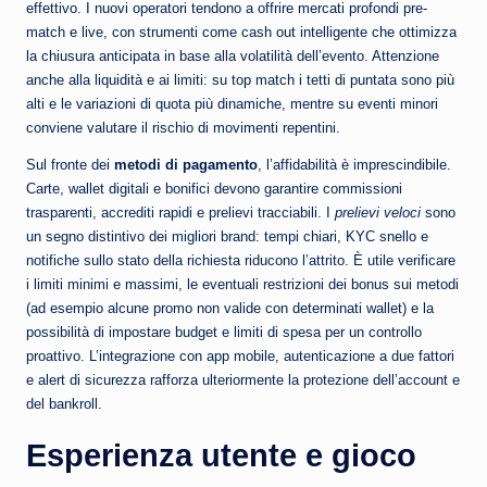
effettivo. I nuovi operatori tendono a offrire mercati profondi pre-
match e live, con strumenti come cash out intelligente che ottimizza
la chiusura anticipata in base alla volatilità dell’evento. Attenzione
anche alla liquidità e ai limiti: su top match i tetti di puntata sono più
alti e le variazioni di quota più dinamiche, mentre su eventi minori
conviene valutare il rischio di movimenti repentini.
Sul fronte dei
metodi di pagamento
, l’affidabilità è imprescindibile.
Carte, wallet digitali e bonifici devono garantire commissioni
trasparenti, accrediti rapidi e prelievi tracciabili. I
prelievi veloci
sono
un segno distintivo dei migliori brand: tempi chiari, KYC snello e
notifiche sullo stato della richiesta riducono l’attrito. È utile verificare
i limiti minimi e massimi, le eventuali restrizioni dei bonus sui metodi
(ad esempio alcune promo non valide con determinati wallet) e la
possibilità di impostare budget e limiti di spesa per un controllo
proattivo. L’integrazione con app mobile, autenticazione a due fattori
e alert di sicurezza rafforza ulteriormente la protezione dell’account e
del bankroll.
Esperienza utente e gioco