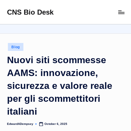
CNS Bio Desk
Skip
Bringing
to
Life
content
to
Every
Story
Posted
Blog
in
Nuovi siti scommesse
AAMS: innovazione,
sicurezza e valore reale
per gli scommettitori
italiani
EdwardADempsey
October 6, 2025
Posted
by