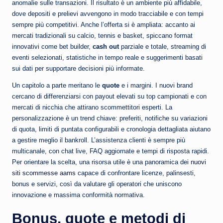
anomalie sulle transazioni. Il risultato è un ambiente più affidabile,
dove depositi e prelievi avvengono in modo tracciabile e con tempi
sempre più competitivi. Anche l’offerta si è ampliata: accanto ai
mercati tradizionali su calcio, tennis e basket, spiccano format
innovativi come bet builder,
cash out
parziale e totale, streaming di
eventi selezionati, statistiche in tempo reale e suggerimenti basati
sui dati per supportare decisioni più informate.
Un capitolo a parte meritano le
quote
e i margini. I nuovi brand
cercano di differenziarsi con payout elevati su top campionati e con
mercati di nicchia che attirano scommettitori esperti. La
personalizzazione è un trend chiave: preferiti, notifiche su variazioni
di quota, limiti di puntata configurabili e cronologia dettagliata aiutano
a gestire meglio il bankroll. L’assistenza clienti è sempre più
multicanale, con chat live, FAQ aggiornate e tempi di risposta rapidi.
Per orientare la scelta, una risorsa utile è una panoramica dei
nuovi
siti scommesse aams
capace di confrontare licenze, palinsesti,
bonus e servizi, così da valutare gli operatori che uniscono
innovazione e massima conformità normativa.
Bonus, quote e metodi di