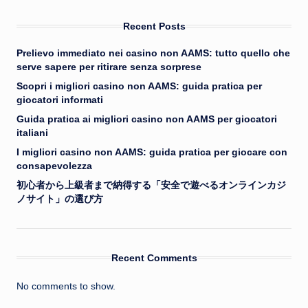
Recent Posts
Prelievo immediato nei casino non AAMS: tutto quello che
serve sapere per ritirare senza sorprese
Scopri i migliori casino non AAMS: guida pratica per
giocatori informati
Guida pratica ai migliori casino non AAMS per giocatori
italiani
I migliori casino non AAMS: guida pratica per giocare con
consapevolezza
初心者から上級者まで納得する「安全で遊べるオンラインカジ
ノサイト」の選び方
Recent Comments
No comments to show.