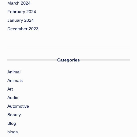
March 2024
February 2024
January 2024
December 2023
Categories
Animal
Animals
Art
Audio
Automotive
Beauty
Blog
blogs