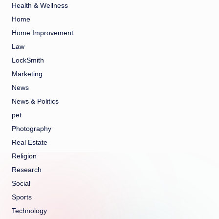
Health & Wellness
Home
Home Improvement
Law
LockSmith
Marketing
News
News & Politics
pet
Photography
Real Estate
Religion
Research
Social
Sports
Technology