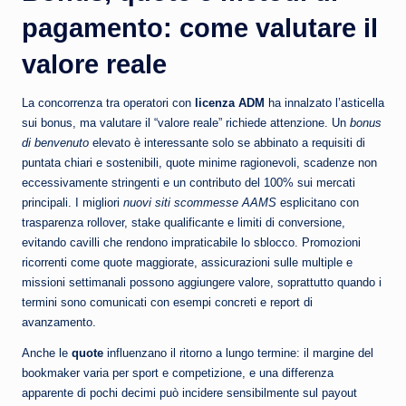
pagamento: come valutare il
valore reale
La concorrenza tra operatori con
licenza ADM
ha innalzato l’asticella
sui bonus, ma valutare il “valore reale” richiede attenzione. Un
bonus
di benvenuto
elevato è interessante solo se abbinato a requisiti di
puntata chiari e sostenibili, quote minime ragionevoli, scadenze non
eccessivamente stringenti e un contributo del 100% sui mercati
principali. I migliori
nuovi siti scommesse AAMS
esplicitano con
trasparenza rollover, stake qualificante e limiti di conversione,
evitando cavilli che rendono impraticabile lo sblocco. Promozioni
ricorrenti come quote maggiorate, assicurazioni sulle multiple e
missioni settimanali possono aggiungere valore, soprattutto quando i
termini sono comunicati con esempi concreti e report di
avanzamento.
Anche le
quote
influenzano il ritorno a lungo termine: il margine del
bookmaker varia per sport e competizione, e una differenza
apparente di pochi decimi può incidere sensibilmente sul payout