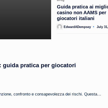
in
Guida pratica ai migli
casino non AAMS per
giocatori italiani
EdwardADempsey
July 31
Posted
by
 guida pratica per giocatori
enzione, confronto e consapevolezza dei rischi. Questa…