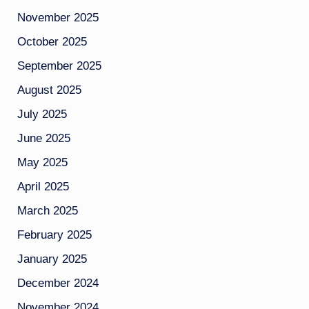
November 2025
October 2025
September 2025
August 2025
July 2025
June 2025
May 2025
April 2025
March 2025
February 2025
January 2025
December 2024
November 2024