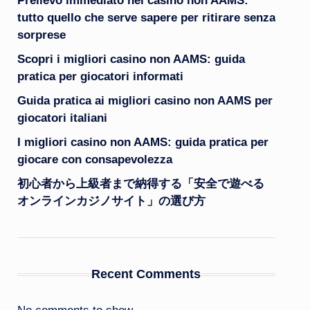
Prelievo immediato nei casino non AAMS:
tutto quello che serve sapere per ritirare senza
sorprese
Scopri i migliori casino non AAMS: guida
pratica per giocatori informati
Guida pratica ai migliori casino non AAMS per
giocatori italiani
I migliori casino non AAMS: guida pratica per
giocare con consapevolezza
初心者から上級者まで納得する「安全で遊べる
オンラインカジノサイト」の選び方
Recent Comments