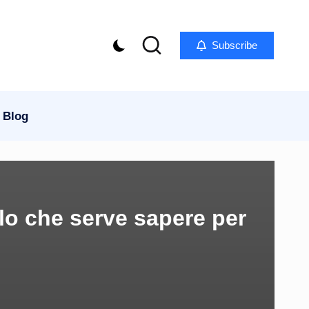
Subscribe
Blog
lo che serve sapere per