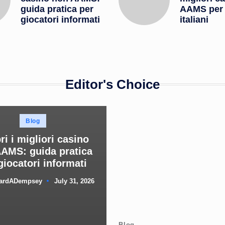
guida pratica per
AAMS per 
giocatori informati
italiani
Editor's Choice
Posted
Blog
in
ri i migliori casino
AMS: guida pratica
giocatori informati
ardADempsey
July 31, 2026
Posted
Blog