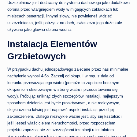
Uszczelniacz jest dodawany do systemu dachowego jako dodatkowa
obrona przed wtargnięciem wody w migających zakładkach lub
miejscach penetracji. Innymi słowy, nie powinieneś widzieć
uszczelniacza, jeśli patrzysz na dach, zwłaszcza jego duże kule
używane jako główna obrona wodna.
Instalacja Elementów
Grzbietowych
W przypadku dachu jednospadowego zalecane przez nas minimalne
nachylenie wynosi 4-5o. Zacznij od okapu i w rogu z dala od
kierunku przeważającego wiatru (pomoże to zapobiec bocznym
okrążeniom skierowanym w stronę wiatru i przedostawaniu się
wody). Próbując uniknąć złych szczegółów instalacji, najlepszym
sposobem działania jest bycie proaktywnym, a nie reaktywnym,
dzięki czemu łatwiej jest naprawić aspekt instalacji przed jej
zakończeniem. Dlatego niezwykle ważne jest, aby się kształcić i
jeśli jesteś właścicielem nieruchomości, przed rozpoczęciem
projektu zapoznaj się ze szczegółami instalacji u instalatora.
Szczegóły instalacji istnieją wyłącznie w celu ochrony dachu przed