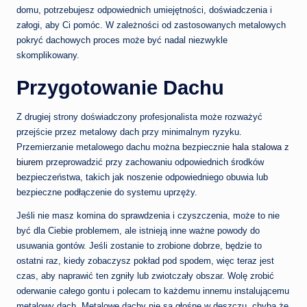
domu, potrzebujesz odpowiednich umiejętności, doświadczenia i
załogi, aby Ci pomóc. W zależności od zastosowanych metalowych
pokryć dachowych proces może być nadal niezwykle
skomplikowany.
Przygotowanie Dachu
Z drugiej strony doświadczony profesjonalista może rozważyć
przejście przez metalowy dach przy minimalnym ryzyku.
Przemierzanie metalowego dachu można bezpiecznie
hala stalowa z
biurem
przeprowadzić przy zachowaniu odpowiednich środków
bezpieczeństwa, takich jak noszenie odpowiedniego obuwia lub
bezpieczne podłączenie do systemu uprzęży.
Jeśli nie masz komina do sprawdzenia i czyszczenia, może to nie
być dla Ciebie problemem, ale istnieją inne ważne powody do
usuwania gontów. Jeśli zostanie to zrobione dobrze, będzie to
ostatni raz, kiedy zobaczysz pokład pod spodem, więc teraz jest
czas, aby naprawić ten zgniły lub zwiotczały obszar. Wolę zrobić
oderwanie całego gontu i polecam to każdemu innemu instalującemu
metalowy dach. Metalowe dachy nie są głośne w deszczu, chyba że