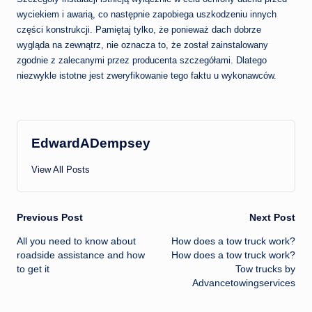
wyciekiem i awarią, co następnie zapobiega uszkodzeniu innych
części konstrukcji. Pamiętaj tylko, że ponieważ dach dobrze
wygląda na zewnątrz, nie oznacza to, że został zainstalowany
zgodnie z zalecanymi przez producenta szczegółami. Dlatego
niezwykle istotne jest zweryfikowanie tego faktu u wykonawców.
EdwardADempsey
View All Posts
Post
Previous Post
Next Post
All you need to know about
How does a tow truck work?
navigation
roadside assistance and how
How does a tow truck work?
to get it
Tow trucks by
Advancetowingservices