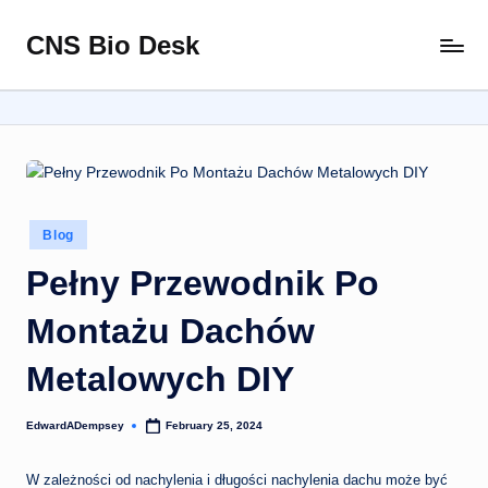
CNS Bio Desk
Skip
Bringing
to
Life
content
to
Every
Story
Posted
Blog
in
Pełny Przewodnik Po
Montażu Dachów
Metalowych DIY
EdwardADempsey
February 25, 2024
Posted
by
W zależności od nachylenia i długości nachylenia dachu może być