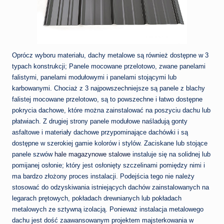
Oprócz wyboru materiału, dachy metalowe są również dostępne w 3
typach konstrukcji; Panele mocowane przelotowo, zwane panelami
falistymi, panelami modułowymi i panelami stojącymi lub
karbowanymi. Chociaż z 3 najpowszechniejsze są panele z blachy
falistej mocowane przelotowo, są to powszechne i łatwo dostępne
pokrycia dachowe, które można zainstalować na poszyciu dachu lub
płatwiach. Z drugiej strony panele modułowe naśladują gonty
asfaltowe i materiały dachowe przypominające dachówki i są
dostępne w szerokiej gamie kolorów i stylów. Zaciskane lub stojące
panele szwów
hale magazynowe stalowe
instaluje się na solidnej lub
pomijanej osłonie; który jest osłonięty szczelinami pomiędzy nimi i
ma bardzo złożony proces instalacji. Podejścia tego nie należy
stosować do odzyskiwania istniejących dachów zainstalowanych na
legarach prętowych, pokładach drewnianych lub pokładach
metalowych ze sztywną izolacją. Ponieważ instalacja metalowego
dachu jest dość zaawansowanym projektem majsterkowania w