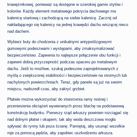
krawężnikowej, ponieważ są dostępne w szerokiej gamie stylów i
kolorów. Każdy element metalowego pokrycia dachowego ma
kalenicę startową i zachodzącą na siebie kalenicę. Zacznij od
nakładającego się kalenicy na jednej krawędzi dachu wiszącej nieco
nad dachem.
Wybierz buty do chodzenia z unikalnymi antypoślizgowymi
gumowymi podeszwami i występami, aby zmaksymalizować
bezpieczeństwo. Zapewnia to najlepsze połączenie obu funkcji i
zapewni dobrą przyczepność podczas spaceru po metalowym
dachu. Jeśli to możliwe, szukaj podeszew zaprojektowanych z
myślą o zwiększonej stabilności i bezpieczeństwie na stromych lub
nachylonych powierzchniach. Teraz, gdy panele są już na swoim
miejscu, nadszedł czas, aby zakryć grzbiet.
Płatwie można wykorzystać do stworzenia ramy nośnej i
przeniesienia obciążeń wywieranych przez blachę na podstawową
konstrukcję budynku. Pierwszy rząd arkuszy powinien rozciągać się
nad dolnym płatwi i okapem, tak aby woda deszczowa mogła
spływać do rynny lub poza ścianę. Pamiętaj, aby usunąć wszelkie
roje za pomocą pędzla, aby zapobiec uszkodzeniu arkusza.