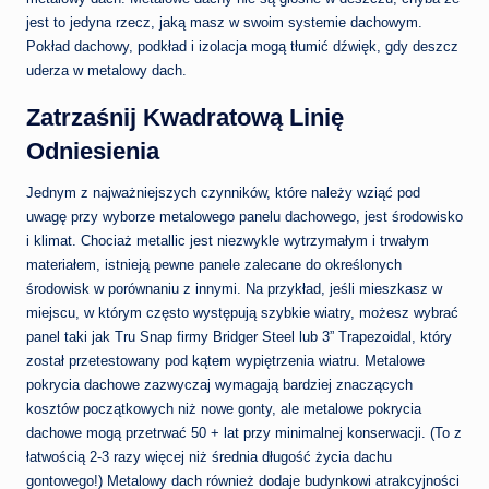
jest to jedyna rzecz, jaką masz w swoim systemie dachowym.
Pokład dachowy, podkład i izolacja mogą tłumić dźwięk, gdy deszcz
uderza w metalowy dach.
Zatrzaśnij Kwadratową Linię
Odniesienia
Jednym z najważniejszych czynników, które należy wziąć pod
uwagę przy wyborze metalowego panelu dachowego, jest środowisko
i klimat. Chociaż metallic jest niezwykle wytrzymałym i trwałym
materiałem, istnieją pewne panele zalecane do określonych
środowisk w porównaniu z innymi. Na przykład, jeśli mieszkasz w
miejscu, w którym często występują szybkie wiatry, możesz wybrać
panel taki jak Tru Snap firmy Bridger Steel lub 3” Trapezoidal, który
został przetestowany pod kątem wypiętrzenia wiatru. Metalowe
pokrycia dachowe zazwyczaj wymagają bardziej znaczących
kosztów początkowych niż nowe gonty, ale metalowe pokrycia
dachowe mogą przetrwać 50 + lat przy minimalnej konserwacji. (To z
łatwością 2-3 razy więcej niż średnia długość życia dachu
gontowego!) Metalowy dach również dodaje budynkowi atrakcyjności