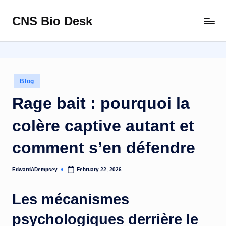
CNS Bio Desk
Skip
Bringing
to
Life
content
to
Every
Story
Posted
Blog
in
Rage bait : pourquoi la
colère captive autant et
comment s’en défendre
EdwardADempsey
February 22, 2026
Posted
by
Les mécanismes
psychologiques derrière le