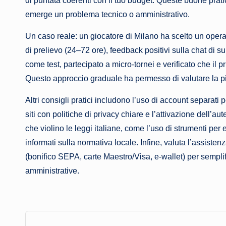
di puntata coerenti con il tuo budget. Queste buone prati
emerge un problema tecnico o amministrativo.
Un caso reale: un giocatore di Milano ha scelto un oper
di prelievo (24–72 ore), feedback positivi sulla chat di s
come test, partecipato a micro-tornei e verificato che il 
Questo approccio graduale ha permesso di valutare la 
Altri consigli pratici includono l’uso di account separati 
siti con politiche di privacy chiare e l’attivazione dell’a
che violino le leggi italiane, come l’uso di strumenti per e
informati sulla normativa locale. Infine, valuta l’assistenz
(bonifico SEPA, carte Maestro/Visa, e-wallet) per semplifi
amministrative.