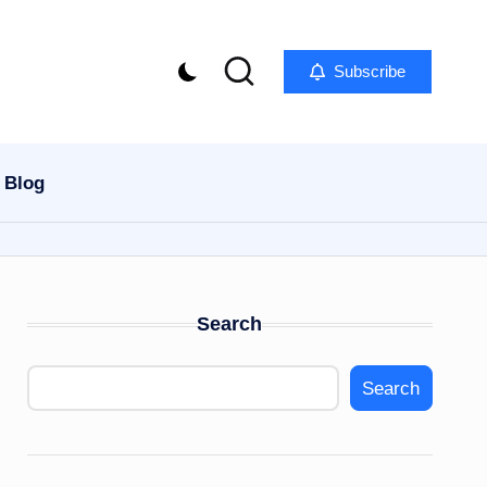
Subscribe
Blog
Search
Search