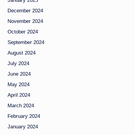
January 2025
December 2024
November 2024
October 2024
September 2024
August 2024
July 2024
June 2024
May 2024
April 2024
March 2024
February 2024
January 2024