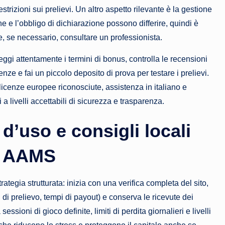
trizioni sui prelievi. Un altro aspetto rilevante è la gestione
e e l’obbligo di dichiarazione possono differire, quindi è
 e, se necessario, consultare un professionista.
eggi attentamente i termini di bonus, controlla le recensioni
icenze e fai un piccolo deposito di prova per testare i prelievi.
on licenze europee riconosciute, assistenza in italiano e
 livelli accettabili di sicurezza e trasparenza.
 d’uso e consigli locali
on AAMS
ategia strutturata: inizia con una verifica completa del sito,
i di prelievo, tempi di payout) e conserva le ricevute dei
essioni di gioco definite, limiti di perdita giornalieri e livelli