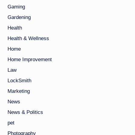
Gaming
Gardening
Health
Health & Wellness
Home
Home Improvement
Law
LockSmith
Marketing
News
News & Politics
pet
Photography