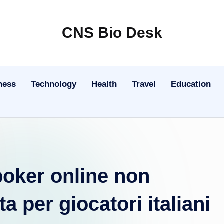
CNS Bio Desk
Bringing
Life
to
ness
Technology
Health
Travel
Education
Every
Story
 poker online non
 per giocatori italiani