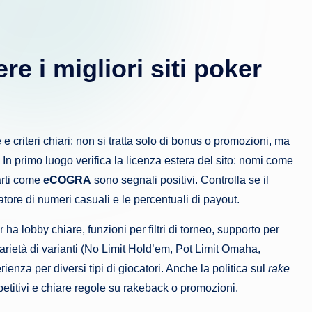
e i migliori siti poker
e criteri chiari: non si tratta solo di bonus o promozioni, ma
 In primo luogo verifica la licenza estera del sito: nomi come
arti come
eCOGRA
sono segnali positivi. Controlla se il
ratore di numeri casuali e le percentuali di payout.
 ha lobby chiare, funzioni per filtri di torneo, supporto per
varietà di varianti (No Limit Hold’em, Pot Limit Omaha,
enza per diversi tipi di giocatori. Anche la politica sul
rake
petitivi e chiare regole su rakeback o promozioni.