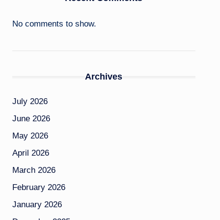
No comments to show.
Archives
July 2026
June 2026
May 2026
April 2026
March 2026
February 2026
January 2026