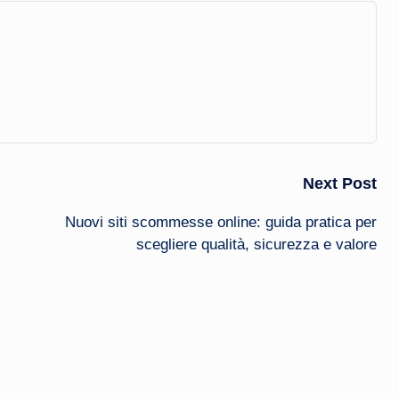
Next Post
Nuovi siti scommesse online: guida pratica per
scegliere qualità, sicurezza e valore