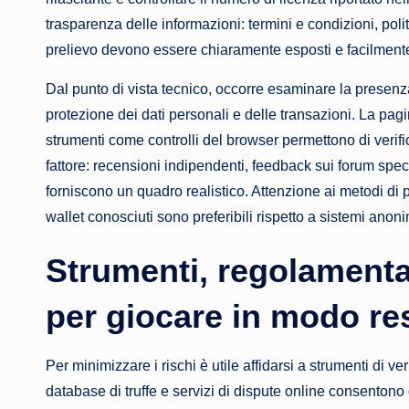
trasparenza delle informazioni: termini e condizioni, poli
prelievo devono essere chiaramente esposti e facilmente 
Dal punto di vista tecnico, occorre esaminare la presenz
protezione dei dati personali e delle transazioni. La pag
strumenti come controlli del browser permettono di verifica
fattore: recensioni indipendenti, feedback sui forum speci
forniscono un quadro realistico. Attenzione ai metodi di 
wallet conosciuti sono preferibili rispetto a sistemi ano
Strumenti, regolamenta
per giocare in modo re
Per minimizzare i rischi è utile affidarsi a strumenti di ve
database di truffe e servizi di dispute online consentono d