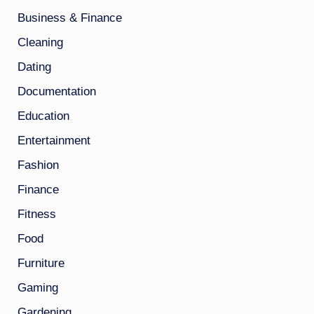
Business & Finance
Cleaning
Dating
Documentation
Education
Entertainment
Fashion
Finance
Fitness
Food
Furniture
Gaming
Gardening