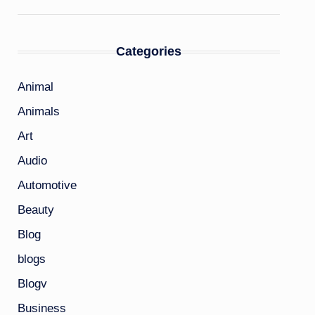
Categories
Animal
Animals
Art
Audio
Automotive
Beauty
Blog
blogs
Blogv
Business