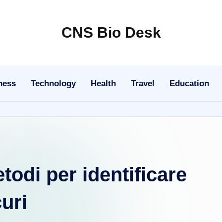
CNS Bio Desk
Bringing
Life
to
ness
Technology
Health
Travel
Education
Every
Story
todi per identificare
uri