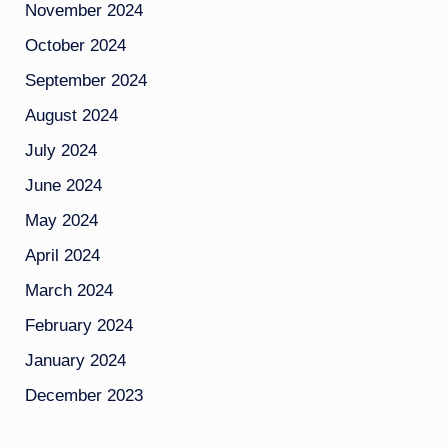
November 2024
October 2024
September 2024
August 2024
July 2024
June 2024
May 2024
April 2024
March 2024
February 2024
January 2024
December 2023