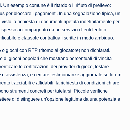
 Un esempio comune è il ritardo o il rifiuto di prelievo:
nus per bloccare i pagamenti. In una segnalazione tipica, un
visto la richiesta di documenti ripetuta indefinitamente per
 spesso accompagnato da un servizio clienti lento o
ficabile e clausole contrattuali scritte in modo ambiguo.
 o giochi con RTP (ritorno al giocatore) non dichiarati.
te di giochi popolari che mostrano percentuali di vincita
rificare le certificazioni dei provider di gioco, testare
one e assistenza, e cercare testimonianze aggiornate su forum
nto tracciabili e affidabili, la richiesta di condizioni chiare
ono strumenti concreti per tutelarsi. Piccole verifiche
tere di distinguere un'opzione legittima da una potenziale