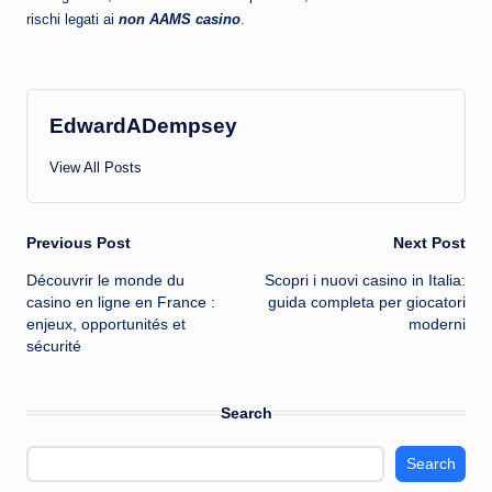
rischi legati ai
non AAMS casino
.
EdwardADempsey
View All Posts
Post
Previous Post
Next Post
Découvrir le monde du
Scopri i nuovi casino in Italia:
navigation
casino en ligne en France :
guida completa per giocatori
enjeux, opportunités et
moderni
sécurité
Search
Search