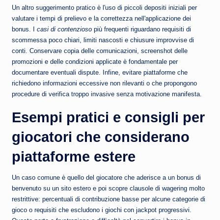
Un altro suggerimento pratico è l'uso di piccoli depositi iniziali per
valutare i tempi di prelievo e la correttezza nell'applicazione dei
bonus. I
casi di contenzioso
più frequenti riguardano requisiti di
scommessa poco chiari, limiti nascosti e chiusure improvvise di
conti. Conservare copia delle comunicazioni, screenshot delle
promozioni e delle condizioni applicate è fondamentale per
documentare eventuali dispute. Infine, evitare piattaforme che
richiedono informazioni eccessive non rilevanti o che propongono
procedure di verifica troppo invasive senza motivazione manifesta.
Esempi pratici e consigli per
giocatori che considerano
piattaforme estere
Un caso comune è quello del giocatore che aderisce a un bonus di
benvenuto su un sito estero e poi scopre clausole di wagering molto
restrittive: percentuali di contribuzione basse per alcune categorie di
gioco o requisiti che escludono i giochi con jackpot progressivi.