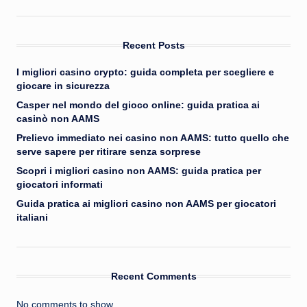
Recent Posts
I migliori casino crypto: guida completa per scegliere e
giocare in sicurezza
Casper nel mondo del gioco online: guida pratica ai
casinò non AAMS
Prelievo immediato nei casino non AAMS: tutto quello che
serve sapere per ritirare senza sorprese
Scopri i migliori casino non AAMS: guida pratica per
giocatori informati
Guida pratica ai migliori casino non AAMS per giocatori
italiani
Recent Comments
No comments to show.