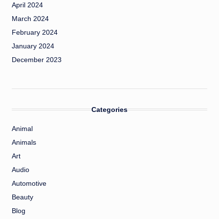
April 2024
March 2024
February 2024
January 2024
December 2023
Categories
Animal
Animals
Art
Audio
Automotive
Beauty
Blog