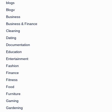
blogs
Blogv
Business
Business & Finance
Cleaning
Dating
Documentation
Education
Entertainment
Fashion
Finance
Fitness
Food
Furniture
Gaming
Gardening