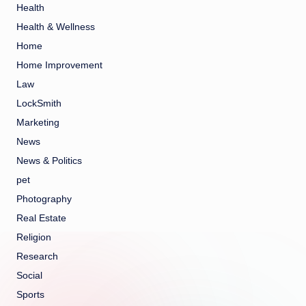
Health
Health & Wellness
Home
Home Improvement
Law
LockSmith
Marketing
News
News & Politics
pet
Photography
Real Estate
Religion
Research
Social
Sports