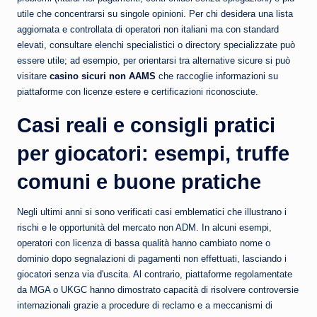
utile che concentrarsi su singole opinioni. Per chi desidera una lista
aggiornata e controllata di operatori non italiani ma con standard
elevati, consultare elenchi specialistici o directory specializzate può
essere utile; ad esempio, per orientarsi tra alternative sicure si può
visitare
casino sicuri non AAMS
che raccoglie informazioni su
piattaforme con licenze estere e certificazioni riconosciute.
Casi reali e consigli pratici
per giocatori: esempi, truffe
comuni e buone pratiche
Negli ultimi anni si sono verificati casi emblematici che illustrano i
rischi e le opportunità del mercato non ADM. In alcuni esempi,
operatori con licenza di bassa qualità hanno cambiato nome o
dominio dopo segnalazioni di pagamenti non effettuati, lasciando i
giocatori senza via d'uscita. Al contrario, piattaforme regolamentate
da MGA o UKGC hanno dimostrato capacità di risolvere controversie
internazionali grazie a procedure di reclamo e a meccanismi di