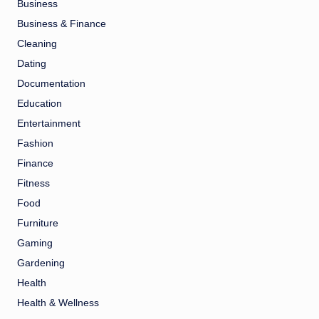
Business
Business & Finance
Cleaning
Dating
Documentation
Education
Entertainment
Fashion
Finance
Fitness
Food
Furniture
Gaming
Gardening
Health
Health & Wellness