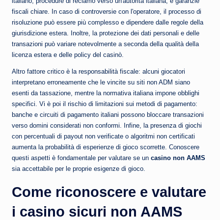
italiano, procedure di reclamo verso un'autorità italiana, e garanzie
fiscali chiare. In caso di controversie con l'operatore, il processo di
risoluzione può essere più complesso e dipendere dalle regole della
giurisdizione estera. Inoltre, la protezione dei dati personali e delle
transazioni può variare notevolmente a seconda della qualità della
licenza estera e delle policy del casinò.
Altro fattore critico è la responsabilità fiscale: alcuni giocatori
interpretano erroneamente che le vincite su siti non ADM siano
esenti da tassazione, mentre la normativa italiana impone obblighi
specifici. Vi è poi il rischio di limitazioni sui metodi di pagamento:
banche e circuiti di pagamento italiani possono bloccare transazioni
verso domini considerati non conformi. Infine, la presenza di giochi
con percentuali di payout non verificate o algoritmi non certificati
aumenta la probabilità di esperienze di gioco scorrette. Conoscere
questi aspetti è fondamentale per valutare se un
casino non AAMS
sia accettabile per le proprie esigenze di gioco.
Come riconoscere e valutare
i
casino sicuri non AAMS