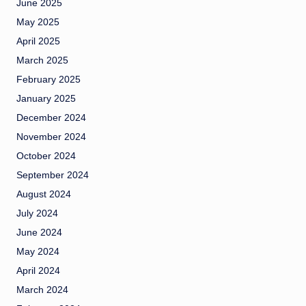
June 2025
May 2025
April 2025
March 2025
February 2025
January 2025
December 2024
November 2024
October 2024
September 2024
August 2024
July 2024
June 2024
May 2024
April 2024
March 2024