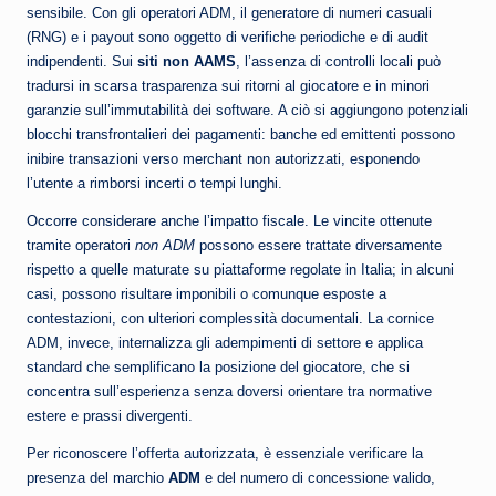
sensibile. Con gli operatori ADM, il generatore di numeri casuali
(RNG) e i payout sono oggetto di verifiche periodiche e di audit
indipendenti. Sui
siti non AAMS
, l’assenza di controlli locali può
tradursi in scarsa trasparenza sui ritorni al giocatore e in minori
garanzie sull’immutabilità dei software. A ciò si aggiungono potenziali
blocchi transfrontalieri dei pagamenti: banche ed emittenti possono
inibire transazioni verso merchant non autorizzati, esponendo
l’utente a rimborsi incerti o tempi lunghi.
Occorre considerare anche l’impatto fiscale. Le vincite ottenute
tramite operatori
non ADM
possono essere trattate diversamente
rispetto a quelle maturate su piattaforme regolate in Italia; in alcuni
casi, possono risultare imponibili o comunque esposte a
contestazioni, con ulteriori complessità documentali. La cornice
ADM, invece, internalizza gli adempimenti di settore e applica
standard che semplificano la posizione del giocatore, che si
concentra sull’esperienza senza doversi orientare tra normative
estere e prassi divergenti.
Per riconoscere l’offerta autorizzata, è essenziale verificare la
presenza del marchio
ADM
e del numero di concessione valido,