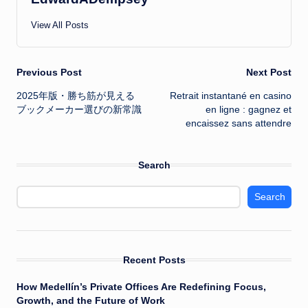
View All Posts
Post
Previous Post
Next Post
2025年版・勝ち筋が見える
Retrait instantané en casino
navigation
ブックメーカー選びの新常識
en ligne : gagnez et
encaissez sans attendre
Search
Search
Recent Posts
How Medellín’s Private Offices Are Redefining Focus,
Growth, and the Future of Work