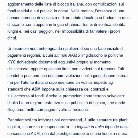
aggiornamento delle liste di blocco italiane, con complicazioni sui
fondi residui e sui prelievi in corso. Nella pratica, l’assenza di una
cornice comune di vigilanza e di un arbitro locale può tradursi in mesi
di scambi con supporti in lingua straniera, tempi di verifica identità
lunghi e, nei casi peggiori, nell’impossibilità di far valere i propri
diritti.
Un esempio ricorrente riguarda i prelievi: dopo una fase iniziale di
pagamenti regolari, alcuni
siti non AAMS
irrigidiscono le politiche
KYC richiedendo documenti aggiuntivi proprio al momento
dell’incasso, oppure applicano limiti non evidenti sul turnover. Tali
condotte possono non costituire violazioni nella giurisdizione estera,
ma per l’utente italiano rappresentano un vulnus rispetto agli
standard che
ADM
impone sulla chiarezza dei contratti e
sull’accesso ai fondi. Anche le promozioni sono terreno scivoloso:
l’Italia ha un regime restrittivo sulla pubblicità del gioco, che rende
illegittime molte campagne rivolte ai residenti.
Per orientarsi tra informazioni contrastanti, è utile separare tre piani:
legalità, sicurezza e responsabilità. La
legalità in Italia
dipende dalla
concessione ADM, non dal prestigio percepito di una licenza estera.