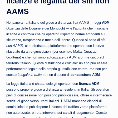
licenze e legalità dei siti non
AAMS
Nel panorama italiano del gioco a distanza, l’ex AAMS — oggi
ADM
(Agenzia delle Dogane e dei Monopoli) — è l’autorità che rilascia le
licenze e controlla che gli operatori rispettino norme stringenti su
sicurezza, trasparenza e tutela dell’utente. Quando si parla di
siti
non AAMS
, ci si riferisce a piattaforme che operano con licenze
rilasciate da altre giurisdizioni (per esempio Malta, Curaçao,
Gibilterra) e che non sono autorizzate da ADM a offrire gioco sul
territorio italiano. Questa distinzione è cruciale: un sito può essere
perfettamente legale nella propria giurisdizione estera, ma non per
questo è
legale in Italia
se non dispone di
concessione ADM
.
La legge italiana è chiara: solo gli operatori con
licenza ADM
possono proporre gioco a distanza ai residenti in Italia. Gli operatori
privi di concessione non possono pubblicizzare, offrire o intermediare
servizi di gioco verso utenti italiani. L’ADM mantiene elenchi di
domini inibiti e può disporre il blocco del traffico verso piattaforme
non autorizzate, oltre a interventi sui canali di pagamento. Questo