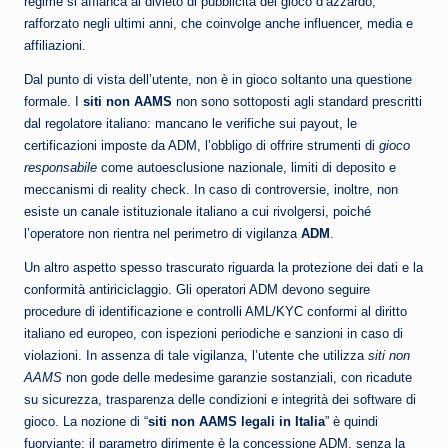
regime si affianca al divieto di pubblicità del gioco d’azzardo,
rafforzato negli ultimi anni, che coinvolge anche influencer, media e
affiliazioni.
Dal punto di vista dell’utente, non è in gioco soltanto una questione
formale. I
siti non AAMS
non sono sottoposti agli standard prescritti
dal regolatore italiano: mancano le verifiche sui payout, le
certificazioni imposte da ADM, l’obbligo di offrire strumenti di
gioco
responsabile
come autoesclusione nazionale, limiti di deposito e
meccanismi di reality check. In caso di controversie, inoltre, non
esiste un canale istituzionale italiano a cui rivolgersi, poiché
l’operatore non rientra nel perimetro di vigilanza
ADM
.
Un altro aspetto spesso trascurato riguarda la protezione dei dati e la
conformità antiriciclaggio. Gli operatori ADM devono seguire
procedure di identificazione e controlli AML/KYC conformi al diritto
italiano ed europeo, con ispezioni periodiche e sanzioni in caso di
violazioni. In assenza di tale vigilanza, l’utente che utilizza
siti non
AAMS
non gode delle medesime garanzie sostanziali, con ricadute
su sicurezza, trasparenza delle condizioni e integrità dei software di
gioco. La nozione di “
siti non AAMS legali in Italia
” è quindi
fuorviante: il parametro dirimente è la concessione ADM, senza la