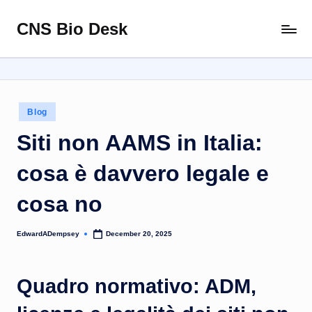
CNS Bio Desk
Skip
Bringing
to
Life
content
to
Every
Story
Posted
Blog
in
Siti non AAMS in Italia:
cosa è davvero legale e
cosa no
EdwardADempsey
December 20, 2025
Posted
by
Quadro normativo: ADM,