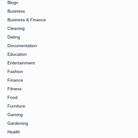
Blogv
Business
Business & Finance
Cleaning
Dating
Documentation
Education
Entertainment
Fashion
Finance
Fitness
Food
Furniture
Gaming
Gardening
Health