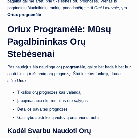
pagalba galime artėti prie tikslesnės orų prognozės. Vienas iš
pagrindinių šiuolaikinių įrankių, padedančių sekti
Orai Lietuvoje
, yra
Oriux programėlė
.
Oriux Programėlė: Mūsų
Pagalbininkas Orų
Stebėsenai
Pasinaudojus šia naudinga orų
programėle
, galite bet kada ir bet kur
gauti tikslią ir išsamią orų prognozę. Štai keletas funkcijų, kurias
siūlo
Oriux
:
Tikslios orų prognozės kas valandą
Įspėjimai apie ekstremalias oro sąlygas
Detalios savaitės prognozės
Galimybė sekti kelių vietovių orus vienu metu
Kodėl Svarbu Naudoti Orų