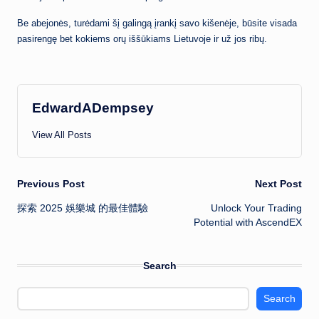
Be abejonės, turėdami šį galingą įrankį savo kišenėje, būsite visada
pasirengę bet kokiems orų iššūkiams Lietuvoje ir už jos ribų.
EdwardADempsey
View All Posts
Post
Previous Post
Next Post
探索 2025 娛樂城 的最佳體驗
Unlock Your Trading
navigation
Potential with AscendEX
Search
Search