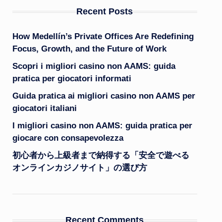
Recent Posts
How Medellín’s Private Offices Are Redefining
Focus, Growth, and the Future of Work
Scopri i migliori casino non AAMS: guida
pratica per giocatori informati
Guida pratica ai migliori casino non AAMS per
giocatori italiani
I migliori casino non AAMS: guida pratica per
giocare con consapevolezza
初心者から上級者まで納得する「安全で遊べる
オンラインカジノサイト」の選び方
Recent Comments