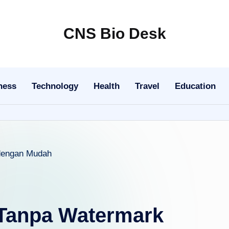
CNS Bio Desk
Bringing
Life
to
ness
Technology
Health
Travel
Education
Every
Story
 Tanpa Watermark