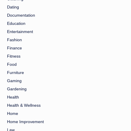
Dating
Documentation
Education
Entertainment
Fashion
Finance
Fitness
Food
Furniture
Gaming
Gardening
Health
Health & Wellness
Home
Home Improvement
Law