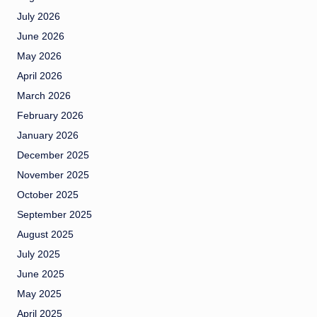
July 2026
June 2026
May 2026
April 2026
March 2026
February 2026
January 2026
December 2025
November 2025
October 2025
September 2025
August 2025
July 2025
June 2025
May 2025
April 2025