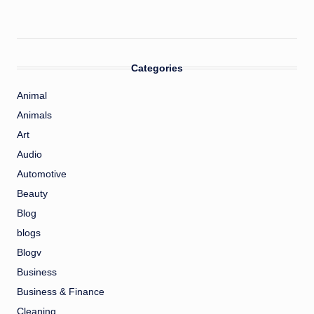
Categories
Animal
Animals
Art
Audio
Automotive
Beauty
Blog
blogs
Blogv
Business
Business & Finance
Cleaning