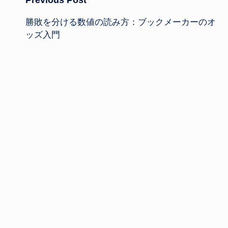
Post
Previous Post
勝敗を分ける数値の読み方：ブックメーカーのオ
navigation
ッズ入門