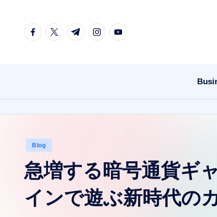
Skip
facebook.com
twitter.com
t.me
instagram.com
youtube.com
to
content
Busi
Posted
Blog
in
急増する暗号通貨ギ
インで遊ぶ新時代の