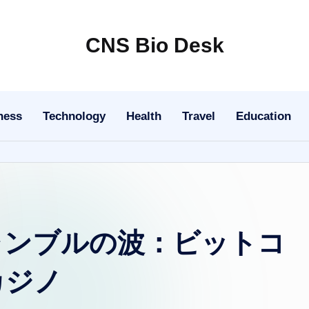
CNS Bio Desk
Bringing
Life
to
ness
Technology
Health
Travel
Education
Every
Story
ャンブルの波：ビットコ
カジノ