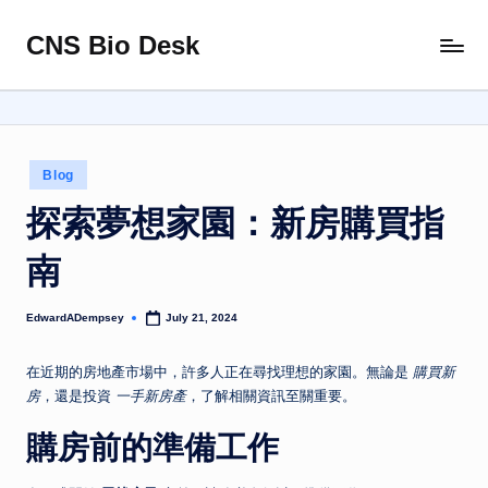
CNS Bio Desk
Skip
Bringing
to
Life
content
to
Every
Story
Posted
Blog
in
探索夢想家園：新房購買指
南
EdwardADempsey
July 21, 2024
Posted
by
在近期的房地產市場中，許多人正在尋找理想的家園。無論是
購買新
房
，還是投資
一手新房產
，了解相關資訊至關重要。
購房前的準備工作