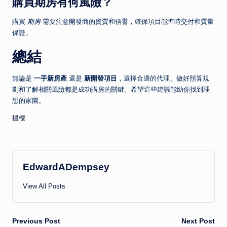
購買期房有何風險？
購買
期房
需要注意開發商的資質和信譽，確保項目能準時交付和質量
保證。
總結
無論是
一手新房產
還是
新開發項目
，選擇合適的代理、做好預算規
劃和了解相關風險都是成功購房的關鍵。希望這些建議能助你找到理
想的家園。
搵樓
EdwardADempsey
View All Posts
Post
Previous Post
Next Post