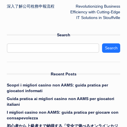
深入了解公司稅務申報流程
Revolutionizing Business
navigation
Efficiency with Cutting-Edge
IT Solutions in Stouffville
Search
Search
Recent Posts
Scopri i migliori casino non AAMS: guida pratica per
giocatori informati
Guida pratica ai migliori casino non AAMS per giocatori
italiani
I migliori casino non AAMS: guida pratica per giocare con
consapevolezza
初心者から上級者まで納得する「安全で遊べるオンラインカジ