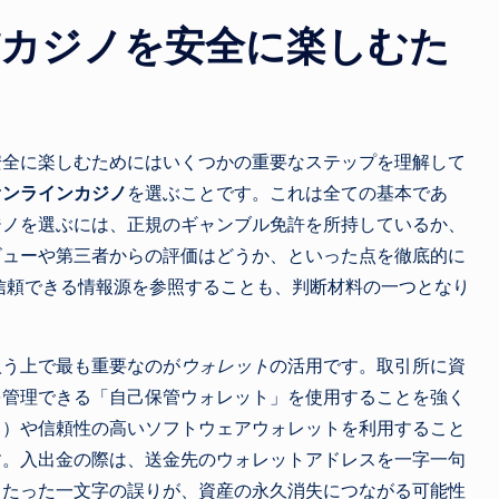
貨カジノを安全に楽しむた
安全に楽しむためにはいくつかの重要なステップを理解して
オンラインカジノ
を選ぶことです。これは全ての基本であ
ジノを選ぶには、正規のギャンブル免許を所持しているか、
ビューや第三者からの評価はどうか、といった点を徹底的に
信頼できる情報源を参照することも、判断材料の一つとなり
扱う上で最も重要なのが
ウォレット
の活用です。取引所に資
を管理できる「自己保管ウォレット」を使用することを強く
ス）や信頼性の高いソフトウェアウォレットを利用すること
す。入出金の際は、送金先のウォレットアドレスを一字一句
。たった一文字の誤りが、資産の永久消失につながる可能性