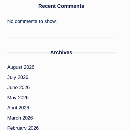
Recent Comments
No comments to show.
Archives
August 2026
July 2026
June 2026
May 2026
April 2026
March 2026
February 2026