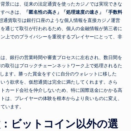
る背景には、従来の法定通貨を使ったカジノでは実現できな
目すべきは、
「匿名性の高さ」「処理速度の速さ」「手数料
想通貨取引は銀行口座のような個人情報を直接カジノ運営
スを通じて取引が行われるため、個人の金融情報が第三者に
イン上でのプライバシーを重視するプレイヤーにとって、非
金は、銀行の営業時間や審査プロセスに左右され、数日間を
貨の取引はブロックチェーンネットワーク上で処理されるた
完了します。勝った賞金をすぐに自分のウォレットに移した
という欲求を、仮想通貨は完全に満たしてくれます。さら
ットカード会社を仲介しないため、特に国際送金にかかる高
ットは、プレイヤーの体験を根本からより良いものに変え、
っています。
徴：ビットコイン以外の選