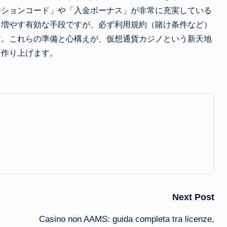
ーションコード」や「入金ボーナス」が非常に充実している
を増やす有効な手段ですが、必ず利用規約（賭け条件など）
す。これらの準備と心構えが、仮想通貨カジノという新天地
を作り上げます。
Next Post
Casino non AAMS: guida completa tra licenze,