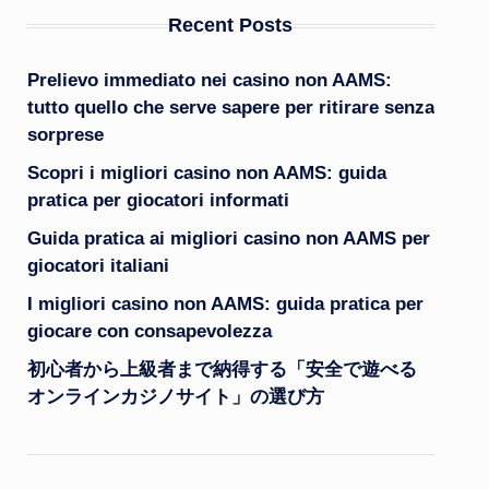
Recent Posts
Prelievo immediato nei casino non AAMS:
tutto quello che serve sapere per ritirare senza
sorprese
Scopri i migliori casino non AAMS: guida
pratica per giocatori informati
Guida pratica ai migliori casino non AAMS per
giocatori italiani
I migliori casino non AAMS: guida pratica per
giocare con consapevolezza
初心者から上級者まで納得する「安全で遊べる
オンラインカジノサイト」の選び方