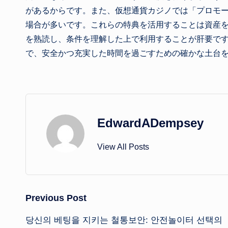
があるからです。また、仮想通貨カジノでは「プロモ
場合が多いです。これらの特典を活用することは資産
を熟読し、条件を理解した上で利用することが肝要で
で、安全かつ充実した時間を過ごすための確かな土台
EdwardADempsey
View All Posts
Post
Previous Post
당신의 베팅을 지키는 철통보안: 안전놀이터 선택의
navigation