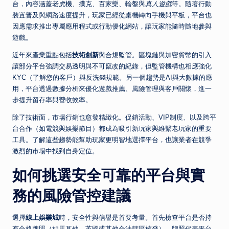
台，內容涵蓋老虎機、撲克、百家樂、輪盤與
真人遊戲
等。隨著行動
裝置普及與網路速度提升，玩家已經從桌機轉向手機與平板，平台也
因應需求推出專屬應用程式或行動優化網站，讓玩家能隨時隨地參與
遊戲。
近年來產業重點包括
技術創新
與合規監管。區塊鏈與加密貨幣的引入
讓部分平台強調交易透明與不可竄改的紀錄，但監管機構也相應強化
KYC（了解您的客戶）與反洗錢規範。另一個趨勢是AI與大數據的應
用，平台透過數據分析來優化遊戲推薦、風險管理與客戶關懷，進一
步提升留存率與營收效率。
除了技術面，市場行銷也愈發精緻化。促銷活動、VIP制度、以及跨平
台合作（如電競與娛樂節目）都成為吸引新玩家與維繫老玩家的重要
工具。了解這些趨勢能幫助玩家更明智地選擇平台，也讓業者在競爭
激烈的市場中找到自身定位。
如何挑選安全可靠的平台與實
務的風險管控建議
選擇
線上娛樂城
時，安全性與信譽是首要考量。首先檢查平台是否持
有合格牌照（如馬耳他、英國或其他合法轄區核發），牌照代表平台