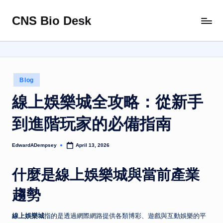
CNS Bio Desk
Skip
Bringing
to
Life
content
to
Every
Story
Posted
Blog
in
線上娛樂城全攻略：從新手
到進階玩家的必備指南
EdwardADempsey
April 13, 2026
Posted
by
什麼是
線上娛樂城
與當前產業
趨勢
線上娛樂城
指的是透過網際網路提供各類博彩、遊戲與互動娛樂的平