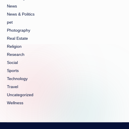
News
News & Politics
pet
Photography
Real Estate
Religion
Research
Social
Sports
Technology
Travel
Uncategorized
Wellness