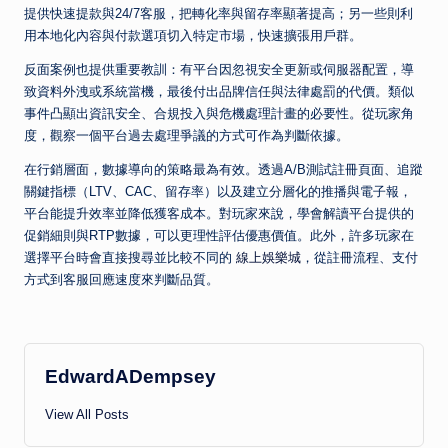
提供快速提款與24/7客服，把轉化率與留存率顯著提高；另一些則利
用本地化內容與付款選項切入特定市場，快速擴張用戶群。
反面案例也提供重要教訓：有平台因忽視安全更新或伺服器配置，導
致資料外洩或系統當機，最後付出品牌信任與法律處罰的代價。類似
事件凸顯出資訊安全、合規投入與危機處理計畫的必要性。從玩家角
度，觀察一個平台過去處理爭議的方式可作為判斷依據。
在行銷層面，數據導向的策略最為有效。透過A/B測試註冊頁面、追蹤
關鍵指標（LTV、CAC、留存率）以及建立分層化的推播與電子報，
平台能提升效率並降低獲客成本。對玩家來說，學會解讀平台提供的
促銷細則與RTP數據，可以更理性評估優惠價值。此外，許多玩家在
選擇平台時會直接搜尋並比較不同的
線上娛樂城
，從註冊流程、支付
方式到客服回應速度來判斷品質。
EdwardADempsey
View All Posts