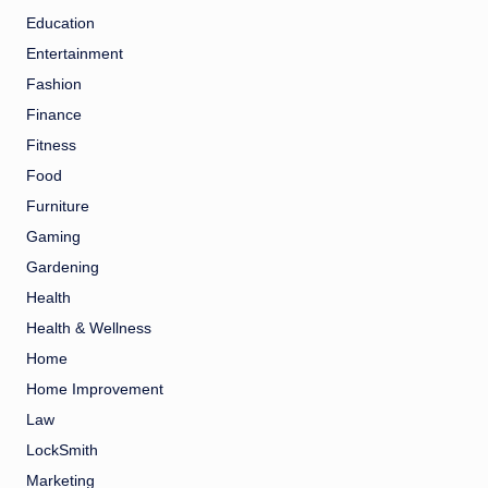
Education
Entertainment
Fashion
Finance
Fitness
Food
Furniture
Gaming
Gardening
Health
Health & Wellness
Home
Home Improvement
Law
LockSmith
Marketing