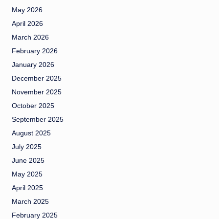
May 2026
April 2026
March 2026
February 2026
January 2026
December 2025
November 2025
October 2025
September 2025
August 2025
July 2025
June 2025
May 2025
April 2025
March 2025
February 2025