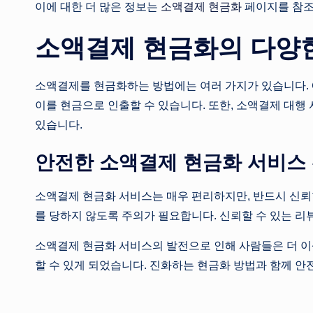
이에 대한 더 많은 정보는
소액결제 현금화
페이지를 참조
소액결제 현금화의 다양
소액결제를 현금화하는 방법에는 여러 가지가 있습니다. 
이를 현금으로 인출할 수 있습니다. 또한, 소액결제 대행
있습니다.
안전한 소액결제 현금화 서비스
소액결제 현금화 서비스는 매우 편리하지만, 반드시 신뢰
를 당하지 않도록 주의가 필요합니다. 신뢰할 수 있는 리
소액결제 현금화 서비스의 발전으로 인해 사람들은 더 이
할 수 있게 되었습니다. 진화하는 현금화 방법과 함께 