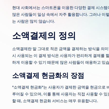
현대 사회에서는 스마트폰을 이용한 다양한 결제 시스템이
많은 사람들이 일상 속에서 자주 활용합니다. 그러나 이
는 사람은 많지 않습니다.
소액결제의 정의
소액결제란 말 그대로 적은 금액을 결제하는 방식을 의미합
시 사용되는 이 결제 방식은 사용자가 편리하게 결제를 할
하게 이용할 수 있기 때문에 많은 사람들이 애용하고 있습
소액결제 현금화의 장점
*소액결제 현금화*는 사용자가 결제한 금액을 현금으로 바
루어질 수 있으며, 이를 통해 사용자는 직접 사용할 수 있
할 때, 소액결제 현금화 서비스는 매우 유용합니다.