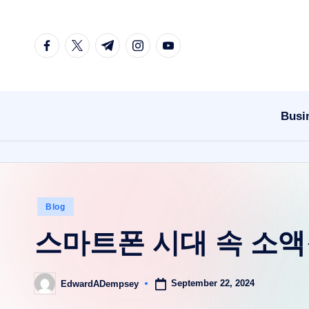
Skip
facebook.com
twitter.com
t.me
instagram.com
youtube.com
to
content
Busi
Posted
Blog
in
스마트폰 시대 속 소
September 22, 2024
EdwardADempsey
Posted
by