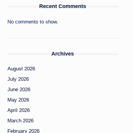
Recent Comments
No comments to show.
Archives
August 2026
July 2026
June 2026
May 2026
April 2026
March 2026
February 2026