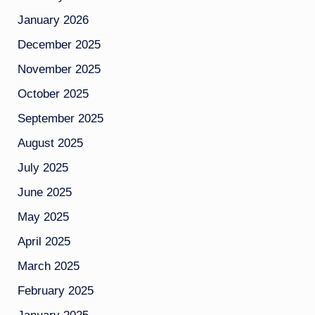
January 2026
December 2025
November 2025
October 2025
September 2025
August 2025
July 2025
June 2025
May 2025
April 2025
March 2025
February 2025