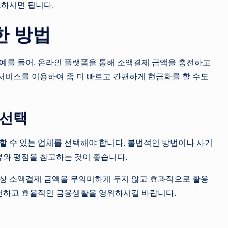
하시면 됩니다.
한 방법
예를 들어, 온라인 플랫폼을 통해 소액결제 금액을 충전하고
 서비스를 이용하여 좀 더 빠르고 간편하게 현금화를 할 수도
 선택
할 수 있는 업체를 선택해야 합니다. 불법적인 방법이나 사기
뷰와 평점을 참고하는 것이 좋습니다.
상 소액결제 금액을 무의미하게 두지 않고 효과적으로 활용
안전하고 효율적인 금융생활을 영위하시길 바랍니다.