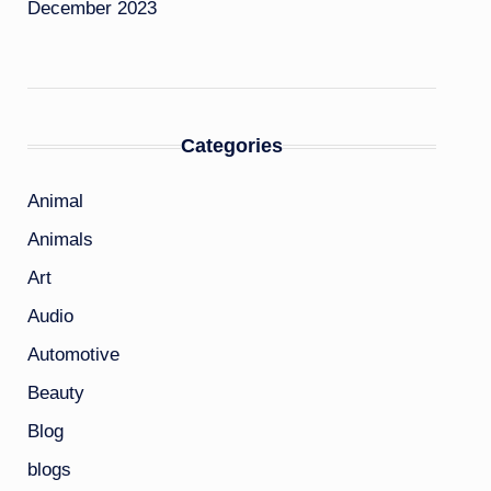
December 2023
Categories
Animal
Animals
Art
Audio
Automotive
Beauty
Blog
blogs