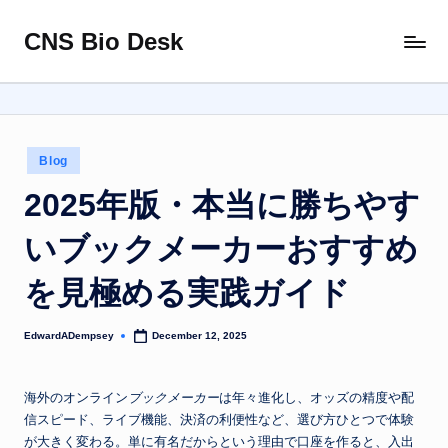
CNS Bio Desk
Skip
Bringing
to
Life
content
to
Every
Story
Posted
Blog
in
2025年版・本当に勝ちやす
いブックメーカーおすすめ
を見極める実践ガイド
EdwardADempsey
December 12, 2025
Posted
by
海外のオンライン
ブックメーカー
は年々進化し、オッズの精度や配
信スピード、ライブ機能、決済の利便性など、選び方ひとつで体験
が大きく変わる。単に有名だからという理由で口座を作ると、入出