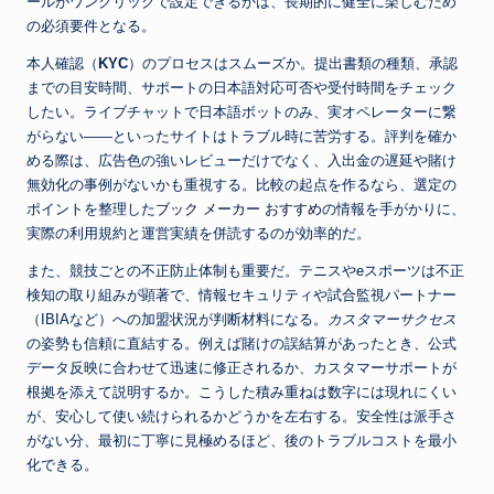
ールがワンクリックで設定できるかは、長期的に健全に楽しむため
の必須要件となる。
本人確認（
KYC
）のプロセスはスムーズか。提出書類の種類、承認
までの目安時間、サポートの日本語対応可否や受付時間をチェック
したい。ライブチャットで日本語ボットのみ、実オペレーターに繋
がらない――といったサイトはトラブル時に苦労する。評判を確か
める際は、広告色の強いレビューだけでなく、入出金の遅延や賭け
無効化の事例がないかも重視する。比較の起点を作るなら、選定の
ポイントを整理した
ブック メーカー おすすめ
の情報を手がかりに、
実際の利用規約と運営実績を併読するのが効率的だ。
また、競技ごとの不正防止体制も重要だ。テニスやeスポーツは不正
検知の取り組みが顕著で、情報セキュリティや試合監視パートナー
（IBIAなど）への加盟状況が判断材料になる。
カスタマーサクセス
の姿勢も信頼に直結する。例えば賭けの誤結算があったとき、公式
データ反映に合わせて迅速に修正されるか、カスタマーサポートが
根拠を添えて説明するか。こうした積み重ねは数字には現れにくい
が、安心して使い続けられるかどうかを左右する。安全性は派手さ
がない分、最初に丁寧に見極めるほど、後のトラブルコストを最小
化できる。