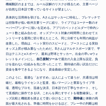
機械翻訳のままでは、ルール誤解のリスクが残るため、主要ページ
が自然な日本語で整っているサイトが望ましい。
具体的な活用例を挙げる。Aさんはサッカーに特化し、プレマッチで
は控除率が低い欧州主要リーグに絞り、ライブではコーナー数のオ
ーバー/アンダーに狙いを定める。アプリの
ベットビルダー
で枠内シ
ュート数と組み合わせ、オッズブースト対象の時間帯に合わせてエ
ントリーする運用に切り替えたところ、同じ分析でも年間の純益が
改善した。理由は、ベット実行のスピードと、ブーストによる実効
オッズ上昇が積み重なったためだ。Bさんはマルチスポーツ派で、平
日はテニスとeスポーツ、週末は野球とサッカー。出金の早いeウォ
レットをメインにし、
自己規制ツール
で週次の入金上限を設定。負
けを追わない仕組みを先に作ったことで、期待値の高い試合だけに
資金を集中できるようになり、資金曲線が安定した。
このように、最適な「おすすめ」は人によって違うが、共通項は明
確だ。厳格なライセンスと監査、低いマージンと豊富なライブ市
場、透明なプロモ、迅速な決済、日本語での丁寧なサポート、そし
て直感的に操作できるUI。これらを満たすサイトを複数確保し、オ
ッズ比較と機能差を踏まえて使い分けることで、
期待値
と体験の両
面が最大化される。準備に時間をかけるほど、プレー中の判断は軽