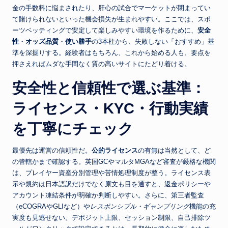
金の手数料に悩まされたり、肝心の試合でマーケットが閉まってい
て賭けられないといった機会損失が生まれやすい。ここでは、スポ
ーツベッティングで安定して楽しみやすい環境を作るために、
安全
性
・
オッズ品質
・
使い勝手
の3本柱から、失敗しない「おすすめ」基
準を深掘りする。経験者はもちろん、これから始める人も、要点を
押さえればムダな手間なく質の高いサイトにたどり着ける。
安全性と信頼性で選ぶ基準：
ライセンス・KYC・行動実績
を丁寧にチェック
最優先は運営の信頼性だ。
公的ライセンス
の有無は当然として、ど
の管轄かまで確認する。英国GCやマルタMGAなど審査が厳格な機関
は、プレイヤー資産分別管理や苦情処理制度が整う。ライセンス表
示や規約は日本語訳だけでなく原文も目を通すと、返金ポリシーや
アカウント凍結条件が明確か判断しやすい。さらに、第三者監査
（eCOGRAやGLIなど）や
レスポンシブル・ギャンブリング
機能の充
実度も見逃せない。デポジット上限、セッション制限、自己排除ツ