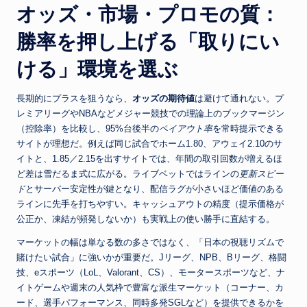
オッズ・市場・プロモの質：
勝率を押し上げる「取りにい
ける」環境を選ぶ
長期的にプラスを狙うなら、
オッズの期待値
は避けて通れない。プ
レミアリーグやNBAなどメジャー競技での理論上のブックマージン
（控除率）を比較し、95%台後半の
ペイアウト率
を常時提示できる
サイトが理想だ。例えば同じ試合でホーム1.80、アウェイ2.10のサ
イトと、1.85／2.15を出すサイトでは、年間の取引回数が増えるほ
ど差は雪だるま式に広がる。ライブベットではラインの
更新スピー
ド
とサーバー安定性が鍵となり、配信ラグが小さいほど価値のある
ラインに先手を打ちやすい。キャッシュアウトの精度（提示価格が
公正か、凍結が頻発しないか）も実戦上の使い勝手に直結する。
マーケットの幅は単なる数の多さではなく、「日本の視聴リズムで
賭けたい試合」に強いかが重要だ。Jリーグ、NPB、Bリーグ、格闘
技、eスポーツ（LoL、Valorant、CS）、モータースポーツなど、ナ
イトゲームや週末の人気枠で豊富な派生マーケット（コーナー、カ
ード、選手パフォーマンス、同時多発SGLなど）を提供できるかを