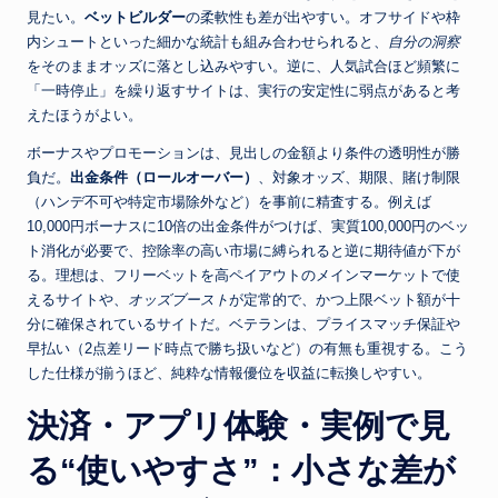
見たい。
ベットビルダー
の柔軟性も差が出やすい。オフサイドや枠
内シュートといった細かな統計も組み合わせられると、
自分の洞察
をそのままオッズに落とし込みやすい。逆に、人気試合ほど頻繁に
「一時停止」を繰り返すサイトは、実行の安定性に弱点があると考
えたほうがよい。
ボーナスやプロモーションは、見出しの金額より条件の透明性が勝
負だ。
出金条件（ロールオーバー）
、対象オッズ、期限、賭け制限
（ハンデ不可や特定市場除外など）を事前に精査する。例えば
10,000円ボーナスに10倍の出金条件がつけば、実質100,000円のベッ
ト消化が必要で、控除率の高い市場に縛られると逆に期待値が下が
る。理想は、フリーベットを高ペイアウトのメインマーケットで使
えるサイトや、
オッズブースト
が定常的で、かつ上限ベット額が十
分に確保されているサイトだ。ベテランは、プライスマッチ保証や
早払い（2点差リード時点で勝ち扱いなど）の有無も重視する。こう
した仕様が揃うほど、純粋な情報優位を収益に転換しやすい。
決済・アプリ体験・実例で見
る“使いやすさ”：小さな差が