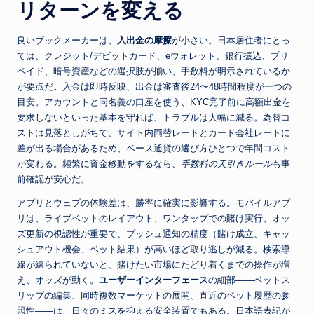
リターンを変える
良いブックメーカーは、
入出金の摩擦
が小さい。日本居住者にとっ
ては、クレジット/デビットカード、eウォレット、銀行振込、プリ
ペイド、暗号資産などの選択肢が揃い、手数料が明示されているか
が要点だ。入金は即時反映、出金は審査後24〜48時間程度が一つの
目安。アカウントと同名義の口座を使う、KYC完了前に高額出金を
要求しないといった基本を守れば、トラブルは大幅に減る。為替コ
ストは見落としがちで、サイト内両替レートとカード会社レートに
差が出る場合があるため、ベース通貨の選び方ひとつで年間コスト
が変わる。頻繁に資金移動をするなら、
手数料の天引きルール
も事
前確認が安心だ。
アプリとウェブの体験差は、勝率に確実に影響する。モバイルアプ
リは、ライブベットのレイアウト、ワンタップでの賭け実行、オッ
ズ更新の視認性が重要で、プッシュ通知の精度（賭け成立、キャッ
シュアウト機会、ベット結果）が高いほど取り逃しが減る。検索導
線が練られていないと、賭けたい市場にたどり着くまでの操作が増
え、オッズが動く。
ユーザーインターフェース
の細部――ベットス
リップの編集、同時複数マーケットの展開、直近のベット履歴の参
照性――は、日々のミスを抑える安全装置でもある。日本語表記が