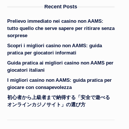
Recent Posts
Prelievo immediato nei casino non AAMS:
tutto quello che serve sapere per ritirare senza
sorprese
Scopri i migliori casino non AAMS: guida
pratica per giocatori informati
Guida pratica ai migliori casino non AAMS per
giocatori italiani
I migliori casino non AAMS: guida pratica per
giocare con consapevolezza
初心者から上級者まで納得する「安全で遊べる
オンラインカジノサイト」の選び方