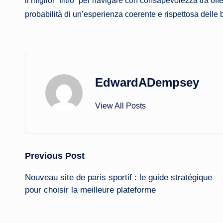
il miglior “filtro” per navigare con consapevolezza tra of
probabilità di un’esperienza coerente e rispettosa delle 
EdwardADempsey
View All Posts
Post
Previous Post
Nouveau site de paris sportif : le guide stratégique
navigation
pour choisir la meilleure plateforme