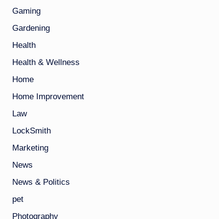
Gaming
Gardening
Health
Health & Wellness
Home
Home Improvement
Law
LockSmith
Marketing
News
News & Politics
pet
Photography