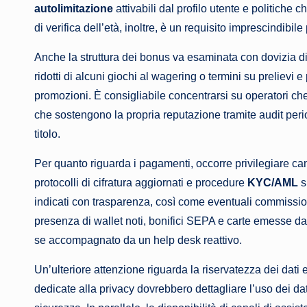
autolimitazione
attivabili dal profilo utente e politiche 
di verifica dell’età, inoltre, è un requisito imprescindibil
Anche la struttura dei bonus va esaminata con dovizia di 
ridotti di alcuni giochi al wagering o termini su preliev
promozioni. È consigliabile concentrarsi su operatori ch
che sostengono la propria reputazione tramite audit per
titolo.
Per quanto riguarda i pagamenti, occorre privilegiare cana
protocolli di cifratura aggiornati e procedure
KYC/AML
s
indicati con trasparenza, così come eventuali commission
presenza di wallet noti, bonifici SEPA e carte emesse da c
se accompagnato da un help desk reattivo.
Un’ulteriore attenzione riguarda la riservatezza dei dati 
dedicate alla privacy dovrebbero dettagliare l’uso dei dati,