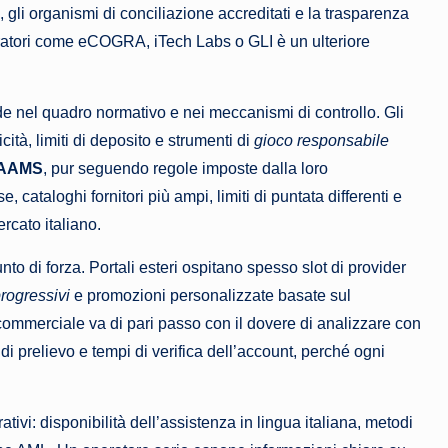
, gli organismi di conciliazione accreditati e la trasparenza
boratori come eCOGRA, iTech Labs o GLI è un ulteriore
ede nel quadro normativo e nei meccanismi di controllo. Gli
cità, limiti di deposito e strumenti di
gioco responsabile
n AAMS
, pur seguendo regole imposte dalla loro
cataloghi fornitori più ampi, limiti di puntata differenti e
cato italiano.
unto di forza. Portali esteri ospitano spesso slot di provider
rogressivi
e promozioni personalizzate basate sul
commerciale va di pari passo con il dovere di analizzare con
i di prelievo e tempi di verifica dell’account, perché ogni
tivi: disponibilità dell’assistenza in lingua italiana, metodi