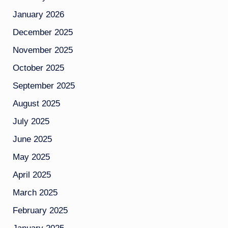
January 2026
December 2025
November 2025
October 2025
September 2025
August 2025
July 2025
June 2025
May 2025
April 2025
March 2025
February 2025