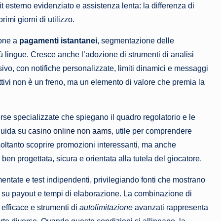
esterno evidenziato e assistenza lenta: la differenza di
imi giorni di utilizzo.
ione a
pagamenti istantanei
, segmentazione delle
ù lingue. Cresce anche l’adozione di strumenti di analisi
ivo, con notifiche personalizzate, limiti dinamici e messaggi
roattivi non è un freno, ma un elemento di valore che premia la
orse specializzate che spiegano il quadro regolatorio e le
 guida su
casino online non aams
, utile per comprendere
è soltanto scoprire promozioni interessanti, ma anche
 progettata, sicura e orientata alla tutela del giocatore.
ntate e test indipendenti, privilegiando fonti che mostrano
 su payout e tempi di elaborazione. La combinazione di
 efficace e strumenti di
autolimitazione
avanzati rappresenta