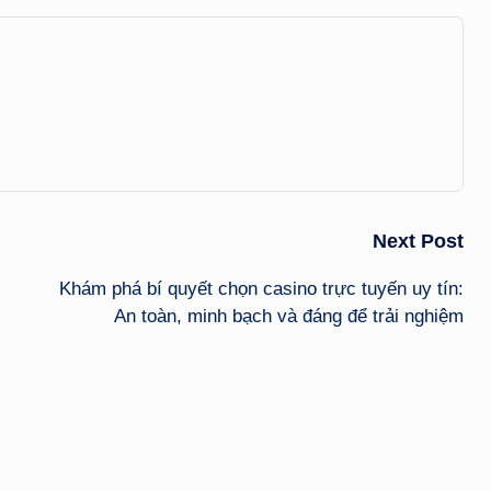
Next Post
Khám phá bí quyết chọn casino trực tuyến uy tín:
An toàn, minh bạch và đáng để trải nghiệm