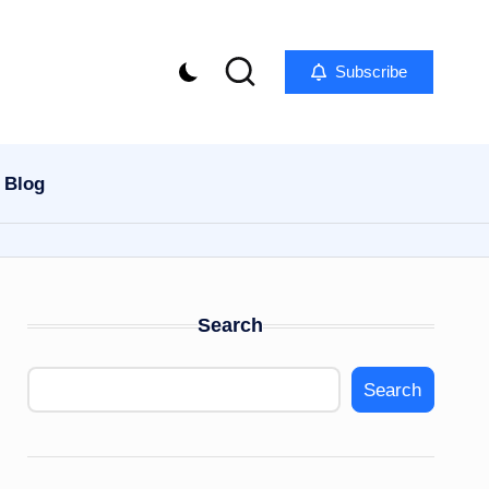
Subscribe
Blog
Search
Search