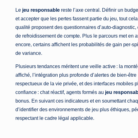
Le
jeu responsable
reste l’axe central. Définir un budge
et accepter que les pertes fassent partie du jeu, tout ce
qualité proposent des questionnaires d’auto-diagnostic,
de refroidissement de compte. Plus le parcours met en av
encore, certains affichent les probabilités de gain per-s
de variance.
Plusieurs tendances méritent une veille active : la mo
affiché, l’intégration plus profonde d’alertes de bien-ê
respectueux de la vie privée, et des interfaces mobiles
confiance : chat réactif, agents formés au
jeu responsab
bonus. En suivant ces indicateurs et en soumettant chaq
d’identifier des environnements de jeu plus éthiques, pé
respectant le cadre légal applicable.