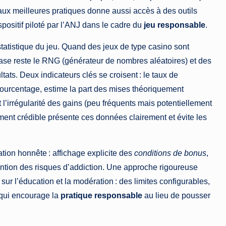
ux meilleures pratiques donne aussi accès à des outils
ispositif piloté par l’ANJ dans le cadre du
jeu responsable
.
 statistique du jeu. Quand des jeux de type casino sont
 base reste le RNG (générateur de nombres aléatoires) et des
ltats. Deux indicateurs clés se croisent : le taux de
n pourcentage, estime la part des mises théoriquement
rit l’irrégularité des gains (peu fréquents mais potentiellement
ent crédible présente ces données clairement et évite les
ation honnête : affichage explicite des
conditions de bonus
,
vention des risques d’addiction. Une approche rigoureuse
 sur l’éducation et la modération : des limites configurables,
 qui encourage la
pratique responsable
au lieu de pousser