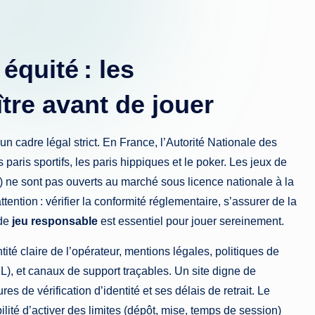
équité : les
re avant de jouer
un cadre légal strict. En France, l’Autorité Nationale des
 paris sportifs, les paris hippiques et le poker. Les jeux de
.) ne sont pas ouverts au marché sous licence nationale à la
tention : vérifier la conformité réglementaire, s’assurer de la
 de
jeu responsable
est essentiel pour jouer sereinement.
ité claire de l’opérateur, mentions légales, politiques de
ML), et canaux de support traçables. Un site digne de
es de vérification d’identité et ses délais de retrait. Le
bilité d’activer des limites (dépôt, mise, temps de session)