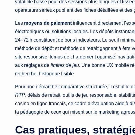
volatilité basse pour des sessions plus longues et lissée
opérateurs sérieux publient des fiches détaillées et des
Les
moyens de paiement
influencent directement l’expé
électroniques ou solutions locales. Les dépôts instantan
24–72 h constituent de bons indicateurs. Le seuil minimal
méthode de dépôt et méthode de retrait gagnent à être véri
site responsive, temps de chargement optimisé, navigati
aux réglages de
limites de jeu
. Une bonne UX mobile rédui
recherche, historique lisible.
Pour une démarche comparative structurée, il est utile d
RTP
, délais de retrait, outils de jeu responsable, stabil
casino en ligne francais
, ce cadre d’évaluation aide à di
la pédagogie de ceux qui misent sur le marketing agressi
Cas pratiques, stratég