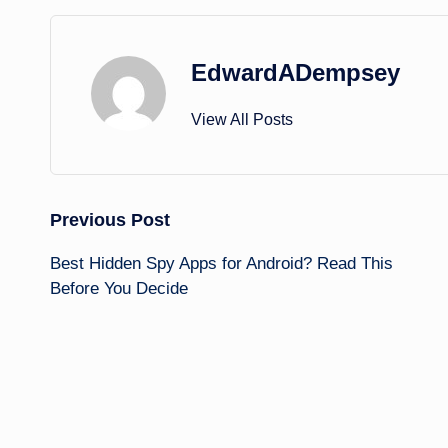
EdwardADempsey
View All Posts
Post
Previous Post
Best Hidden Spy Apps for Android? Read This
navigation
Before You Decide