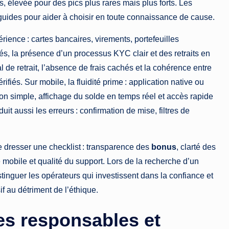
s, élevée pour des pics plus rares mais plus forts. Les
 guides pour aider à choisir en toute connaissance de cause.
rience : cartes bancaires, virements, portefeuilles
és, la présence d’un processus KYC clair et des retraits en
 de retrait, l’absence de frais cachés et la cohérence entre
fiés. Sur mobile, la fluidité prime : application native ou
on simple, affichage du solde en temps réel et accès rapide
t aussi les erreurs : confirmation de mise, filtres de
e dresser une checklist : transparence des
bonus
, clarté des
ité mobile et qualité du support. Lors de la recherche d’un
stinguer les opérateurs qui investissent dans la confiance et
f au détriment de l’éthique.
ies responsables et