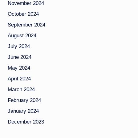
November 2024
October 2024
September 2024
August 2024
July 2024
June 2024
May 2024
April 2024
March 2024
February 2024
January 2024
December 2023