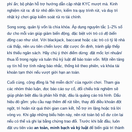
phí ẩn; bộ phận hỗ trợ hướng dẫn cập nhật KYC mượt mà. Kinh
nghiệm rút ra: đi từ nhỏ đến lớn, kiểm tra quy trình rút, và duy trì
nhật ký chơi giúp kiểm soát rủi ro tài chính.
Song song, quản lý vốn là chìa khóa. Áp dụng nguyên tắc 1–2% số
dư cho mỗi ván giúp giảm biến động, đặc biệt với trò có
độ biến
động cao
như slot. Với blackjack, baccarat hoặc các trò có tỷ lệ nhà
cái thấp, nên ưu tiên chiến lược đặt cược ổn định, tránh gấp thếp
khi thiếu ngân sách. Hãy chú ý thời điểm dừng: đặt mốc lợi nhuận/
thua lỗ trong ngày và tuân thủ kỷ luật để bảo toàn vốn. Một nền tảng
uy tín hỗ trợ tính năng báo nhắc, thống kê theo phiên, và khóa tài
khoản tạm thời nếu vượt giới hạn an toàn.
Cuối cùng, cộng đồng là “hệ miễn dịch” của người chơi. Tham gia
các nhóm thảo luận, đọc báo cáo sự cố, đối chiếu trải nghiệm sẽ
giúp phân biệt đâu là phản hồi thật, đâu là quảng cáo trá hình. Dấu
hiệu đỏ gồm: yêu cầu nạp thêm để rút tiền, thay đổi điều khoản đột
ngột, trì hoãn rút quá thời gian cam kết, hỗ trợ im lặng hoặc trả lời
vòng vo. Khi gặp những biểu hiện này, nên rút toàn bộ số dư còn lại
nếu có thể và ghi lại bằng chứng trao đổi. Trước khi bắt đầu, luôn
đặt ưu tiên vào
an toàn, minh bạch và kỷ luật
để biến giải trí thành