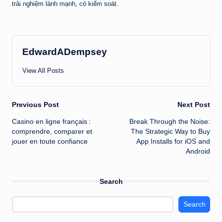
trải nghiệm lành mạnh, có kiểm soát.
EdwardADempsey
View All Posts
Post
Previous Post
Next Post
Casino en ligne français :
Break Through the Noise:
navigation
comprendre, comparer et
The Strategic Way to Buy
jouer en toute confiance
App Installs for iOS and
Android
Search
Search