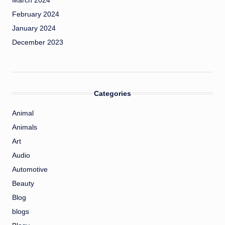
March 2024
February 2024
January 2024
December 2023
Categories
Animal
Animals
Art
Audio
Automotive
Beauty
Blog
blogs