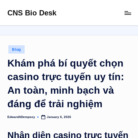
CNS Bio Desk
Skip
Bringing
to
Life
content
to
Every
Story
Posted
Blog
in
Khám phá bí quyết chọn
casino trực tuyến uy tín:
An toàn, minh bạch và
đáng để trải nghiệm
EdwardADempsey
January 6, 2026
Posted
by
Nhận diện casino trực tuyến