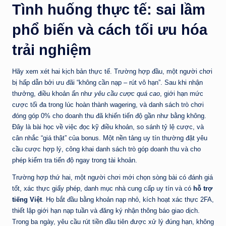
Tình huống thực tế: sai lầm
phổ biến và cách tối ưu hóa
trải nghiệm
Hãy xem xét hai kịch bản thực tế. Trường hợp đầu, một người chơi
bị hấp dẫn bởi ưu đãi “không cần nạp – rút vô hạn”. Sau khi nhận
thưởng, điều khoản ẩn như
yêu cầu cược quá cao
, giới hạn mức
cược tối đa trong lúc hoàn thành wagering, và danh sách trò chơi
đóng góp 0% cho doanh thu đã khiến tiến độ gần như bằng không.
Đây là bài học về việc đọc kỹ điều khoản, so sánh tỷ lệ cược, và
cân nhắc “giá thật” của bonus. Một nền tảng uy tín thường đặt yêu
cầu cược hợp lý, công khai danh sách trò góp doanh thu và cho
phép kiểm tra tiến độ ngay trong tài khoản.
Trường hợp thứ hai, một người chơi mới chọn sòng bài có đánh giá
tốt, xác thực giấy phép, danh mục nhà cung cấp uy tín và có
hỗ trợ
tiếng Việt
. Họ bắt đầu bằng khoản nạp nhỏ, kích hoạt xác thực 2FA,
thiết lập giới hạn nạp tuần và đăng ký nhận thông báo giao dịch.
Trong ba ngày, yêu cầu rút tiền đầu tiên được xử lý đúng hạn, không