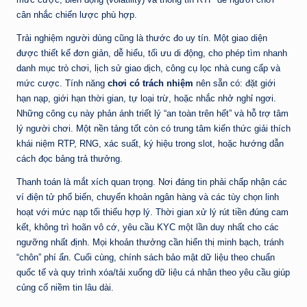
cân nhắc chiến lược phù hợp.
Trải nghiệm người dùng cũng là thước đo uy tín. Một giao diện
được thiết kế đơn giản, dễ hiểu, tối ưu di động, cho phép tìm nhanh
danh mục trò chơi, lịch sử giao dịch, công cụ lọc nhà cung cấp và
mức cược. Tính năng
chơi có trách nhiệm
nên sẵn có: đặt giới
hạn nạp, giới hạn thời gian, tự loại trừ, hoặc nhắc nhở nghỉ ngơi.
Những công cụ này phản ánh triết lý “an toàn trên hết” và hỗ trợ tâm
lý người chơi. Một nền tảng tốt còn có trung tâm kiến thức giải thích
khái niệm RTP, RNG, xác suất, ký hiệu trong slot, hoặc hướng dẫn
cách đọc bảng trả thưởng.
Thanh toán là mắt xích quan trọng. Nơi đáng tin phải chấp nhận các
ví điện tử phổ biến, chuyển khoản ngân hàng và các tùy chọn linh
hoạt với mức nạp tối thiểu hợp lý. Thời gian xử lý rút tiền đúng cam
kết, không trì hoãn vô cớ, yêu cầu KYC một lần duy nhất cho các
ngưỡng nhất định. Mọi khoản thưởng cần hiển thị minh bạch, tránh
“chôn” phí ẩn. Cuối cùng, chính sách bảo mật dữ liệu theo chuẩn
quốc tế và quy trình xóa/tải xuống dữ liệu cá nhân theo yêu cầu giúp
củng cố niềm tin lâu dài.