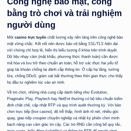
Công nghệ bảo mật, công
bằng trò chơi và trải nghiệm
người dùng
Một
casino trực tuyến
chất lượng xây nền tảng trên công nghệ bảo
mật vững chắc. Kết nối nên được bảo vệ bằng
SSL/TLS hiện đại
với chứng chỉ hợp lệ, hiển thị biểu tượng ổ khóa trên trình duyệt.
Dữ liệu nhạy cảm (mật khẩu, phương thức thanh toán) cần được
mã hóa và lưu trữ theo chuẩn an toàn; hỗ trợ
xác thực hai yếu tố
giúp tài khoản chống lại đánh cắp thông tin. Ở cấp hạ tầng, tường
lửa, chống DDoS, giám sát bất thường theo thời gian thực cho thấy
họ đầu tư nghiêm túc vào an ninh.
Về trò chơi, những nhà cung cấp danh tiếng như Evolution,
Pragmatic Play, Playtech hay NetEnt thường có bộ tiêu chuẩn kiểm
định chặt chẽ, cập nhật RTP và quy trình audit thường kỳ. Với bàn
chơi trực tiếp (live casino), độ trễ thấp, hình ảnh rõ nét, nhiều góc
quay, giao tiếp croupier chuyên nghiệp và nhật ký phiên chơi minh
bạch nâng cao cảm giác tin cậy. Các trò RNG cần công bố quy tắc,
mức cược, biến động (volatility) và thông tin RTP để người chơi