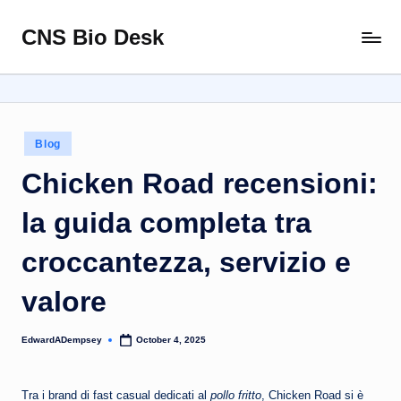
CNS Bio Desk
Skip
Bringing
to
Life
content
to
Every
Story
Posted
Blog
in
Chicken Road recensioni:
la guida completa tra
croccantezza, servizio e
valore
EdwardADempsey
October 4, 2025
Posted
by
Tra i brand di fast casual dedicati al
pollo fritto
, Chicken Road si è