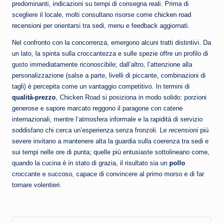
predominanti, indicazioni su tempi di consegna reali. Prima di
scegliere il locale, molti consultano risorse come
chicken road
recensioni
per orientarsi tra sedi, menu e feedback aggiornati.
Nel confronto con la concorrenza, emergono alcuni tratti distintivi. Da
un lato, la spinta sulla croccantezza e sulle spezie offre un profilo di
gusto immediatamente riconoscibile; dall’altro, l’attenzione alla
personalizzazione (salse a parte, livelli di piccante, combinazioni di
tagli) è percepita come un vantaggio competitivo. In termini di
qualità-prezzo
, Chicken Road si posiziona in modo solido: porzioni
generose e sapore marcato reggono il paragone con catene
internazionali, mentre l’atmosfera informale e la rapidità di servizio
soddisfano chi cerca un’esperienza senza fronzoli. Le
recensioni
più
severe invitano a mantenere alta la guardia sulla coerenza tra sedi e
sui tempi nelle ore di punta; quelle più entusiaste sottolineano come,
quando la cucina è in stato di grazia, il risultato sia un
pollo
croccante e succoso, capace di convincere al primo morso e di far
tornare volentieri.