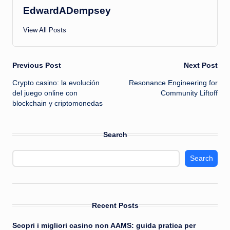
EdwardADempsey
View All Posts
Post
Previous Post
Next Post
Crypto casino: la evolución
Resonance Engineering for
navigation
del juego online con
Community Liftoff
blockchain y criptomonedas
Search
Search
Recent Posts
Scopri i migliori casino non AAMS: guida pratica per