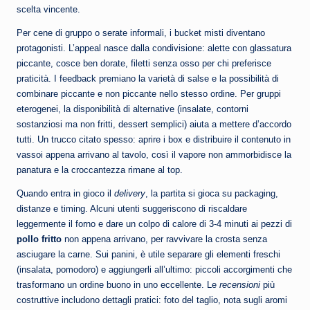
scelta vincente.
Per cene di gruppo o serate informali, i bucket misti diventano
protagonisti. L’appeal nasce dalla condivisione: alette con glassatura
piccante, cosce ben dorate, filetti senza osso per chi preferisce
praticità. I feedback premiano la varietà di salse e la possibilità di
combinare piccante e non piccante nello stesso ordine. Per gruppi
eterogenei, la disponibilità di alternative (insalate, contorni
sostanziosi ma non fritti, dessert semplici) aiuta a mettere d’accordo
tutti. Un trucco citato spesso: aprire i box e distribuire il contenuto in
vassoi appena arrivano al tavolo, così il vapore non ammorbidisce la
panatura e la croccantezza rimane al top.
Quando entra in gioco il
delivery
, la partita si gioca su packaging,
distanze e timing. Alcuni utenti suggeriscono di riscaldare
leggermente il forno e dare un colpo di calore di 3-4 minuti ai pezzi di
pollo fritto
non appena arrivano, per ravvivare la crosta senza
asciugare la carne. Sui panini, è utile separare gli elementi freschi
(insalata, pomodoro) e aggiungerli all’ultimo: piccoli accorgimenti che
trasformano un ordine buono in uno eccellente. Le
recensioni
più
costruttive includono dettagli pratici: foto del taglio, nota sugli aromi