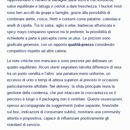
salse equilibrate e lattuga o cetrioli a dare freschezza. I bucket misti
sono ben accolti da gruppi e famiglie, grazie alla possibilità di
combinare alette, cosce, filetti e contorni come patatine, coleslaw e
anelli di cipolla. Tra le salse, aglio e erbe, barbecue affumicata e
spicy mayo compaiono spesso tra le preferite; la possibilità di
richiederle a parte è percepita come un plus. Le porzioni sono
giudicate generose, con un rapporto
qualità-prezzo
considerato
competitivo rispetto ad altre catene.
Le note critiche non mancano e sono preziose per delineare un
quadro equilibrato. Alcuni utenti segnalano talvolta differenze di resa
tra un punto vendita e l’altro: una panatura meno uniforme, un
eccesso di unto o tempi di attesa superiori al previsto in occasioni
particolarmente affollate. Nel
delivery
, la sfida principale resta la
gestione della condensa, che può intaccare la croccantezza se il
percorso è lungo o il packaging non è ventilato. Queste osservazioni,
spesso accompagnate da suggerimenti (salse separate, finestrelle
sul box, indicazioni di consumare subito), mostrano una community
attenta e propositiva, capace di influenzare positivamente gli
standard di servizio.