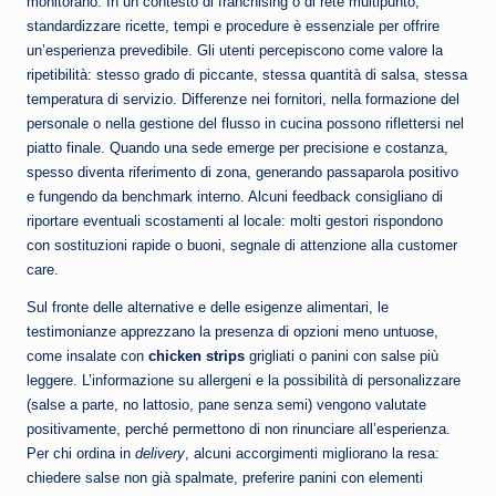
monitorano. In un contesto di franchising o di rete multipunto,
standardizzare ricette, tempi e procedure è essenziale per offrire
un’esperienza prevedibile. Gli utenti percepiscono come valore la
ripetibilità: stesso grado di piccante, stessa quantità di salsa, stessa
temperatura di servizio. Differenze nei fornitori, nella formazione del
personale o nella gestione del flusso in cucina possono riflettersi nel
piatto finale. Quando una sede emerge per precisione e costanza,
spesso diventa riferimento di zona, generando passaparola positivo
e fungendo da benchmark interno. Alcuni feedback consigliano di
riportare eventuali scostamenti al locale: molti gestori rispondono
con sostituzioni rapide o buoni, segnale di attenzione alla customer
care.
Sul fronte delle alternative e delle esigenze alimentari, le
testimonianze apprezzano la presenza di opzioni meno untuose,
come insalate con
chicken strips
grigliati o panini con salse più
leggere. L’informazione su allergeni e la possibilità di personalizzare
(salse a parte, no lattosio, pane senza semi) vengono valutate
positivamente, perché permettono di non rinunciare all’esperienza.
Per chi ordina in
delivery
, alcuni accorgimenti migliorano la resa:
chiedere salse non già spalmate, preferire panini con elementi