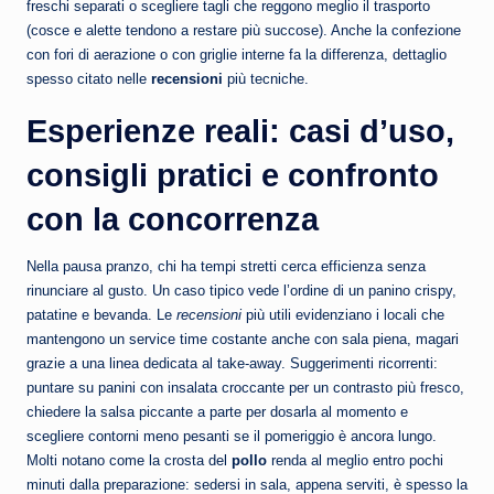
freschi separati o scegliere tagli che reggono meglio il trasporto
(cosce e alette tendono a restare più succose). Anche la confezione
con fori di aerazione o con griglie interne fa la differenza, dettaglio
spesso citato nelle
recensioni
più tecniche.
Esperienze reali: casi d’uso,
consigli pratici e confronto
con la concorrenza
Nella pausa pranzo, chi ha tempi stretti cerca efficienza senza
rinunciare al gusto. Un caso tipico vede l’ordine di un panino crispy,
patatine e bevanda. Le
recensioni
più utili evidenziano i locali che
mantengono un service time costante anche con sala piena, magari
grazie a una linea dedicata al take-away. Suggerimenti ricorrenti:
puntare su panini con insalata croccante per un contrasto più fresco,
chiedere la salsa piccante a parte per dosarla al momento e
scegliere contorni meno pesanti se il pomeriggio è ancora lungo.
Molti notano come la crosta del
pollo
renda al meglio entro pochi
minuti dalla preparazione: sedersi in sala, appena serviti, è spesso la