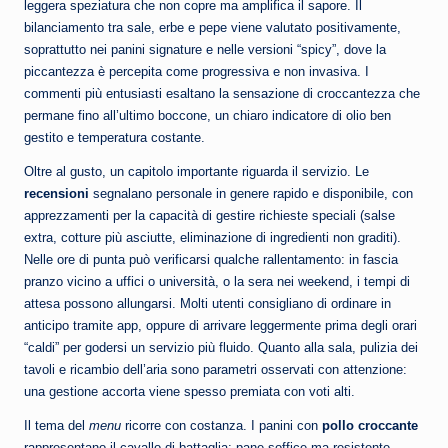
leggera speziatura che non copre ma amplifica il sapore. Il
bilanciamento tra sale, erbe e pepe viene valutato positivamente,
soprattutto nei panini signature e nelle versioni “spicy”, dove la
piccantezza è percepita come progressiva e non invasiva. I
commenti più entusiasti esaltano la sensazione di croccantezza che
permane fino all’ultimo boccone, un chiaro indicatore di olio ben
gestito e temperatura costante.
Oltre al gusto, un capitolo importante riguarda il servizio. Le
recensioni
segnalano personale in genere rapido e disponibile, con
apprezzamenti per la capacità di gestire richieste speciali (salse
extra, cotture più asciutte, eliminazione di ingredienti non graditi).
Nelle ore di punta può verificarsi qualche rallentamento: in fascia
pranzo vicino a uffici o università, o la sera nei weekend, i tempi di
attesa possono allungarsi. Molti utenti consigliano di ordinare in
anticipo tramite app, oppure di arrivare leggermente prima degli orari
“caldi” per godersi un servizio più fluido. Quanto alla sala, pulizia dei
tavoli e ricambio dell’aria sono parametri osservati con attenzione:
una gestione accorta viene spesso premiata con voti alti.
Il tema del
menu
ricorre con costanza. I panini con
pollo croccante
rappresentano il cavallo di battaglia: pane soffice ma resistente,