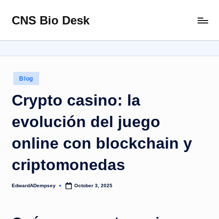
CNS Bio Desk
Skip
Bringing
to
Life
content
to
Every
Story
Posted
Blog
in
Crypto casino: la
evolución del juego
online con blockchain y
criptomonedas
EdwardADempsey
October 3, 2025
Posted
by