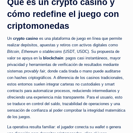
Qué es un crypto casino y
cómo redefine el juego con
criptomonedas
Un
crypto casino
es una plataforma de juego en línea que permite
realizar depósitos, apuestas y retiros con activos digitales como
Bitcoin
,
Ethereum
o
stablecoins
(USDT, USDC). Su propuesta de
valor se apoya en la
blockchain
: pagos casi instantáneos, mayor
privacidad y herramientas de verificación de resultados mediante
sistemas
provably fair
, donde cada tirada o mano puede auditarse
con hashes criptográficos. A diferencia de los casinos tradicionales,
estos entornos suelen integrar carteras no custodiales y smart
contracts para automatizar procesos, reduciendo intermediarios y
ofreciendo una experiencia más transparente. Para el usuario, esto
se traduce en control del saldo, trazabilidad de operaciones y una
sensación de confianza al poder comprobar la integridad matemática
de los juegos.
La operativa resulta familiar: el jugador conecta su
wallet
o genera