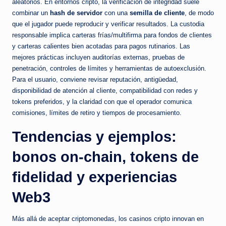
aleatorios. En entornos cripto, la verificación de integridad suele
combinar un
hash de servidor
con una
semilla de cliente
, de modo
que el jugador puede reproducir y verificar resultados. La custodia
responsable implica carteras frías/multifirma para fondos de clientes
y carteras calientes bien acotadas para pagos rutinarios. Las
mejores prácticas incluyen auditorías externas, pruebas de
penetración, controles de límites y herramientas de autoexclusión.
Para el usuario, conviene revisar reputación, antigüedad,
disponibilidad de atención al cliente, compatibilidad con redes y
tokens preferidos, y la claridad con que el operador comunica
comisiones, límites de retiro y tiempos de procesamiento.
Tendencias y ejemplos:
bonos on-chain, tokens de
fidelidad y experiencias
Web3
Más allá de aceptar criptomonedas, los casinos cripto innovan en