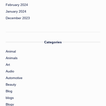
February 2024
January 2024
December 2023
Categories
Animal
Animals
Art
Audio
Automotive
Beauty
Blog
blogs
Blogv