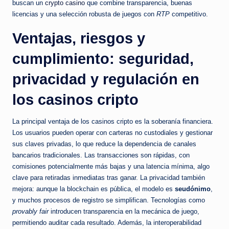
buscan un
crypto casino
que combine transparencia, buenas
licencias y una selección robusta de juegos con
RTP
competitivo.
Ventajas, riesgos y
cumplimiento: seguridad,
privacidad y regulación en
los casinos cripto
La principal ventaja de los casinos cripto es la soberanía financiera.
Los usuarios pueden operar con carteras no custodiales y gestionar
sus claves privadas, lo que reduce la dependencia de canales
bancarios tradicionales. Las transacciones son rápidas, con
comisiones potencialmente más bajas y una latencia mínima, algo
clave para retiradas inmediatas tras ganar. La privacidad también
mejora: aunque la blockchain es pública, el modelo es
seudónimo
,
y muchos procesos de registro se simplifican. Tecnologías como
provably fair
introducen transparencia en la mecánica de juego,
permitiendo auditar cada resultado. Además, la interoperabilidad