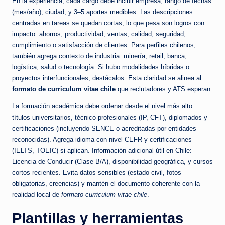
En la experiencia, cada cargo debe incluir empresa, rango de fechas
(mes/año), ciudad, y 3–5 aportes medibles. Las descripciones
centradas en tareas se quedan cortas; lo que pesa son logros con
impacto: ahorros, productividad, ventas, calidad, seguridad,
cumplimiento o satisfacción de clientes. Para perfiles chilenos,
también agrega contexto de industria: minería, retail, banca,
logística, salud o tecnología. Si hubo modalidades híbridas o
proyectos interfuncionales, destácalos. Esta claridad se alinea al
formato de curriculum vitae chile
que reclutadores y ATS esperan.
La formación académica debe ordenar desde el nivel más alto:
títulos universitarios, técnico-profesionales (IP, CFT), diplomados y
certificaciones (incluyendo SENCE o acreditadas por entidades
reconocidas). Agrega idioma con nivel CEFR y certificaciones
(IELTS, TOEIC) si aplican. Información adicional útil en Chile:
Licencia de Conducir (Clase B/A), disponibilidad geográfica, y cursos
cortos recientes. Evita datos sensibles (estado civil, fotos
obligatorias, creencias) y mantén el documento coherente con la
realidad local de
formato curriculum vitae chile
.
Plantillas y herramientas