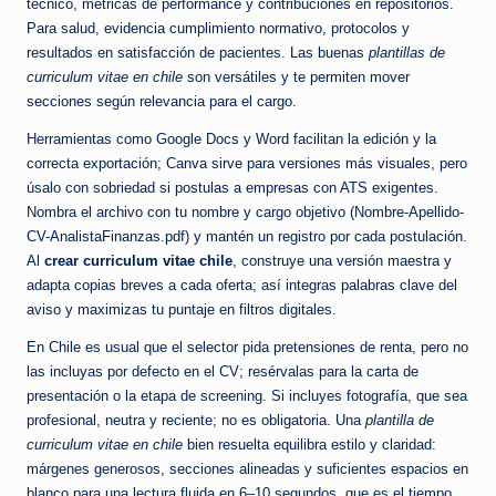
técnico, métricas de performance y contribuciones en repositorios.
Para salud, evidencia cumplimiento normativo, protocolos y
resultados en satisfacción de pacientes. Las buenas
plantillas de
curriculum vitae en chile
son versátiles y te permiten mover
secciones según relevancia para el cargo.
Herramientas como Google Docs y Word facilitan la edición y la
correcta exportación; Canva sirve para versiones más visuales, pero
úsalo con sobriedad si postulas a empresas con ATS exigentes.
Nombra el archivo con tu nombre y cargo objetivo (Nombre-Apellido-
CV-AnalistaFinanzas.pdf) y mantén un registro por cada postulación.
Al
crear curriculum vitae chile
, construye una versión maestra y
adapta copias breves a cada oferta; así integras palabras clave del
aviso y maximizas tu puntaje en filtros digitales.
En Chile es usual que el selector pida pretensiones de renta, pero no
las incluyas por defecto en el CV; resérvalas para la carta de
presentación o la etapa de screening. Si incluyes fotografía, que sea
profesional, neutra y reciente; no es obligatoria. Una
plantilla de
curriculum vitae en chile
bien resuelta equilibra estilo y claridad:
márgenes generosos, secciones alineadas y suficientes espacios en
blanco para una lectura fluida en 6–10 segundos, que es el tiempo