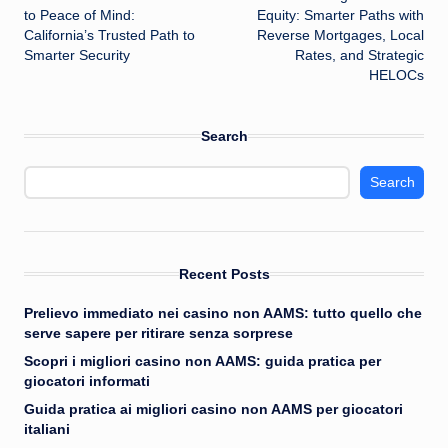
navigation
to Peace of Mind:
Equity: Smarter Paths with
California’s Trusted Path to
Reverse Mortgages, Local
Smarter Security
Rates, and Strategic
HELOCs
Search
Search
Recent Posts
Prelievo immediato nei casino non AAMS: tutto quello che
serve sapere per ritirare senza sorprese
Scopri i migliori casino non AAMS: guida pratica per
giocatori informati
Guida pratica ai migliori casino non AAMS per giocatori
italiani