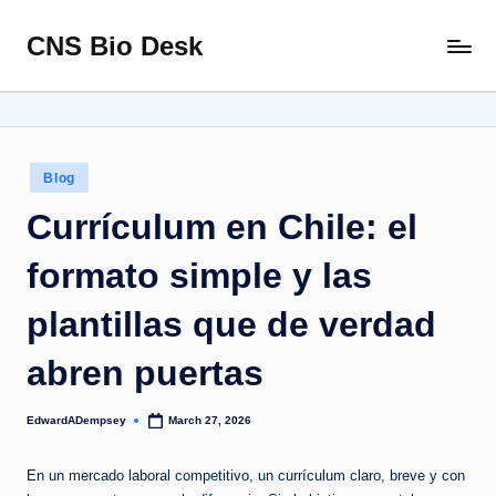
CNS Bio Desk
Skip
Bringing
to
Life
content
to
Every
Story
Posted
Blog
in
Currículum en Chile: el
formato simple y las
plantillas que de verdad
abren puertas
EdwardADempsey
March 27, 2026
Posted
by
En un mercado laboral competitivo, un currículum claro, breve y con