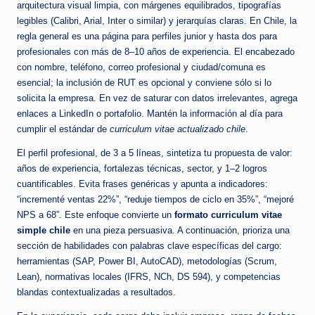
arquitectura visual limpia, con márgenes equilibrados, tipografías
legibles (Calibri, Arial, Inter o similar) y jerarquías claras. En Chile, la
regla general es una página para perfiles junior y hasta dos para
profesionales con más de 8–10 años de experiencia. El encabezado
con nombre, teléfono, correo profesional y ciudad/comuna es
esencial; la inclusión de RUT es opcional y conviene sólo si lo
solicita la empresa. En vez de saturar con datos irrelevantes, agrega
enlaces a LinkedIn o portafolio. Mantén la información al día para
cumplir el estándar de
curriculum vitae actualizado chile
.
El perfil profesional, de 3 a 5 líneas, sintetiza tu propuesta de valor:
años de experiencia, fortalezas técnicas, sector, y 1–2 logros
cuantificables. Evita frases genéricas y apunta a indicadores:
“incrementé ventas 22%”, “reduje tiempos de ciclo en 35%”, “mejoré
NPS a 68”. Este enfoque convierte un
formato curriculum vitae
simple chile
en una pieza persuasiva. A continuación, prioriza una
sección de habilidades con palabras clave específicas del cargo:
herramientas (SAP, Power BI, AutoCAD), metodologías (Scrum,
Lean), normativas locales (IFRS, NCh, DS 594), y competencias
blandas contextualizadas a resultados.