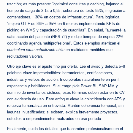
tracción; es más potente: “optimicé consultas y caching, bajando el
tiempo de carga de 2,1s a 0,8s; cobertura de tests 85%; migración a
contenedores, −30% en costos de infraestructura”. Para logística,
“mejoré OTIF de 86% a 95% en 6 meses implementando KPIs de
picking en WMS y capacitación de cuadrillas”. En salud, “aumenté la
satisfacción del paciente (NPS 72) y reduje tiempos de espera 22%
coordinando agenda multiprofesional”. Estos ejemplos aterrizan el
curriculum vitae actualizado chile
en realidades medibles que
reclutadores valoran.
Otro eje clave es el ajuste fino por oferta. Lee el aviso y detecta 6–8
palabras clave imprescindibles: herramientas, certificaciones,
industrias y verbos de acción. Incorpóralas naturalmente en perfil,
experiencia y habilidades. Si el cargo pide Power BI, SAP MM y
dominio de inventarios cíclicos, esos términos deben estar en tu CV
con evidencia de uso. Este enfoque eleva la coincidencia con ATS y
refuerza tu narrativa en entrevista. Mantén coherencia temporal, sin
lagunas injustificadas; si existen, explica brevemente proyectos,
estudios o emprendimientos realizados en ese período.
Finalmente, cuida los detalles que transmiten profesionalismo en el