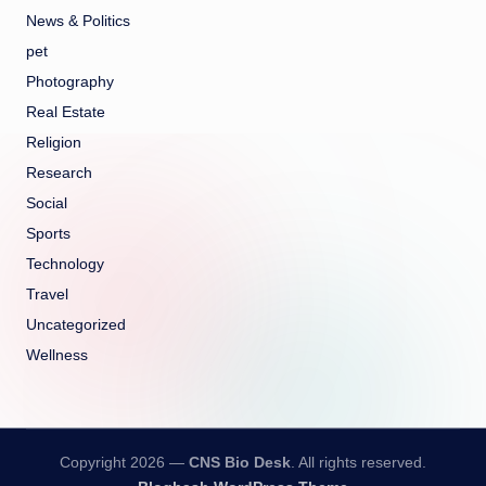
News & Politics
pet
Photography
Real Estate
Religion
Research
Social
Sports
Technology
Travel
Uncategorized
Wellness
Copyright 2026 —
CNS Bio Desk
. All rights reserved.