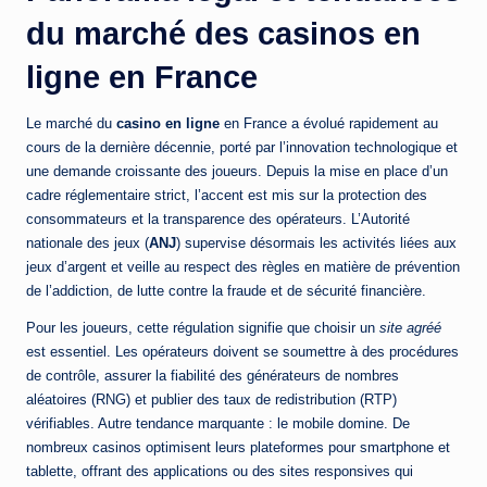
du marché des casinos en
ligne en France
Le marché du
casino en ligne
en France a évolué rapidement au
cours de la dernière décennie, porté par l’innovation technologique et
une demande croissante des joueurs. Depuis la mise en place d’un
cadre réglementaire strict, l’accent est mis sur la protection des
consommateurs et la transparence des opérateurs. L’Autorité
nationale des jeux (
ANJ
) supervise désormais les activités liées aux
jeux d’argent et veille au respect des règles en matière de prévention
de l’addiction, de lutte contre la fraude et de sécurité financière.
Pour les joueurs, cette régulation signifie que choisir un
site agréé
est essentiel. Les opérateurs doivent se soumettre à des procédures
de contrôle, assurer la fiabilité des générateurs de nombres
aléatoires (RNG) et publier des taux de redistribution (RTP)
vérifiables. Autre tendance marquante : le mobile domine. De
nombreux casinos optimisent leurs plateformes pour smartphone et
tablette, offrant des applications ou des sites responsives qui