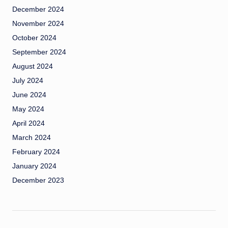
December 2024
November 2024
October 2024
September 2024
August 2024
July 2024
June 2024
May 2024
April 2024
March 2024
February 2024
January 2024
December 2023