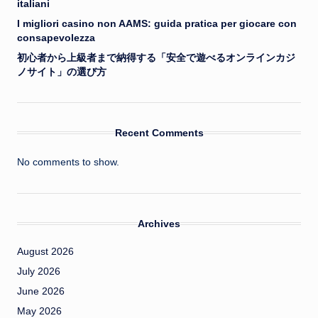
italiani
I migliori casino non AAMS: guida pratica per giocare con
consapevolezza
初心者から上級者まで納得する「安全で遊べるオンラインカジ
ノサイト」の選び方
Recent Comments
No comments to show.
Archives
August 2026
July 2026
June 2026
May 2026