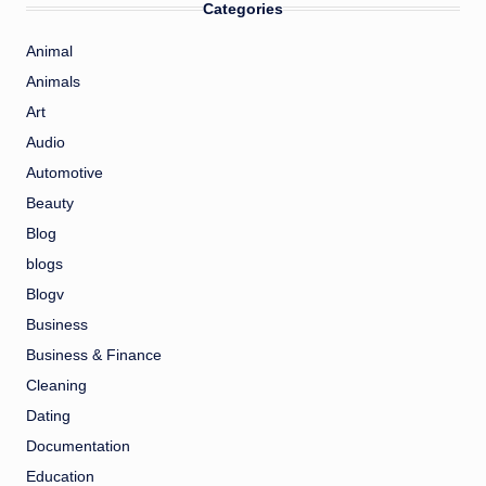
Categories
Animal
Animals
Art
Audio
Automotive
Beauty
Blog
blogs
Blogv
Business
Business & Finance
Cleaning
Dating
Documentation
Education