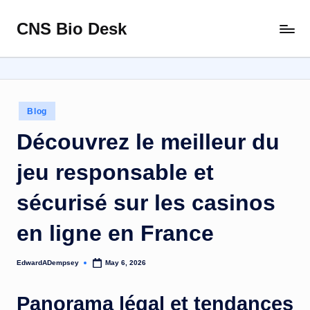
CNS Bio Desk
Skip
Bringing
to
Life
content
to
Every
Story
Posted
Blog
in
Découvrez le meilleur du
jeu responsable et
sécurisé sur les casinos
en ligne en France
EdwardADempsey
May 6, 2026
Posted
by
Panorama légal et tendances