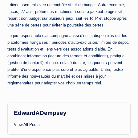
: divertissement avec un contrôle strict du budget. Autre exemple,
Lucas, 27 ans, préfère les machines à sous à jackpot progressif. Il
répartit son budget sur plusieurs jeux, suit les RTP et stoppe après
une série de pertes pour éviter la poursuite des pertes.
Le jeu responsable s’accompagne aussi d’outils disponibles sur les
plateformes françaises : périodes d’auto-exclusion, limites de dépôt,
tests d’évaluation et liens vers des associations d’aide. En
combinant information (lecture des termes et conditions), pratique
(gestion de bankroll) et choix éclairé du site, les joueurs peuvent
profiter d’une expérience plus sûre et plus agréable. Enfin, restez
informé des nouveautés du marché et des mises à jour
réglementaires pour adapter vos choix en temps réel.
EdwardADempsey
View All Posts