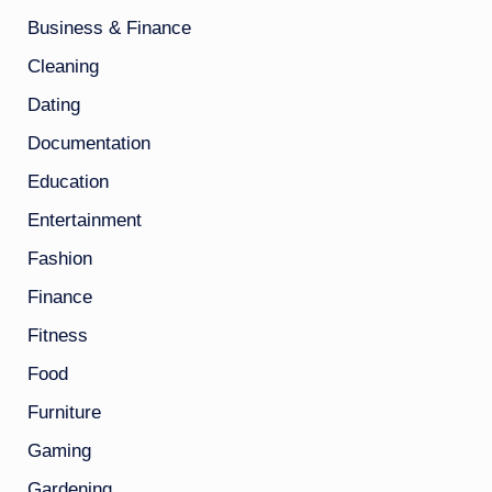
Business & Finance
Cleaning
Dating
Documentation
Education
Entertainment
Fashion
Finance
Fitness
Food
Furniture
Gaming
Gardening