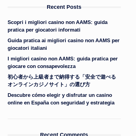
Recent Posts
Scopri i migliori casino non AAMS: guida
pratica per giocatori informati
Guida pratica ai migliori casino non AAMS per
giocatori italiani
I migliori casino non AAMS: guida pratica per
giocare con consapevolezza
初心者から上級者まで納得する「安全で遊べる
オンラインカジノサイト」の選び方
Descubre cómo elegir y disfrutar un casino
online en España con seguridad y estrategia
Recent Comments