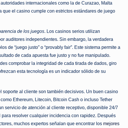
autoridades internacionales como la de Curazao, Malta
za que el casino cumple con estrictos estándares de juego
parencia de los juegos
. Los casinos serios utilizan
or auditores independientes. Sin embargo, la verdadera
los de “juego justo” o “provably fair”. Este sistema permite a
esultado de cada apuesta fue justo y no fue manipulado.
des comprobar la integridad de cada tirada de dados, giro
frezcan esta tecnología es un indicador sólido de su
l soporte al cliente son también decisivos. Un buen casino
, como Ethereum, Litecoin, Bitcoin Cash o incluso Tether
un servicio de atención al cliente receptivo, disponible 24/7
al para resolver cualquier incidencia con rapidez. Después
actores, muchos expertos señalan que encontrar los
mejores