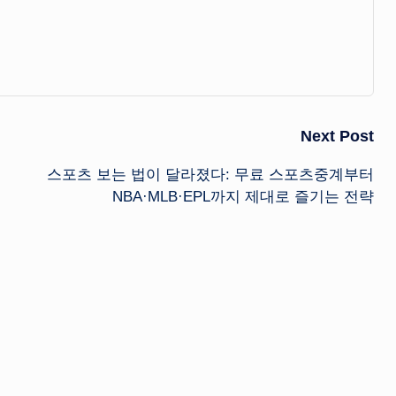
Next Post
스포츠 보는 법이 달라졌다: 무료 스포츠중계부터
NBA·MLB·EPL까지 제대로 즐기는 전략