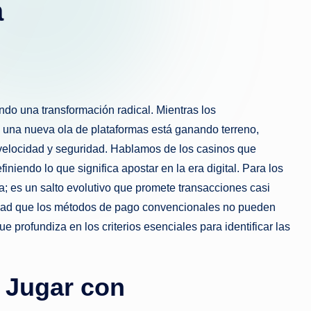
a
do una transformación radical. Mientras los
, una nueva ola de plataformas está ganando terreno,
velocidad y seguridad. Hablamos de los casinos que
iendo lo que significa apostar en la era digital. Para los
; es un salto evolutivo que promete transacciones casi
idad que los métodos de pago convencionales no pueden
ue profundiza en los criterios esenciales para identificar las
 Jugar con