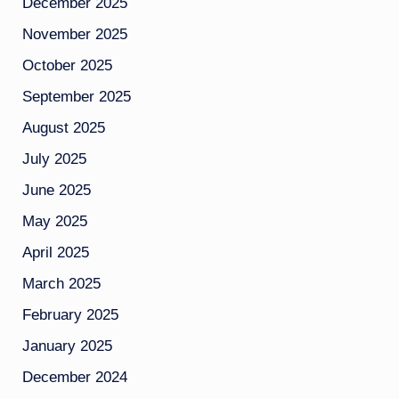
December 2025
November 2025
October 2025
September 2025
August 2025
July 2025
June 2025
May 2025
April 2025
March 2025
February 2025
January 2025
December 2024