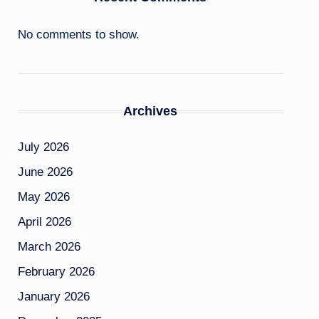
No comments to show.
Archives
July 2026
June 2026
May 2026
April 2026
March 2026
February 2026
January 2026