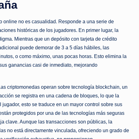
aña
o online no es casualidad. Responde a una serie de
ciones históricas de los jugadores. En primer lugar, la
gma. Mientras que un depósito con tarjeta de crédito
adicional puede demorar de 3 a 5 días hábiles, las
inutos, o como máximo, unas pocas horas. Esto elimina la
e sus ganancias casi de inmediato, mejorando
Las criptomonedas operan sobre tecnología blockchain, un
sacción se registra en una cadena de bloques, lo que la
l jugador, esto se traduce en un mayor control sobre sus
 están protegidos por una de las tecnologías más seguras
ja clave. Aunque las transacciones son públicas, la
das no está directamente vinculada, ofreciendo un grado de