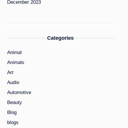
December 2023
Categories
Animal
Animals
Art
Audio
Automotive
Beauty
Blog
blogs