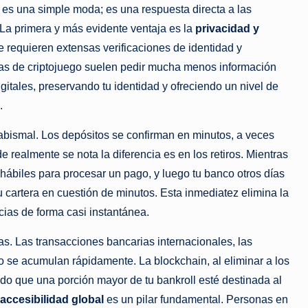
 es una simple moda; es una respuesta directa a las
 La primera y más evidente ventaja es la
privacidad y
ue requieren extensas verificaciones de identidad y
mas de criptojuego suelen pedir mucha menos información
igitales, preservando tu identidad y ofreciendo un nivel de
.
abismal. Los depósitos se confirman en minutos, a veces
 realmente se nota la diferencia es en los retiros. Mientras
hábiles para procesar un pago, y luego tu banco otros días
tu cartera en cuestión de minutos. Esta inmediatez elimina la
ncias de forma casi instantánea.
s. Las transacciones bancarias internacionales, las
 se acumulan rápidamente. La blockchain, al eliminar a los
do que una porción mayor de tu bankroll esté destinada al
accesibilidad global
es un pilar fundamental. Personas en