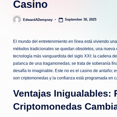
Casino
September 30, 2025
EdwardADempsey
Posted
by
El mundo del entretenimiento en línea está viviendo una
métodos tradicionales se quedan obsoletos, una nueva 
tecnología más vanguardista del siglo XXI: la cadena de b
palanca de una tragamonedas; se trata de soberanía fin
desafía lo imaginable. Este no es el casino de antaño; e
son criptomonedas y la confianza está programada en c
Ventajas Inigualables:
Criptomonedas Cambia