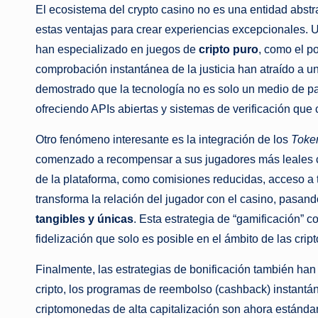
El ecosistema del crypto casino no es una entidad abstra
estas ventajas para crear experiencias excepcionales. U
han especializado en juegos de
cripto puro
, como el p
comprobación instantánea de la justicia han atraído a 
demostrado que la tecnología no es solo un medio de pa
ofreciendo APIs abiertas y sistemas de verificación que
Otro fenómeno interesante es la integración de los
Toke
comenzado a recompensar a sus jugadores más leales c
de la plataforma, como comisiones reducidas, acceso a t
transforma la relación del jugador con el casino, pasand
tangibles y únicas
. Esta estrategia de “gamificación” 
fidelización que solo es posible en el ámbito de las cri
Finalmente, las estrategias de bonificación también ha
cripto, los programas de reembolso (cashback) instantá
criptomonedas de alta capitalización son ahora estándar