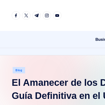
Skip
facebook.com
twitter.com
t.me
instagram.com
youtube.com
to
content
Busi
Posted
Blog
in
El Amanecer de los D
Guía Definitiva en el