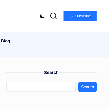
Subscribe
Blog
Search
Search