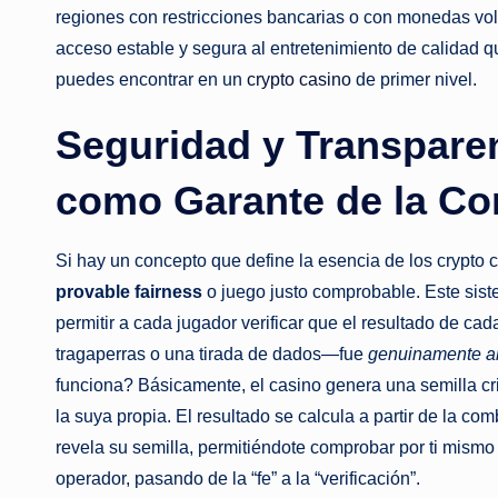
regiones con restricciones bancarias o con monedas vol
acceso estable y segura al entretenimiento de calidad q
puedes encontrar en un
crypto casino
de primer nivel.
Seguridad y Transpare
como Garante de la Co
Si hay un concepto que define la esencia de los crypto c
provable fairness
o juego justo comprobable. Este sistem
permitir a cada jugador verificar que el resultado de c
tragaperras o una tirada de dados—fue
genuinamente al
funciona? Básicamente, el casino genera una semilla cri
la suya propia. El resultado se calcula a partir de la c
revela su semilla, permitiéndote comprobar por ti mismo 
operador, pasando de la “fe” a la “verificación”.