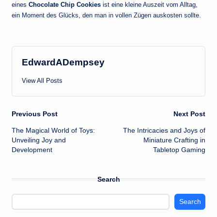
eines
Chocolate Chip Cookies
ist eine kleine Auszeit vom Alltag,
ein Moment des Glücks, den man in vollen Zügen auskosten sollte.
EdwardADempsey
View All Posts
Post
Previous Post
Next Post
The Magical World of Toys:
The Intricacies and Joys of
navigation
Unveiling Joy and
Miniature Crafting in
Development
Tabletop Gaming
Search
Search