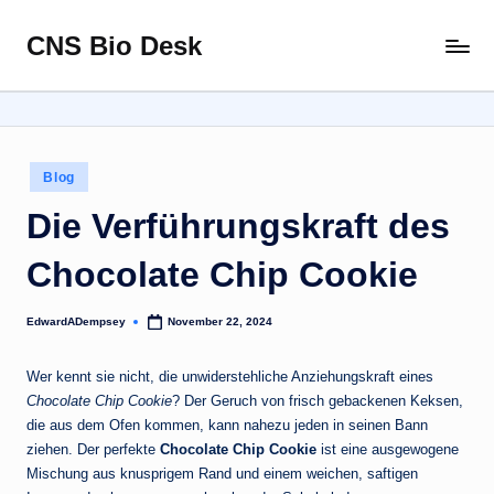
CNS Bio Desk
Skip
Bringing
to
Life
content
to
Every
Story
Posted
Blog
in
Die Verführungskraft des
Chocolate Chip Cookie
EdwardADempsey
November 22, 2024
Posted
by
Wer kennt sie nicht, die unwiderstehliche Anziehungskraft eines
Chocolate Chip Cookie
? Der Geruch von frisch gebackenen Keksen,
die aus dem Ofen kommen, kann nahezu jeden in seinen Bann
ziehen. Der perfekte
Chocolate Chip Cookie
ist eine ausgewogene
Mischung aus knusprigem Rand und einem weichen, saftigen