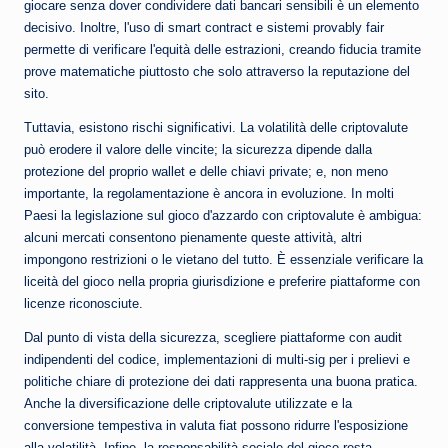
giocare senza dover condividere dati bancari sensibili è un elemento
decisivo. Inoltre, l'uso di smart contract e sistemi provably fair
permette di verificare l'equità delle estrazioni, creando fiducia tramite
prove matematiche piuttosto che solo attraverso la reputazione del
sito.
Tuttavia, esistono rischi significativi. La volatilità delle criptovalute
può erodere il valore delle vincite; la sicurezza dipende dalla
protezione del proprio wallet e delle chiavi private; e, non meno
importante, la regolamentazione è ancora in evoluzione. In molti
Paesi la legislazione sul gioco d'azzardo con criptovalute è ambigua:
alcuni mercati consentono pienamente queste attività, altri
impongono restrizioni o le vietano del tutto. È essenziale verificare la
liceità del gioco nella propria giurisdizione e preferire piattaforme con
licenze riconosciute.
Dal punto di vista della sicurezza, scegliere piattaforme con audit
indipendenti del codice, implementazioni di multi-sig per i prelievi e
politiche chiare di protezione dei dati rappresenta una buona pratica.
Anche la diversificazione delle criptovalute utilizzate e la
conversione tempestiva in valuta fiat possono ridurre l'esposizione
alla volatilità. Infine, la responsabilità sociale del gioco resta