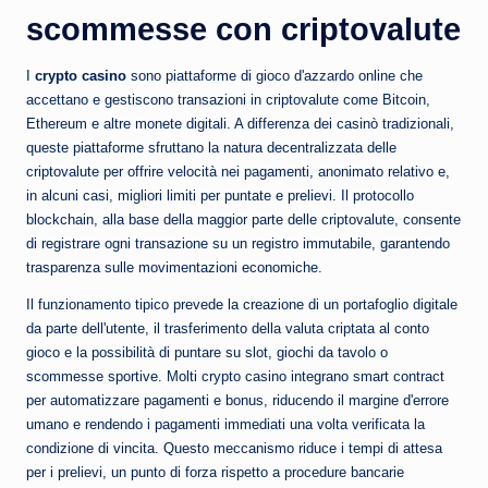
scommesse con criptovalute
I
crypto casino
sono piattaforme di gioco d'azzardo online che
accettano e gestiscono transazioni in criptovalute come Bitcoin,
Ethereum e altre monete digitali. A differenza dei casinò tradizionali,
queste piattaforme sfruttano la natura decentralizzata delle
criptovalute per offrire velocità nei pagamenti, anonimato relativo e,
in alcuni casi, migliori limiti per puntate e prelievi. Il protocollo
blockchain, alla base della maggior parte delle criptovalute, consente
di registrare ogni transazione su un registro immutabile, garantendo
trasparenza sulle movimentazioni economiche.
Il funzionamento tipico prevede la creazione di un portafoglio digitale
da parte dell'utente, il trasferimento della valuta criptata al conto
gioco e la possibilità di puntare su slot, giochi da tavolo o
scommesse sportive. Molti crypto casino integrano smart contract
per automatizzare pagamenti e bonus, riducendo il margine d'errore
umano e rendendo i pagamenti immediati una volta verificata la
condizione di vincita. Questo meccanismo riduce i tempi di attesa
per i prelievi, un punto di forza rispetto a procedure bancarie