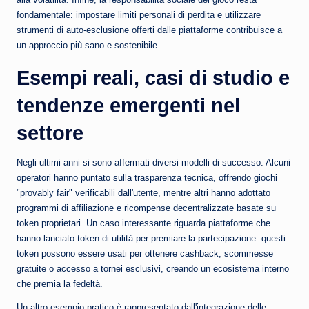
fondamentale: impostare limiti personali di perdita e utilizzare
strumenti di auto-esclusione offerti dalle piattaforme contribuisce a
un approccio più sano e sostenibile.
Esempi reali, casi di studio e
tendenze emergenti nel
settore
Negli ultimi anni si sono affermati diversi modelli di successo. Alcuni
operatori hanno puntato sulla trasparenza tecnica, offrendo giochi
"provably fair" verificabili dall'utente, mentre altri hanno adottato
programmi di affiliazione e ricompense decentralizzate basate su
token proprietari. Un caso interessante riguarda piattaforme che
hanno lanciato token di utilità per premiare la partecipazione: questi
token possono essere usati per ottenere cashback, scommesse
gratuite o accesso a tornei esclusivi, creando un ecosistema interno
che premia la fedeltà.
Un altro esempio pratico è rappresentato dall'integrazione delle