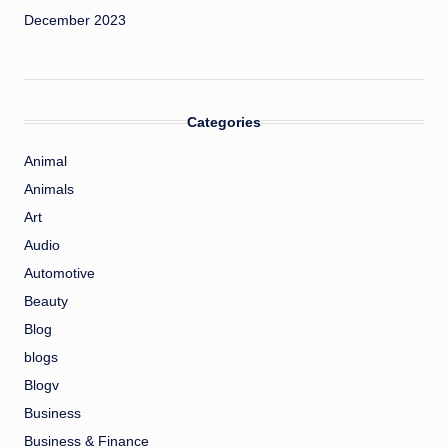
December 2023
Categories
Animal
Animals
Art
Audio
Automotive
Beauty
Blog
blogs
Blogv
Business
Business & Finance