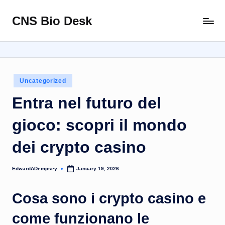
CNS Bio Desk
Skip
Bringing
to
Life
content
to
Every
Story
Posted
Uncategorized
in
Entra nel futuro del
gioco: scopri il mondo
dei crypto casino
EdwardADempsey
January 19, 2026
Posted
by
Cosa sono i
crypto casino
e
come funzionano le