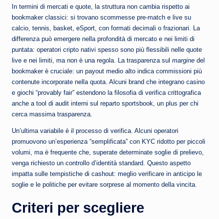
In termini di mercati e quote, la struttura non cambia rispetto ai
bookmaker classici: si trovano scommesse pre-match e live su
calcio, tennis, basket, eSport, con formati decimali o frazionari. La
differenza può emergere nella profondità di mercato e nei limiti di
puntata: operatori cripto nativi spesso sono più flessibili nelle quote
live e nei limiti, ma non è una regola. La trasparenza sul
margine
del
bookmaker è cruciale: un payout medio alto indica commissioni più
contenute incorporate nella quota. Alcuni brand che integrano casino
e giochi “provably fair” estendono la filosofia di verifica crittografica
anche a tool di audit interni sul reparto sportsbook, un plus per chi
cerca massima trasparenza.
Un’ultima variabile è il processo di verifica. Alcuni operatori
promuovono un’esperienza “semplificata” con KYC ridotto per piccoli
volumi, ma è frequente che, superate determinate soglie di prelievo,
venga richiesto un controllo d’identità standard. Questo aspetto
impatta sulle tempistiche di cashout: meglio verificare in anticipo le
soglie e le politiche per evitare sorprese al momento della vincita.
Criteri per scegliere