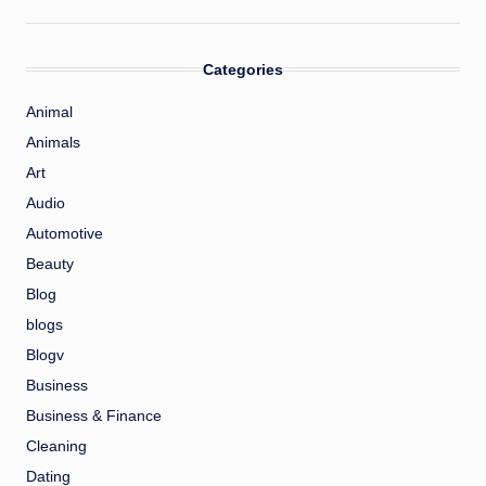
Categories
Animal
Animals
Art
Audio
Automotive
Beauty
Blog
blogs
Blogv
Business
Business & Finance
Cleaning
Dating