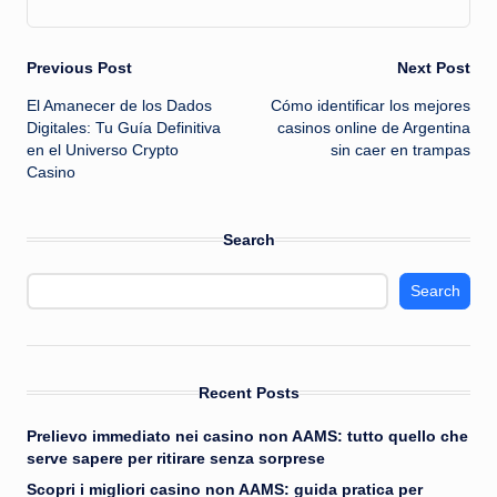
Post
Previous Post
Next Post
El Amanecer de los Dados
Cómo identificar los mejores
navigation
Digitales: Tu Guía Definitiva
casinos online de Argentina
en el Universo Crypto
sin caer en trampas
Casino
Search
Search
Recent Posts
Prelievo immediato nei casino non AAMS: tutto quello che
serve sapere per ritirare senza sorprese
Scopri i migliori casino non AAMS: guida pratica per