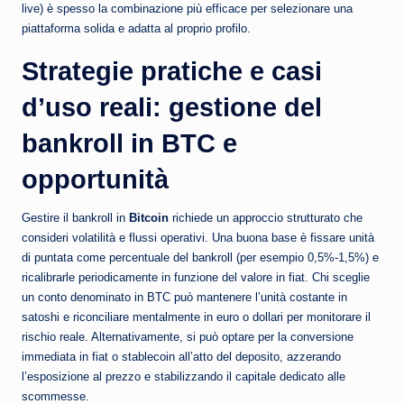
live) è spesso la combinazione più efficace per selezionare una
piattaforma solida e adatta al proprio profilo.
Strategie pratiche e casi
d’uso reali: gestione del
bankroll in BTC e
opportunità
Gestire il bankroll in
Bitcoin
richiede un approccio strutturato che
consideri volatilità e flussi operativi. Una buona base è fissare unità
di puntata come percentuale del bankroll (per esempio 0,5%-1,5%) e
ricalibrarle periodicamente in funzione del valore in fiat. Chi sceglie
un conto denominato in BTC può mantenere l’unità costante in
satoshi e riconciliare mentalmente in euro o dollari per monitorare il
rischio reale. Alternativamente, si può optare per la conversione
immediata in fiat o stablecoin all’atto del deposito, azzerando
l’esposizione al prezzo e stabilizzando il capitale dedicato alle
scommesse.