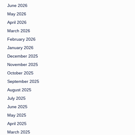
June 2026
May 2026
April 2026
March 2026
February 2026
January 2026
December 2025
November 2025
October 2025
September 2025
August 2025
July 2025
June 2025
May 2025
April 2025
March 2025