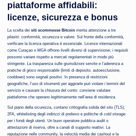
piattaforme affidabili:
licenze, sicurezza e bonus
La scelta dei
siti scommesse Bitcoin
merita attenzione a tre
pilastri: conformità, sicurezza e valore. Sul fronte della conformità,
verificare la licenza operativa è essenziale. Licenze internazionali
come Curaçao o MGA offrono livelli diversi di supervisione; i requisiti
possono variare rispetto a mercati regolamentati in modo più
stringente. La trasparenza sulle giurisdizioni servite e l’aderenza a
pratiche di
gioco responsabile
(limiti di deposito, autoesclusione,
cooldown) sono segnali positivi. In presenza di restrizioni
geografiche, l’uso di strumenti per aggirarle può violare i termini del
servizio e causare la chiusura del conto: conviene valutare
piattaforme che operano legittimamente nell’area di residenza.
Sul piano della sicurezza, contano crittografia solida del sito (TLS),
2FA, whitelisting degli indirizzi di prelievo e politiche di
cold storage
per i fondi degli utenti. Un buon operatore pubblica audit o
attestazioni di riserva, oltre a canali di supporto reattivi. La
reputazione nelle community, la velocità media dei cashout e la