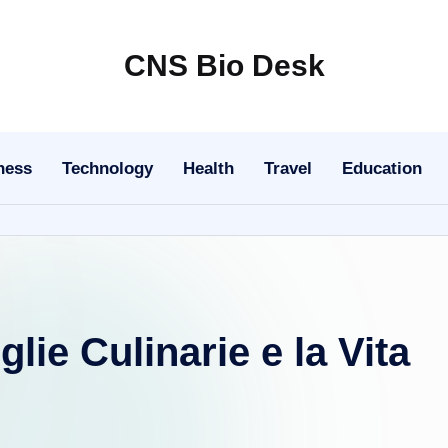
CNS Bio Desk
Bringing
Life
to
ness
Technology
Health
Travel
Education
Every
Story
lie Culinarie e la Vita