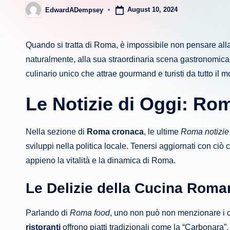
August 10, 2024
EdwardADempsey
Posted
by
Quando si tratta di Roma, è impossibile non pensare alla 
naturalmente, alla sua straordinaria scena gastronomica
culinario unico che attrae gourmand e turisti da tutto il 
Le Notizie di Oggi:
Rom
Nella sezione di
Roma cronaca
, le ultime
Roma notizie
sviluppi nella politica locale. Tenersi aggiornati con ci
appieno la vitalità e la dinamica di Roma.
Le Delizie della Cucina Rom
Parlando di
Roma food
, uno non può non menzionare i cel
ristoranti
offrono piatti tradizionali come la “Carbonara”