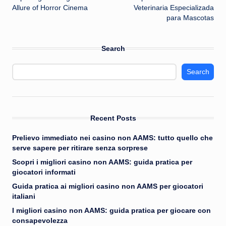
navigation
Allure of Horror Cinema
Veterinaria Especializada
para Mascotas
Search
Search
Recent Posts
Prelievo immediato nei casino non AAMS: tutto quello che
serve sapere per ritirare senza sorprese
Scopri i migliori casino non AAMS: guida pratica per
giocatori informati
Guida pratica ai migliori casino non AAMS per giocatori
italiani
I migliori casino non AAMS: guida pratica per giocare con
consapevolezza