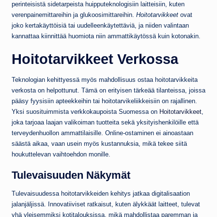
perinteisistä sidetarpeista huipputeknologisiin laitteisiin, kuten
verenpainemittareihin ja glukoosimittareihin.
Hoitotarvikkeet
ovat
joko kertakäyttöisiä tai uudelleenkäytettäviä, ja niiden valintaan
kannattaa kiinnittää huomiota niin ammattikäytössä kuin kotonakin.
Hoitotarvikkeet Verkossa
Teknologian kehittyessä myös mahdollisuus ostaa hoitotarvikkeita
verkosta on helpottunut. Tämä on erityisen tärkeää tilanteissa, joissa
pääsy fyysisiin apteekkeihin tai hoitotarvikeliikkeisiin on rajallinen.
Yksi suosituimmista verkkokaupoista Suomessa on
Hoitotarvikkeet
,
joka tarjoaa laajan valikoiman tuotteita sekä yksityishenkilöille että
terveydenhuollon ammattilaisille. Online-ostaminen ei ainoastaan
säästä aikaa, vaan usein myös kustannuksia, mikä tekee siitä
houkuttelevan vaihtoehdon monille.
Tulevaisuuden Näkymät
Tulevaisuudessa hoitotarvikkeiden kehitys jatkaa digitalisaation
jalanjäljissä. Innovatiiviset ratkaisut, kuten älykkäät laitteet, tulevat
yhä yleisemmiksi kotitalouksissa, mikä mahdollistaa paremman ja