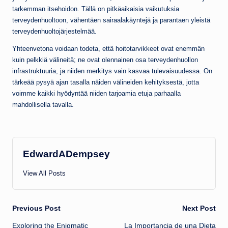
tarkemman itsehoidon. Tällä on pitkäaikaisia vaikutuksia
terveydenhuoltoon, vähentäen sairaalakäyntejä ja parantaen yleistä
terveydenhuoltojärjestelmää.
Yhteenvetona voidaan todeta, että hoitotarvikkeet ovat enemmän
kuin pelkkiä välineitä; ne ovat olennainen osa terveydenhuollon
infrastruktuuria, ja niiden merkitys vain kasvaa tulevaisuudessa. On
tärkeää pysyä ajan tasalla näiden välineiden kehityksestä, jotta
voimme kaikki hyödyntää niiden tarjoamia etuja parhaalla
mahdollisella tavalla.
EdwardADempsey
View All Posts
Post
Previous Post
Next Post
Exploring the Enigmatic
La Importancia de una Dieta