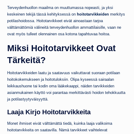
Terveydenhuollon maailma on muuttumassa nopeasti, ja yksi
keskeinen tekijä tässä kehityksessä on
hoitotarvikkeiden
merkitys
potilashoidossa. Hoitotarvikkeet eivät ainoastaan tarjoa
välttämättömiä välineitä terveydenhuollon ammattilaisille, vaan ne
ovat myös tulleet olennainen osa kotona tapahtuvaa hoitoa.
Miksi Hoitotarvikkeet Ovat
Tärkeitä?
Hoitotarvikkeiden laatu ja saatavuus vaikuttavat suoraan potilaan
hoitokokemukseen ja hoitotuloksiin. Olipa kyseessä sairaalan
leikkaushuone tai kodin oma lääkekaappi, näiden tarvikkeiden
asianmukainen käyttö voi parantaa merkittävästi hoidon tehokkuutta
ja potilastyytyväisyyttä.
Laaja Kirjo Hoitotarvikkeita
Monet ihmiset eivät välttämättä tiedä, kuinka laaja valikoima
hoitotarvikkeita on saatavilla. Nämä tarvikkeet vaihtelevat