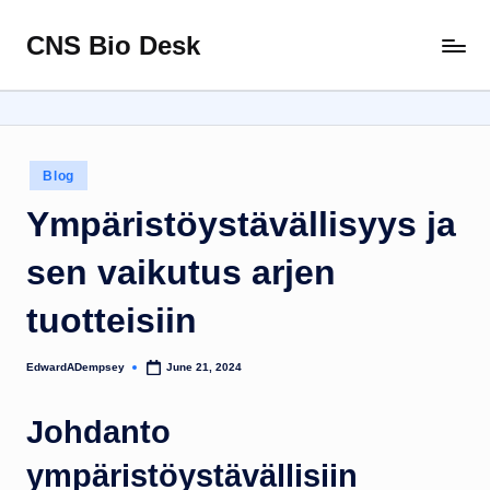
CNS Bio Desk
Skip
Bringing
to
Life
content
to
Every
Story
Posted
Blog
in
Ympäristöystävällisyys ja
sen vaikutus arjen
tuotteisiin
EdwardADempsey
June 21, 2024
Posted
by
Johdanto
ympäristöystävällisiin