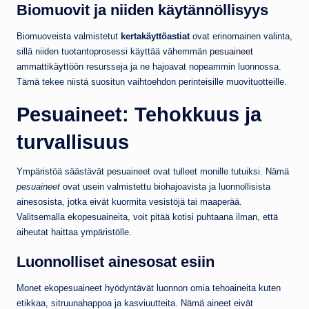
Biomuovit ja niiden käytännöllisyys
Biomuoveista valmistetut
kertakäyttöastiat
ovat erinomainen valinta,
sillä niiden tuotantoprosessi käyttää vähemmän
pesuaineet
ammattikäyttöön
resursseja ja ne hajoavat nopeammin luonnossa.
Tämä tekee niistä suositun vaihtoehdon perinteisille muovituotteille.
Pesuaineet: Tehokkuus ja
turvallisuus
Ympäristöä säästävät pesuaineet ovat tulleet monille tutuiksi. Nämä
pesuaineet
ovat usein valmistettu biohajoavista ja luonnollisista
ainesosista, jotka eivät kuormita vesistöjä tai maaperää.
Valitsemalla ekopesuaineita, voit pitää kotisi puhtaana ilman, että
aiheutat haittaa ympäristölle.
Luonnolliset ainesosat esiin
Monet ekopesuaineet hyödyntävät luonnon omia tehoaineita kuten
etikkaa, sitruunahappoa ja kasviuutteita. Nämä aineet eivät