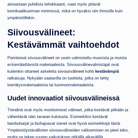
ainoastaan puhdista tehokkaasti, vaan myös pitävät
kemikaalikuorman minimissä, mikä on hyväksi niin ihmisille kuin
ympäristöllekin.
Siivousvälineet:
Kestävämmät vaihtoehdot
Perinteiset siivousvälineet on usein valmistettu muovista ja muista
ei-kierrätettävistä materiaaleista. Siivousvälinevalmistajat ovat
kuitenkin ottaneet askeleita
siivousvälineet
kohti
kestävämpiä
ratkaisuja. Nykyään saatavilla on tuotteita, jotka on tehty
kierrätysmateriaaleista tai luonnonmateriaaleista.
Uudet innovaatiot siivousvälineissä
Trendinä ovat myös monitoimiset välineet, jotka kestävät pitkään ja
vähentävät näin tavaran kulutusta. Esimerkiksi kestävät
bambuharjat ja biohajoavat sienet ovat hyviä esimerkkejä tästä.
Ympäristöystävällisten siivousvälineiden valitseminen on pieni teko,
mutta se tekee suuren vaikutuksen pitkällä aikavälillä.