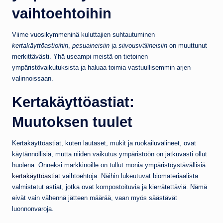
vaihtoehtoihin
Viime vuosikymmeninä kuluttajien suhtautuminen
kertakäyttöastioihin
,
pesuaineisiin
ja
siivousvälineisiin
on muuttunut
merkittävästi. Yhä useampi meistä on tietoinen
ympäristövaikutuksista ja haluaa toimia vastuullisemmin arjen
valinnoissaan.
Kertakäyttöastiat:
Muutoksen tuulet
Kertakäyttöastiat, kuten lautaset, mukit ja ruokailuvälineet, ovat
käytännöllisiä, mutta niiden vaikutus ympäristöön on jatkuvasti ollut
huolena. Onneksi markkinoille on tullut monia ympäristöystävällisiä
kertakäyttöastiat
vaihtoehtoja. Näihin lukeutuvat biomateriaalista
valmistetut astiat, jotka ovat kompostoituvia ja kierrätettäviä. Nämä
eivät vain vähennä jätteen määrää, vaan myös säästävät
luonnonvaroja.