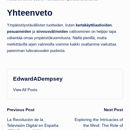
Yhteenveto
Ympäristöystävällisten tuotteiden, kuten
kertakäyttöastioiden
,
pesuaineiden
ja
siivousvälineiden
valitseminen on helppo tapa
vähentää omaa ympäristökuormitusta. Näillä pienillä, mutta
merkittävillä arjen valinnoilla voimme kaikki osaltamme vaikuttaa
paremman tulevaisuuden puolesta.
EdwardADempsey
View All Posts
Post
Previous Post
Next Post
La Revolución de la
Exploring the Intricacies of
navigation
Televisión Digital en España:
the Mind: The Role of